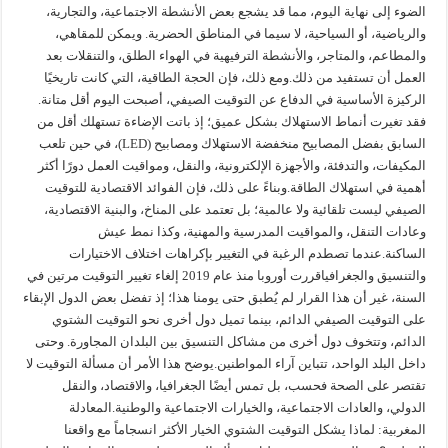
الضوء إلى نهاية اليوم، مما قد يشجع بعض الأنشطة الاجتماعية، والتجارية،
والرياضية، أو السياحية، لا سيما في المناطق الحضرية. ويمكن للمقاهي،
والمطاعم، والمتاجر، والأنشطة الترفيهية في الهواء الطلق، والتنقلات بعد
العمل أن تستفيد من ذلك.ومع ذلك، فإن الحجة الطاقية، التي كانت تاريخيًا
الركيزة الأساسية في الدفاع عن التوقيت الصيفي، أصبحت اليوم أقل متانة.
فقد تغيرت أنماط الاستهلاك بشكل عميق؛ إذ باتت الإضاءة تستهلك أقل من
السابق بفضل المصابيح منخفضة الاستهلاك ومصابيح (LED)، في حين تلعب
المكيفات، والتدفئة، والأجهزة الإلكترونية، والنقل، ومواقيت العمل دورًا أكثر
أهمية في استهلاك الطاقة.وبناءً على ذلك، فإن الفوائد الاقتصادية للتوقيت
الصيفي ليست تلقائية ولا عالمية؛ بل تعتمد على المناخ، والبنية الاقتصادية،
وعادات التنقل، والمواقيت المدرسية والمهنية، وكذا نمط عيش
الساكنة.عندما تصطدم الرغبة في التغيير بإكراهات اختلاف الاختيارات
والتنسيق والجغرافياقررت أوروبا منذ عام 2019 إلغاء تغيير التوقيت مرتين في
السنة، غير أن هذا القرار لم يُطبق حتى يومنا هذا؛ إذ تفضل بعض الدول الإبقاء
على التوقيت الصيفي الدائم، بينما تميل دول أخرى نحو التوقيت الشتوي
الدائم، وتتخوف دول أخرى من مشاكل التنسيق بين البلدان المجاورة. وحتى
داخل البلد الواحد، تتباين آراء المواطنين.يوضح هذا الأمر أن مسألة التوقيت لا
تقتصر على الصحة فحسب، بل تمس أيضًا الجغرافيا، والاقتصاد، والنقل
الدولي، والعادات الاجتماعية، والخيارات الاجتماعية والوطنية.المعادلة
المغربية: لماذا يشكل التوقيت الشتوي الخيار الأكثر انسجاماً مع واقعنا