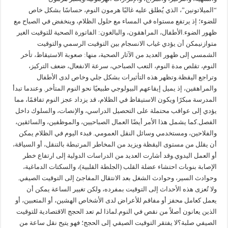
“الميلاتونين”، الذي يُطلق عليه غالبًا هرمون النوم، حساسًا بشكل خاص
للضوء؛ إذ يرتفع مستواه في المساء مع حلول الظلام، وينخفض في الصباح مع
ظهور الضوء.الأطفال، المراهقون، والبالغون: الفاتورة الصحية للتوقيت الغير
متوازنيمكن أن يؤدي غياب الانسجام بين التوقيت الرسمي والتوقيت
الشمسي إلى ظهور العديد من الآثار الصحية، منها: صعوبة الاستيقاظ، تأخر
النوم، تقلص مدة النوم، التعب الصباحي، سرعة الانفعال، ضعف التركيز،
وتراجع اليقظة.وتظهر هذه التأثيرات بشكل جلي وخاص لدى الأطفال
والمراهقين، إذ يميل إيقاعهم البيولوجي طبيعيًا نحو النوم المتأخر. وعندما تبدأ
المدرسة مبكرًا ويكون الاستيقاظ في الظلام، قد يزداد عجز النوم تفاقمًا، مما
يؤدي إلى عواقب محتملة على التحصيل الدراسي، والإنصات، والسلوك داخل
الفصل.كما يشمل هذا الأمر أيضًا العمال الصباحيين، والموظفين، والسائقين،
والفلاحين، ومستخدمي وسائل النقل العمومي. فبدء اليوم في الظلام يمكن
أن يقلل من مستوى اليقظة ويزيد من المخاطر المرتبطة بالتنقل، أو السياقة،
أو العمل اليدوي.وقد أشارت العديد من الدراسات الدولية إلى ارتفاع خطر
الإصابة بنوبات احتشاء عضلة القلب (الجلطة القلبية)، والسكتات الدماغية،
وحوادث السير، وحوادث الشغل بعد الانتقال المفاجئ إلى التوقيت الصيفي.
ولا تُعزى هذه الأحداث إلى التوقيت بمفرده، ولكن تغيير الساعة يمكن أن
يعمل كعامل محفز أو مفاقم للأعراض لدى الأشخاص الهشين، أو المتعبين، أو
الذين يعانون أصلاً من نقص في النوم.لماذا لم تعد الحجج الاقتصادية للتوقيت
الصيفي صلبة؟لا يفتقر التوقيت الصيفي إلى الحجج؛ فهو يتيح نقل ساعة من