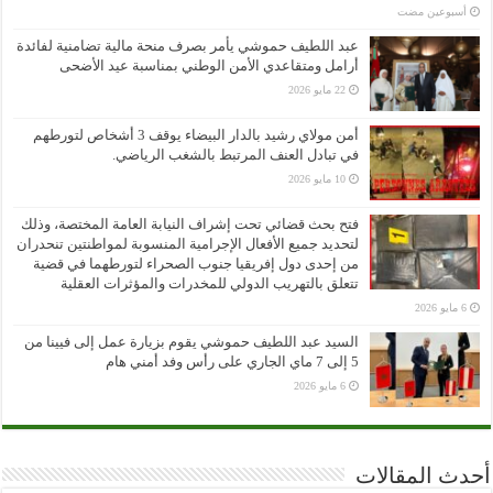
‏أسبوعين مضت
عبد اللطيف حموشي يأمر بصرف منحة مالية تضامنية لفائدة
أرامل ومتقاعدي الأمن الوطني بمناسبة عيد الأضحى
22 مايو 2026
أمن مولاي رشيد بالدار البيضاء يوقف 3 أشخاص لتورطهم
في تبادل العنف المرتبط بالشغب الرياضي.
10 مايو 2026
فتح بحث قضائي تحت إشراف النيابة العامة المختصة، وذلك
لتحديد جميع الأفعال الإجرامية المنسوبة لمواطنتين تنحدران
من إحدى دول إفريقيا جنوب الصحراء لتورطهما في قضية
تتعلق بالتهريب الدولي للمخدرات والمؤثرات العقلية
6 مايو 2026
السيد عبد اللطيف حموشي يقوم بزيارة عمل إلى فيينا من
5 إلى 7 ماي الجاري على رأس وفد أمني هام
6 مايو 2026
أحدث المقالات