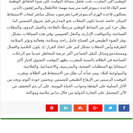
الوطني؟في المغرب، يجب تحليل مسألة التوقيت على ضوء الحقائق الوطنية.
تضم البلاد قاعدة ديموغرافية مدرسية مهمة؛ فالأطفال والمراهقون (الذين
يشكلون قاعدة الهرم الديموغرافي) معرضون بشكل مباشر لتبعات الاستيقاظ
المبكر، خاصة عندما تكون التنقلات نحو المدارس قبل شروق الشمس.كما
يظل جزء كبير من النشاط الوطني مرتبطًا بالفلاحة، والعمل اليدوي، والتنقلات
الصباحية، والمواقيت الإدارية، والنقل العمومي. وفي هذه السياقات، يشكل
توفر الضوء الطبيعي في الصباح عامل راحة، وسلامة، وفعالية.وتؤثر السلامة
الطرقية وأمن التنقلات بشكل كبير على اتخاذ القرار؛ إذ يكون التلاميذ والعمال
ومستخدمو وسائل النقل الجماعي أكثر عرضة للمخاطر عندما تتم الرحلات
الصباحية في الظلام.بالنسبة للمغرب، يظهر التوقيت الشتوي كخيار أكثر
انسجامًا مع المتطلبات الصحية، والمدرسية، والاجتماعية، والفلاحية،
والبيولوجية للبلاد. ومن شأنه أن يقلل من الاستيقاظ في الظلام، ويقرب
التوقيت الرسمي من الإيقاع الطبيعي للشمس، ويحسن جودة النوم، ويحد من
الآثار السلبية على اليقظة وجوانب الحياة اليومية، على أن يتم التخفيف من
الأثر المحتمل على التجارة الدولية من خلال تدابير ملائمة ومواكبة.