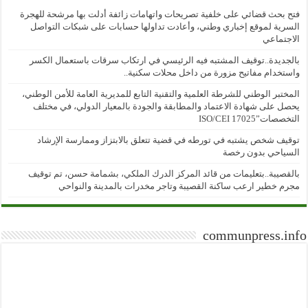
فتح بحث قضائي على خلفية تصريحات واتهامات زائفة أدلت بها مرشحة للهجرة
السرية لموقع إخباري وطني، وأعادت تداولها حسابات على شبكات التواصل
الاجتماعي
بالجديدة..توقيف المشتبه فيه الرئيسي في ارتكاب سرقات باستعمال الكسر
واستخدام مفاتيح مزورة من داخل محلات سكنية..
المختبر الوطني للشرطة العلمية والتقنية التابع للمديرية العامة للأمن الوطني،
يحصل على شهادة الاعتماد والمطابقة والجودة بالمعيار الدولي، في مختلف
التخصصات”ISO/CEI 17025
توقيف شخص يشتبه في تورطه في قضية تتعلق بالابتزاز وممارسة الإرشاد
السياحي بدون رخصة
بالقصيبة..بتعليمات من قائد المركز الدرك الملكي، بشمامة حسن، تم توقيف
مجرم خطير ارعب ساكنة القصيبة وتاجر مخدرات بالمدينة والنواحي
communpress.info