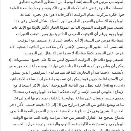
الموسمي مرتين في السنة (شتاءً وصيفًا.من المنظور الصحي، تتطابق
المعطيات المتوفرة في علم الأحياء الزمني (الكرونوبيولوجيا) والصحة العامة
حول فكرة مركزية: نظام التوقيت الأكثر فائدة هو الذي يحترم الساعة
البيولوجية للإنسان والتعرض الطبيعي لنور الصباح بشكل أفضل. وفي هذا
الصدد، يبدو التوقيت الشتوي الدائم عمومًا الخيار الأكثر تلاؤمًا مع الإيقاعات
البيولوجية. ورغم أن التوقيت الصيفي الدائم يتميز بميزة تجنب التغيرات
المفاجئة مرتين في السنة، إلا أنه يحافظ على فارق مستمر مع التوقيت
الشمسي. أما التغيير الموسمي، فيُعتبر الأقل ملاءمة من الناحية الصحية، لأنه
يفرض على الجسم تكيفًا مفاجئًا، لا سيما عند الانتقال إلى التوقيت
الصيفي.ومع ذلك، فإن التوقيت الشتوي ليس مثاليًا على جميع المستويات؛ إذ
يمكن أن يقلص من كمية الضوء المتاحة في نهاية اليوم، مما قد يحد من بعض
الأنشطة الاجتماعية أو التجارية، كما قد يساهم لدى المراهقين الذين يميلون
إلى الاستيقاظ متأخرين فيما يمكن ان نسميه بـاضطراب الساعة الاجتماعية
(Jetlag social). لكنه يظل، من الناحية البيولوجية، الخيار الأكثر انسجامًا مع
الإيقاع الطبيعي لجسم الإنسان.كيف تتحكم الساعة البيولوجية في صحتنا؟
يحتوي جسم الإنسان على ساعة بيولوجية داخلية ، تمتد دورتها لحوالي 24
ساعة وبضع دقائق من التأخير (تتراوح بين 10 إلى 30 دقيقة حسب الأفراد في
الجنس البشري).وفي كل صباح عند الاستيقاظ، يتيح التعرض للضوء الطبيعي
للدماغ تصحيح هذا الفارق الصغير من خلال مزامنة وقت الساعة مع الوقت
البيولوجي. وتسمح هذه الآلية بضبط النوم، واليقظة، ودرجة حرارة الجسم،
والشهية، والتركيز، والمزاج، والإفرازات الهرمونية.ويُعتبر هرمون