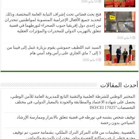
10 مايو 2026
فتح بحث قضائي تحت إشراف النيابة العامة المختصة، وذلك
لتحديد جميع الأفعال الإجرامية المنسوبة لمواطنتين تنحدران
من إحدى دول إفريقيا جنوب الصحراء لتورطهما في قضية
تتعلق بالتهريب الدولي للمخدرات والمؤثرات العقلية
6 مايو 2026
السيد عبد اللطيف حموشي يقوم بزيارة عمل إلى فيينا من
5 إلى 7 ماي الجاري على رأس وفد أمني هام
6 مايو 2026
أحدث المقالات
المختبر الوطني للشرطة العلمية والتقنية التابع للمديرية العامة للأمن الوطني،
يحصل على شهادة الاعتماد والمطابقة والجودة بالمعيار الدولي، في مختلف
التخصصات”ISO/CEI 17025
توقيف شخص يشتبه في تورطه في قضية تتعلق بالابتزاز وممارسة الإرشاد
السياحي بدون رخصة
بالقصيبة..بتعليمات من قائد المركز الدرك الملكي، بشمامة حسن، تم توقيف
مجرم خطير ارعب ساكنة القصيبة وتاجر مخدرات بالمدينة والنواحي