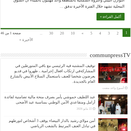
التوازن البيئي والثروة السمكية بالمنطقة.وأكد مهنيون بالميناء أن السوق
المحلية تشهد خلال الفترة الأخيرة تدفق …
أكمل القراءة »
1
...
30
20
10
»
5
4
3
2
صفحة 1 من 46
الأخيرة »
communpressTV
توقيف المشتبه فيه الرئيسي مع باقي المتورطين في
المشاركةفي ارتكاب افعال إجرامية..، ظهروا في فديو
يعرضون شخصا للعنف باستعمال السلاح الأبيض بالشارع
العام بالجديدة..
‏أسبوع واحد مضت
عبد اللطيف حموشي يأمر بصرف منحة مالية تضامنية لفائدة
أرامل ومتقاعدي الأمن الوطني بمناسبة عيد الأضحى
22 مايو 2026
أمن مولاي رشيد بالدار البيضاء يوقف 3 أشخاص لتورطهم
في تبادل العنف المرتبط بالشغب الرياضي.