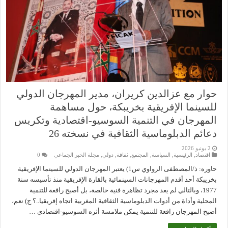
حوار مع عزالدين كريران، مدير المهرجان الدولي
للسينما الإفريقية بخريبكة، حول مساهمة
المهرجان في التنمية السوسيو-اقتصادية وتكريس
دعائم الدبلوماسية الثقافية في نسخته 26
2 يونيو 2026
اقتصاد
,
الرئيسية
,
السياسة
,
المجتمع
,
ثقافة
,
دولي
,
مجلة الخبر الجماعي
0
حاوره: ذ/المصطفى الزواوي س1) يعتبر المهرجان الدولي للسينما الإفريقية
بخريبكة أحد أقدم المهرجانات السينمائية بالقارة الإفريقية منذ تأسيسه سنة
1977، وبالتالي لم يعد مجرد تظاهرة فنية خالصة، بل أصبح رافعة للتنمية
المحلية وأداة من أدوات الدبلوماسية الثقافية المغربية اتجاه إفريقيا..؟ ج) نعم،
أصبح المهرجان رافعة للتنمية يمكن ملامسة أثره السوسيو-اقتصادي …