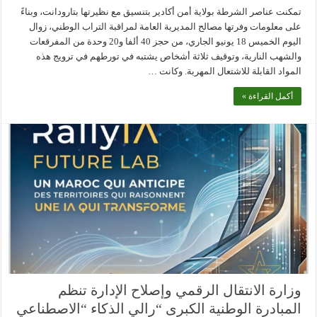
تمكنت عناصر الشرطة بولاية أمن أكادير بتنسيق مع نظيرتها بتارودانت، وبناءً
على معلومات وفرتها مصالح المديرية العامة لمراقبة التراب الوطني، زوال
اليوم الخميس 18 يونيو الجاري، من حجز 40 ألفا و20 وحدة من المفرقعات
والشهب النارية، وتوقيف ثلاثة أشخاص يشتبه في تورطهم في ترويج هذه
المواد القابلة للاشتعال المهربة. وكانت …
أكمل القراءة »
وزارة الانتقال الرقمي وإصلاح الإدارة تنظم
المبادرة الوطنية الكبرى “رالي الذكاء “الاصطناعي