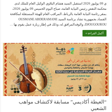
ي 09 يوليوز 2026 استقبل السيد هشام البلاوي الوكيل العام للملك لدى
محكمة النقض رئيس النيابة العامة، صباح اليوم الخميس 09 يوليوز 2026،
بمقر رئاسة النيابة العامة بالرباط، المراقب العام للهيئة المستقلة لمكافحة
الفساد بجمهورية تشاد برئاسة السيد OUSMANE ABDERAMANE
DJOUGOUROU، والوفدالمرافق له، وذلك في إطار زيارة عمل يقوم بها …
أكمل القراءة »
“العيطة أكاديمي” مسابقة لاكتشاف مواهب
الشعبي