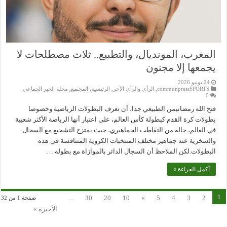
المغرب، المونديال، والتطبيع.. ثلاث مصطلحات لا
يجمعها إلا مجنون
24 يونيو 2026
communpressSPORTS
,
الرأي والرأي الآخر
,
الرئيسية
,
المجتمع
,
مجلة الخبر الجماعي
0
فتح الله رمضانيمن الطبيعي جدا، أن تعرف البطولات الرياضية وخصوصا
بطولات كرة القدم كبطولة كأس العالم، على اعتبار أنها الرياضة الأكثر شعبية
في العالم، حالة من التقاطب الجماهيري، حيث يمتزج التشجيع مع السجال
والسخرية عند جماهير مختلف المنتخبات الكروية المتنافسة في هذه
البطولات.لكن الملاحظ أن السجال الدائر بالموازاة مع بطولة …
أكمل القراءة »
1
...
30
20
10
»
5
4
3
2
صفحة 1 من 32
الأخيرة »