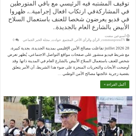
توقيف المشتبه فيه الرئيسي مع باقي المتورطين
في المشاركةفي ارتكاب افعال إجرامية..، ظهروا
في فديو يعرضون شخصا للعنف باستعمال السلاح
الأبيض بالشارع العام بالجديدة..
‏أسبوعين مضت
communpressTV
,
الرأي والرأي الآخر
,
المجتمع
,
حوادث
,
مجلة الخبر الجماعي
0
28 juillet 2026 تفاعلت مصالح الأمن الإقليمي بمدينة الجديدة، بجدية كبيرة،
مع شريط فيديو منشور على صفحات مواقع التواصل الاجتماعي، يُظهر تعرض
شخص للعنف باستعمال السلاح الأبيض بالشارع العام في المدينة ذاتها. وقد
أوضحت الأبحاث والتحريات المنجزة على ضوء هذا الشريط، أن الأمر يتعلق
بقضية زجرية عالجتها مصالح الأمن الوطني …
أكمل القراءة »