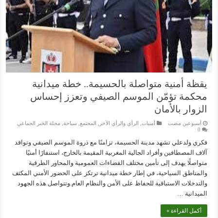
يقظة أمنية متواصلة بالحسيمة.. خطة ميدانية
محكمة تؤمّن الموسم الصيفي وتعزز إحساس
الزوار بالأمان
‏أسبوعين مضت
أمنيات
,
الرأي والرأي الآخر
,
المجتمع
,
سياحة
,
مجلة الخبر الجماعي
0
فكري ولدعلي تشهد مدينة الحسيمة، تزامنًا مع ذروة الموسم الصيفي وتوافد
آلاف المصطافين وأفراد الجالية المغربية المقيمة بالخارج، استنفارًا أمنيًا
متواصلًا يهدف إلى تأمين مختلف الفضاءات العمومية والمحاور الطرقية
والمناطق السياحية، في إطار خطة ميدانية ترتكز على الحضور الأمني المكثف
والتدخلات الاستباقية للحفاظ على الأمن والنظام العام.وتتواصل هذه الجهود
الميدانية …
أكمل القراءة »