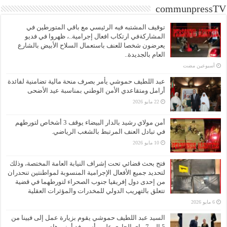
communpressTV
توقيف المشتبه فيه الرئيسي مع باقي المتورطين في
المشاركةفي ارتكاب افعال إجرامية..، ظهروا في فديو
يعرضون شخصا للعنف باستعمال السلاح الأبيض بالشارع
العام بالجديدة..
‏أسبوعين مضت
عبد اللطيف حموشي يأمر بصرف منحة مالية تضامنية لفائدة
أرامل ومتقاعدي الأمن الوطني بمناسبة عيد الأضحى
22 مايو 2026
أمن مولاي رشيد بالدار البيضاء يوقف 3 أشخاص لتورطهم
في تبادل العنف المرتبط بالشغب الرياضي.
10 مايو 2026
فتح بحث قضائي تحت إشراف النيابة العامة المختصة، وذلك
لتحديد جميع الأفعال الإجرامية المنسوبة لمواطنتين تنحدران
من إحدى دول إفريقيا جنوب الصحراء لتورطهما في قضية
تتعلق بالتهريب الدولي للمخدرات والمؤثرات العقلية
6 مايو 2026
السيد عبد اللطيف حموشي يقوم بزيارة عمل إلى فيينا من
5 إلى 7 ماي الجاري على رأس وفد أمني هام