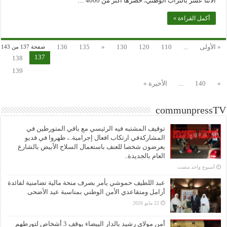
الاثنا عشر بالتراب الوطني، حضرها أكثر من 4000 …
أكمل القراءة »
« الأولى
...
110
120
130
«
135
136
صفحة 137 من 143
137
138
139
»
140
...
الأخيرة »
communpressTV
توقيف المشتبه فيه الرئيسي مع باقي المتورطين في
المشاركةفي ارتكاب افعال إجرامية..، ظهروا في فديو
يعرضون شخصا للعنف باستعمال السلاح الأبيض بالشارع
العام بالجديدة..
‏أسبوع واحد مضت
عبد اللطيف حموشي يأمر بصرف منحة مالية تضامنية لفائدة
أرامل ومتقاعدي الأمن الوطني بمناسبة عيد الأضحى
22 مايو 2026
أمن مولاي رشيد بالدار البيضاء يوقف 3 أشخاص لتورطهم