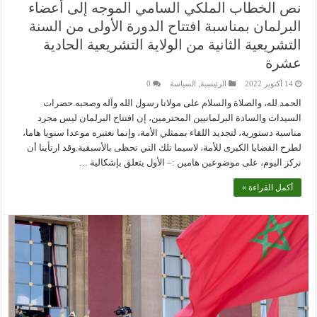
نص الخطاب الملكي السامي الموجه إلى أعضاء
البرلمان بمناسبة افتتاح الدورة الأولى من السنة
التشريعية الثانية من الولاية التشريعية الحادية
عشرة
14 أكتوبر 2022
الرئيسية
,
السياسة
0
الحمد لله، والصلاة والسلام على مولانا رسول الله وآله وصحبه.حضرات
السيدات والسادة البرلمانيين المحترمين، إن افتتاح البرلمان ليس مجرد
مناسبة دستورية، لتجديد اللقاء بممثلي الأمة، وإنما نعتبره موعدا سنويا هاما،
لطرح القضايا الكبرى للأمة، لاسيما تلك التي تحظى بالأسبقية.وقد ارتأينا أن
نركز اليوم، على موضوعين هامين :– الأول يتعلق بإشكالية …
أكمل القراءة »