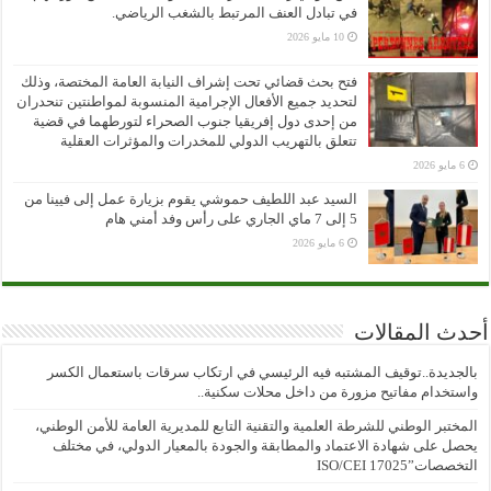
في تبادل العنف المرتبط بالشغب الرياضي.
10 مايو 2026
فتح بحث قضائي تحت إشراف النيابة العامة المختصة، وذلك
لتحديد جميع الأفعال الإجرامية المنسوبة لمواطنتين تنحدران
من إحدى دول إفريقيا جنوب الصحراء لتورطهما في قضية
تتعلق بالتهريب الدولي للمخدرات والمؤثرات العقلية
6 مايو 2026
السيد عبد اللطيف حموشي يقوم بزيارة عمل إلى فيينا من
5 إلى 7 ماي الجاري على رأس وفد أمني هام
6 مايو 2026
أحدث المقالات
بالجديدة..توقيف المشتبه فيه الرئيسي في ارتكاب سرقات باستعمال الكسر
واستخدام مفاتيح مزورة من داخل محلات سكنية..
المختبر الوطني للشرطة العلمية والتقنية التابع للمديرية العامة للأمن الوطني،
يحصل على شهادة الاعتماد والمطابقة والجودة بالمعيار الدولي، في مختلف
التخصصات”ISO/CEI 17025