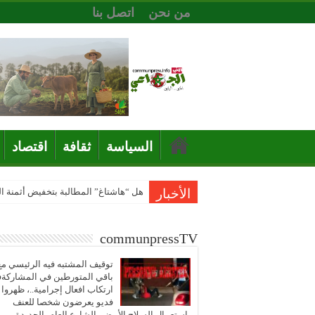
من نحن
اتصل بنا
السياسة
ثقافة
اقتصاد
الأخبار
هل “هاشتاغ” المطالبة بتخفيض أثمنة 
communpressTV
توقيف المشتبه فيه الرئيسي مع
باقي المتورطين في المشاركة
ارتكاب افعال إجرامية..، ظهروا
فديو يعرضون شخصا للعنف
باستعمال السلاح الأبيض بالشارع العام بالجديدة..