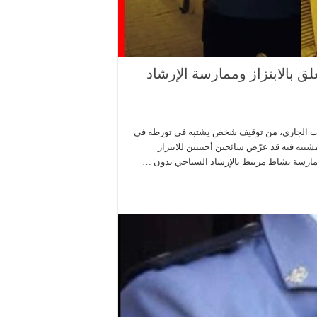
بالابتزاز وممارسة الإرشاد
صر الشرطة بولاية أمن مراكش، صباح اليوم الأربعاء 5 غشت الجاري، من توقيف شخص يشتبه في تورطه في
شتبه فيه قد عرّض سائحين أجنبيين للابتزاز
ممارسة نشاط مرتبط بالإرشاد السياحي بدون …