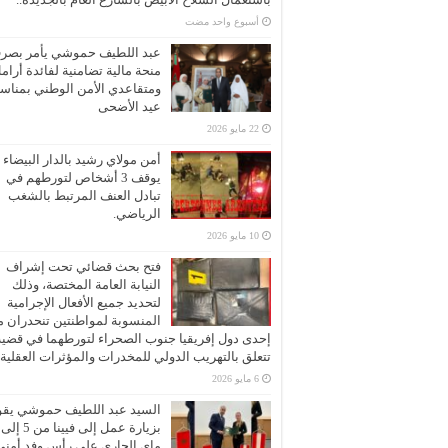
‏أسبوع واحد مضت
عبد اللطيف حموشي يأمر بصر
منحة مالية تضامنية لفائدة أرام
ومتقاعدي الأمن الوطني بمناسب
عيد الأضحى
22 مايو 2026
أمن مولاي رشيد بالدار البيضاء
يوقف 3 أشخاص لتورطهم في
تبادل العنف المرتبط بالشغب
الرياضي.
10 مايو 2026
فتح بحث قضائي تحت إشراف
النيابة العامة المختصة، وذلك
لتحديد جميع الأفعال الإجرامية
المنسوبة لمواطنتين تنحدران 
إحدى دول إفريقيا جنوب الصحراء لتورطهما في قضية
تتعلق بالتهريب الدولي للمخدرات والمؤثرات العقلية
6 مايو 2026
السيد عبد اللطيف حموشي يقو
ماي الجاري على رأس وفد أمني