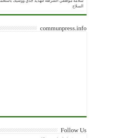
سلامة موظفي الشرطة لتهديد جدي ووشيك باستعما
السلاح
communpress.info
Follow Us