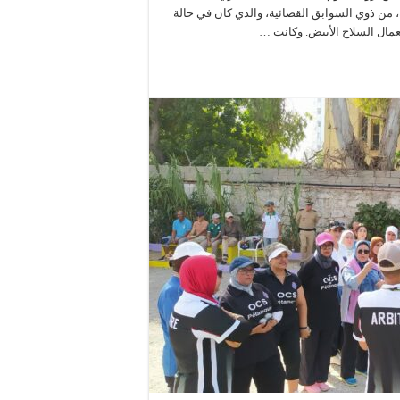
ظيفي في تدخل أمني لتوقيف شخص يبلغ من العمر 28 سنة، من ذوي السوابق القضائية، والذي كان في حالة
ال السلاح الأبيض. وكانت …