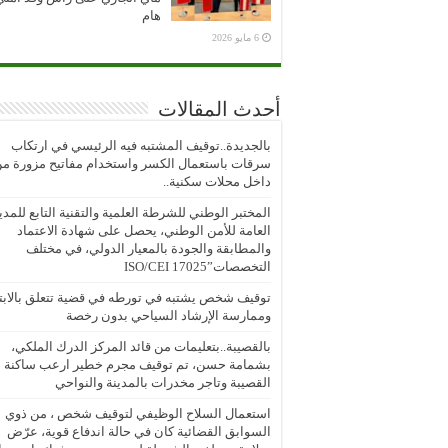
هام
6 مايو 2026
أحدث المقالات
بالجديدة..توقيف المشتبه فيه الرئيسي في ارتكاب
سرقات باستعمال الكسر واستخدام مفاتيح مزورة م
داخل محلات سكنية..
المختبر الوطني للشرطة العلمية والتقنية التابع للمدي
العامة للأمن الوطني، يحصل على شهادة الاعتماد
والمطابقة والجودة بالمعيار الدولي، في مختلف
التخصصات”ISO/CEI 17025
توقيف شخص يشتبه في تورطه في قضية تتعلق بالابتز
وممارسة الإرشاد السياحي بدون رخصة
بالقصيبة..بتعليمات من قائد المركز الدرك الملكي،
بشمامة حسن، تم توقيف مجرم خطير ارعب ساكنة
القصيبة وتاجر مخدرات بالمدينة والنواحي
استعمال السلاح الوظيفي لتوقيف شخص ، من ذوي
السوابق القضائية كان في حالة اندفاع قوية، عرّض