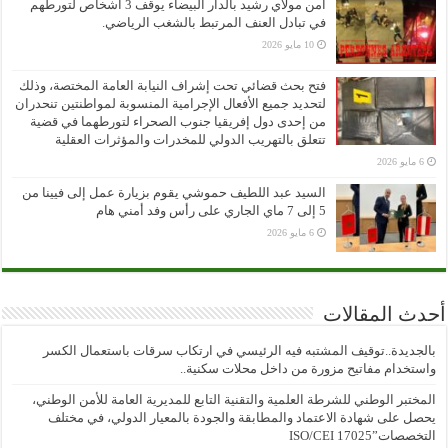
أمن مولاي رشيد بالدار البيضاء يوقف 3 أشخاص لتورطهم
في تبادل العنف المرتبط بالشغب الرياضي.
10 مايو 2026
فتح بحث قضائي تحت إشراف النيابة العامة المختصة، وذلك
لتحديد جميع الأفعال الإجرامية المنسوبة لمواطنتين تنحدران
من إحدى دول إفريقيا جنوب الصحراء لتورطهما في قضية
تتعلق بالتهريب الدولي للمخدرات والمؤثرات العقلية
6 مايو 2026
السيد عبد اللطيف حموشي يقوم بزيارة عمل إلى فيينا من
5 إلى 7 ماي الجاري على رأس وفد أمني هام
6 مايو 2026
أحدث المقالات
بالجديدة..توقيف المشتبه فيه الرئيسي في ارتكاب سرقات باستعمال الكسر
واستخدام مفاتيح مزورة من داخل محلات سكنية..
المختبر الوطني للشرطة العلمية والتقنية التابع للمديرية العامة للأمن الوطني،
يحصل على شهادة الاعتماد والمطابقة والجودة بالمعيار الدولي، في مختلف
التخصصات”ISO/CEI 17025