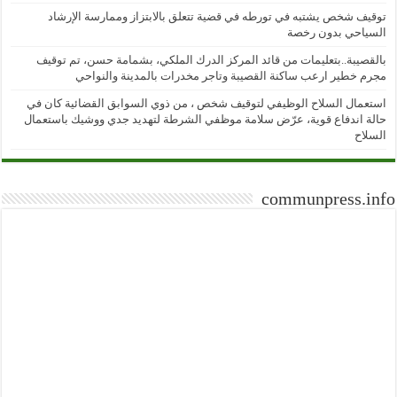
توقيف شخص يشتبه في تورطه في قضية تتعلق بالابتزاز وممارسة الإرشاد
السياحي بدون رخصة
بالقصيبة..بتعليمات من قائد المركز الدرك الملكي، بشمامة حسن، تم توقيف
مجرم خطير ارعب ساكنة القصيبة وتاجر مخدرات بالمدينة والنواحي
استعمال السلاح الوظيفي لتوقيف شخص ، من ذوي السوابق القضائية كان في
حالة اندفاع قوية، عرّض سلامة موظفي الشرطة لتهديد جدي ووشيك باستعمال
السلاح
communpress.info