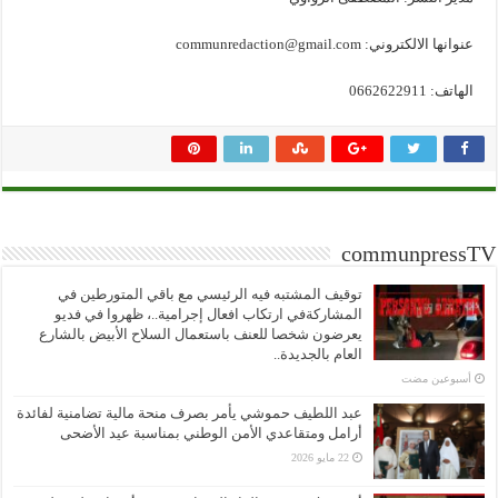
عنوانها الالكتروني: communredaction@gmail.com
الهاتف: 0662622911
communpressTV
توقيف المشتبه فيه الرئيسي مع باقي المتورطين في
المشاركةفي ارتكاب افعال إجرامية..، ظهروا في فديو
يعرضون شخصا للعنف باستعمال السلاح الأبيض بالشارع
العام بالجديدة..
‏أسبوعين مضت
عبد اللطيف حموشي يأمر بصرف منحة مالية تضامنية لفائدة
أرامل ومتقاعدي الأمن الوطني بمناسبة عيد الأضحى
22 مايو 2026