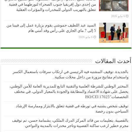
من إحدى دول إفريقيا جنوب الصحراء لتورطهما في قضية
تتعلق بالتهريب الدولي للمخدرات والمؤثرات العقلية
6 مايو 2026
السيد عبد اللطيف حموشي يقوم بزيارة عمل إلى فيينا من
5 إلى 7 ماي الجاري على رأس وفد أمني هام
6 مايو 2026
أحدث المقالات
بالجديدة..توقيف المشتبه فيه الرئيسي في ارتكاب سرقات باستعمال الكسر
واستخدام مفاتيح مزورة من داخل محلات سكنية..
المختبر الوطني للشرطة العلمية والتقنية التابع للمديرية العامة للأمن الوطني،
يحصل على شهادة الاعتماد والمطابقة والجودة بالمعيار الدولي، في مختلف
التخصصات”ISO/CEI 17025
توقيف شخص يشتبه في تورطه في قضية تتعلق بالابتزاز وممارسة الإرشاد
السياحي بدون رخصة
بالقصيبة..بتعليمات من قائد المركز الدرك الملكي، بشمامة حسن، تم توقيف
مجرم خطير ارعب ساكنة القصيبة وتاجر مخدرات بالمدينة والنواحي