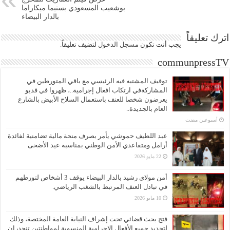
بوشعيب المسعودي بسنيما ميكاراما
بالدار البيضاء
اترك تعليقاً
يجب أنت تكون
مسجل الدخول
لتضيف تعليقاً.
communpressTV
توقيف المشتبه فيه الرئيسي مع باقي المتورطين في
المشاركةفي ارتكاب افعال إجرامية..، ظهروا في فديو
يعرضون شخصا للعنف باستعمال السلاح الأبيض بالشارع
العام بالجديدة..
‏أسبوعين مضت
عبد اللطيف حموشي يأمر بصرف منحة مالية تضامنية لفائدة
أرامل ومتقاعدي الأمن الوطني بمناسبة عيد الأضحى
22 مايو 2026
أمن مولاي رشيد بالدار البيضاء يوقف 3 أشخاص لتورطهم
في تبادل العنف المرتبط بالشغب الرياضي.
10 مايو 2026
فتح بحث قضائي تحت إشراف النيابة العامة المختصة، وذلك
لتحديد جميع الأفعال الإجرامية المنسوبة لمواطنتين تنحدران