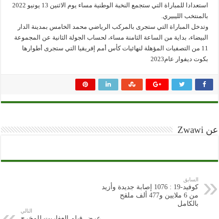
استعدادا للمباراة التي ستجمع النخبة الوطنية مساء يوم الاثنين 13 يونيو 2022
بالمنتخب الليبيري.
وتدخل المباراة التي ستجرى بالمركب الرياضي محمد الخامس بمدينة الدار
البيضاء، بداية من الساعة الثامنة مساء، لحساب الجولة الثانية عن المجموعة
11 من التصفيات المؤهلة لنهائيات كأس أمم إفريقيا التي ستجرى أطوارها
بكوت ديفوار عام2023
عن Zwawi
السابق
كوفيد-19 : 1076 إصابة جديدة وأزيد
من 6 ملايين و477 ألف ملقح
بالكامل
التالي
عرض فيلم العفاريت للمخرج