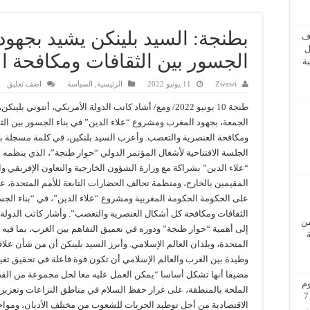
بطنجة: السيد بلينكن يشيد بجهود
ف
ل
الجسور بين الثقافات ومكافحة ا
ة
Zwawi
11 يونيو 2022
الرئيسية
,
السياسة
اضف تعليق
طنجة 10 يونيو 2022/ ومع/ أشاد كاتب الدولة الأمريكي، أنتوني بلينك
الجمعة، بجهود المغرب ومشروع “علاء الدين” في بناء الجسور بين الث
ومكافحة العنصرية والتعصب. وأعرب السيد بلنكين، في كلمة مسجلة 
الجلسة الافتتاحية لأشغال المؤتمر الدولي “حوار طنجة”، الذي ينظمه
“علاء الدين” بشراكة مع وزارة الشؤون الخارجية والتعاون الإفريقي وا
المقيمين بالخارج، ومنظمة تحالف الحضارات التابعة للأمم المتحدة، عن
على الحكومة الحكومة المغربية ومشروع “علاء الدين”، في “بناء الجس
الثقافات ومكافحة كل أشكال العنصرية والتعصب”. وأشار كاتب الدولة 
من
إلى أهمية “حوار طنجة” ودوره في تعميق التفاهم بين الغرب، بما فيه ا
المتحدة، وبلدان العالم الإسلامي. وأبرز السيد بلينكن أن من شأن علا
وطيدة بين الغرب والعالم الإسلامي أن تكون قوة فاعلة في تحقيق تغيي
مضيفا أنها تشكل أساسا “يمكن العمل عليه معا لحل مجموعة من القض
م
الملحة بالمنطقة، على غرار حفظ السلام في مناطق النزاعات وتعزيز
بزيارة عمل إلى فيينا من 5 إلى 7
الاقتصادية من أجل توطيد الحريات للشعوب من مختلف الأديان، ومواج