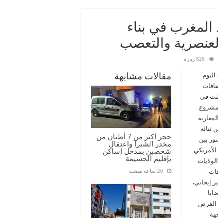
 المغرب في بناء
لعنصرية والتعصب
826 زيارة
مقالات مشابهة
ن، اليوم
قافات
بثت في
 مشروع
لمغاربة
 ثنائه
حجز أكثر من 7 أطنان من
ور بين
مخدر الشيرا واعتقال
الأمريكي
شخصين بمدخل إساكن
بإقليم الحسيمة
لولايات
قات
ر إيجابي،
ايا
 الفرص
هة