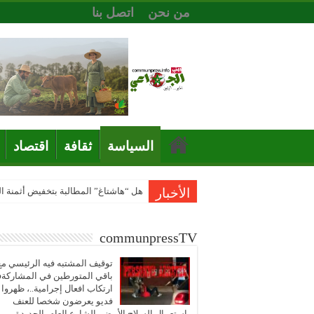
من نحن
اتصل بنا
السياسة
ثقافة
اقتصاد
الأخبار
هل “هاشتاغ” المطالبة بتخفيض أثمنة 
communpressTV
توقيف المشتبه فيه الرئيسي مع
باقي المتورطين في المشاركة
ارتكاب افعال إجرامية..، ظهروا
فديو يعرضون شخصا للعنف
باستعمال السلاح الأبيض بالشارع العام بالجديدة..