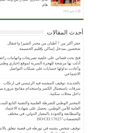
هام
6 مايو 2026
أحدث المقالات
حجز أكثر من 7 أطنان من مخدر الشيرا واعتقال
شخصين بمدخل إساكن بإقليم الحسيمة
فتح بحث قضائي على خلفية تصريحات واتهامات زائف
أدلت بها مرشحة للهجرة السرية لموقع إخباري وطني
وأعادت تداولها حسابات على شبكات التواصل
الاجتماعي
بالجديدة..توقيف المشتبه فيه الرئيسي في ارتكاب
سرقات باستعمال الكسر واستخدام مفاتيح مزورة م
داخل محلات سكنية..
المختبر الوطني للشرطة العلمية والتقنية التابع للمدي
العامة للأمن الوطني، يحصل على شهادة الاعتماد
والمطابقة والجودة بالمعيار الدولي، في مختلف
التخصصات”ISO/CEI 17025
توقيف شخص يشتبه في تورطه في قضية تتعلق بالابتز