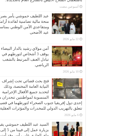
‏أسبوعين مضت
عبد اللطيف حموشي يأمر بصر
منحة مالية تضامنية لفائدة أرام
ومتقاعدي الأمن الوطني بمناسب
عيد الأضحى
22 مايو 2026
أمن مولاي رشيد بالدار البيضاء
يوقف 3 أشخاص لتورطهم في
تبادل العنف المرتبط بالشغب
الرياضي.
10 مايو 2026
فتح بحث قضائي تحت إشراف
النيابة العامة المختصة، وذلك
لتحديد جميع الأفعال الإجرامية
المنسوبة لمواطنتين تنحدران 
إحدى دول إفريقيا جنوب الصحراء لتورطهما في قضية
تتعلق بالتهريب الدولي للمخدرات والمؤثرات العقلية
6 مايو 2026
السيد عبد اللطيف حموشي يقو
ماي الجاري على رأس وفد أمني