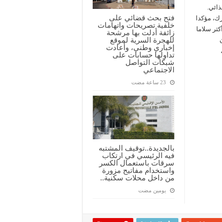
ذائي.
فتح بحث قضائي على
ك، مؤكدا
خلفية تصريحات واتهامات
كثر سلاما
زائفة أدلت بها مرشحة
للهجرة السرية لموقع
إخباري وطني، وأعادت
حالف الحضارات التابعة للأمم المتحدة سنة 2005،
تداولها حسابات على
شبكات التواصل
الاجتماعي
بالجديدة..توقيف المشتبه
فيه الرئيسي في ارتكاب
سرقات باستعمال الكسر
واستخدام مفاتيح مزورة
من داخل محلات سكنية..
‏يومين مضت