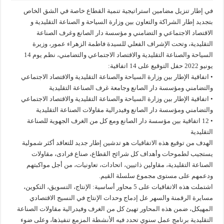
في إطار تنزيل مضامين استراتيجية تنمية القطاع خاصة في الشق الخاص
بتجديد إطار الشراكة والتعاون بين وزارة السياحة و الصناعة التقليدية و
الاقتصاد الاجتماعي و التضامني و مؤسسة دار الصانع وغرف الصناعة
التقليدية، وتحت الإشراف الفعلي للسيدة فاطمة الزهراء عمور، وزيرة
السياحة والصناعة التقليدية والاقتصاد الاجتماعي والتضامني، نظم يوم 14
يونيو 2022 حفل التوقيع على 14 اتفاقية:
• اتفاقية الإطار بين وزارة السياحة والصناعة التقليدية والاقتصاد الاجتماعي
والتضامني ومؤسسة دار الصانع وجامعة غرف الصناعة التقليدية
• اتفاقية الإطار بين وزارة السياحة والصناعة التقليدية والاقتصاد الاجتماعي
والتضامني ومؤسسة دار الصانع وفيدرالية مقاولات الصناعة التقليدية
• 12 اتفاقية بين مؤسسة دار الصانع ومع كل من الغرف الجهوية للصناعة
التقليدية
الهدف من توقيع هذه الاتفاقيات هو تدشين إطار جديد للتعاقد أكثر شمولية
يستجيب لطموحات وأهداف كل شرائح القطاع، صناع فرادى، مقاولات
الصناعة التقليدية، مقاولين ذاتيين، اتحادات، تعاونيات، من أجل مواكبتهم
ودعمهم على مستوى مجموع سلسلة القيم.
اشتملت هذه الاتفاقيات على 5 محاور أساسية: الإنتاج، التسويق، التكوين،
مسايرة الرقمنة والسهر عل إدماج وحدات الإنتاج في النسيج الاقتصادي
المهيكل، ضمن هذه المحاور تهيئ كل من الغرف وفيدرالية مقاولات الصناعة
التقليدية برنامج عمل سنوي تحدد فيه الأنشطة المزمع تنفيذها، وعلى ضوء