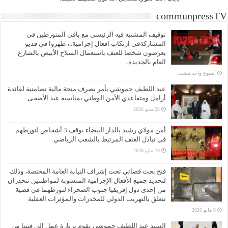
communpressTV
توقيف المشتبه فيه الرئيسي مع باقي المتورطين في
المشاركةفي ارتكاب افعال إجرامية..، ظهروا في فديو
يعرضون شخصا للعنف باستعمال السلاح الأبيض بالشارع
العام بالجديدة..
‏أسبوع واحد مضت
عبد اللطيف حموشي يأمر بصرف منحة مالية تضامنية لفائدة
أرامل ومتقاعدي الأمن الوطني بمناسبة عيد الأضحى
22 مايو 2026
أمن مولاي رشيد بالدار البيضاء يوقف 3 أشخاص لتورطهم
في تبادل العنف المرتبط بالشغب الرياضي.
10 مايو 2026
فتح بحث قضائي تحت إشراف النيابة العامة المختصة، وذلك
لتحديد جميع الأفعال الإجرامية المنسوبة لمواطنتين تنحدران
من إحدى دول إفريقيا جنوب الصحراء لتورطهما في قضية
تتعلق بالتهريب الدولي للمخدرات والمؤثرات العقلية
6 مايو 2026
السيد عبد اللطيف حموشي يقوم بزيارة عمل إلى فيينا من