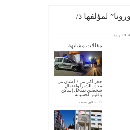
ونا” لمؤلفها ذ/
869 زيارة
مقالات مشابهة
حجز أكثر من 7 أطنان من
مخدر الشيرا واعتقال
شخصين بمدخل إساكن
بإقليم الحسيمة
‏ساعتين مضت