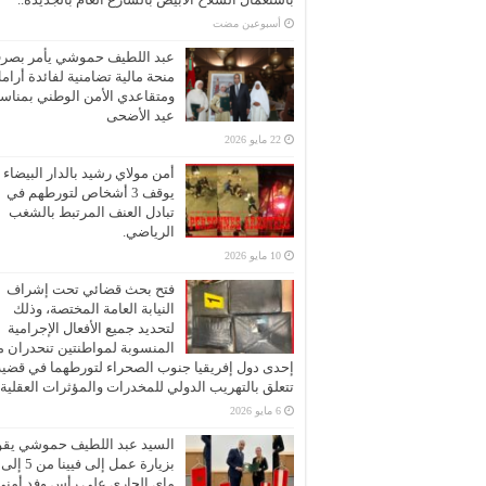
‏أسبوعين مضت
عبد اللطيف حموشي يأمر بصر
منحة مالية تضامنية لفائدة أرام
ومتقاعدي الأمن الوطني بمناسب
عيد الأضحى
22 مايو 2026
أمن مولاي رشيد بالدار البيضاء
يوقف 3 أشخاص لتورطهم في
تبادل العنف المرتبط بالشغب
الرياضي.
10 مايو 2026
فتح بحث قضائي تحت إشراف
النيابة العامة المختصة، وذلك
لتحديد جميع الأفعال الإجرامية
المنسوبة لمواطنتين تنحدران 
إحدى دول إفريقيا جنوب الصحراء لتورطهما في قضية
تتعلق بالتهريب الدولي للمخدرات والمؤثرات العقلية
6 مايو 2026
السيد عبد اللطيف حموشي يقو
ماي الجاري على رأس وفد أمني