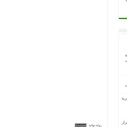
ة
،
ن
رية
از
رواية-نهائية
Download