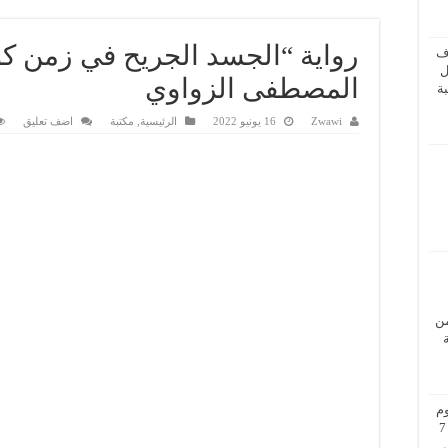
رواية “الجسد الجريح في زمن كور
ف
ل
المصطفى الزواوي
ة
Zwawi
16 يونيو 2022
الرئيسية
,
مكتبة
اضف تعليق
من
م
بزيارة عمل إلى فيينا من 5 إلى 7