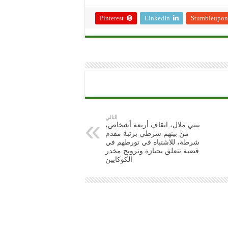
Pinterest
LinkedIn
Stumbleupon
التالي
ببني ملال، ايقاف أربعة أشخاص،
من بينهم شرطي برتبة مقدم
شرطة، للاشتباه في تورطهم في
قضية تتعلق بحيازة وترويج مخدر
الكوكايين