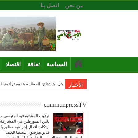
من نحن
اتصل بنا
السياسة
ثقافة
اقتصاد
الأخبار
هل “هاشتاغ” المطالبة بتخفيض أثمنة 
communpressTV
توقيف المشتبه فيه الرئيسي مع
باقي المتورطين في المشاركة
ارتكاب افعال إجرامية..، ظهروا
فديو يعرضون شخصا للعنف
باستعمال السلاح الأبيض بالشارع العام بالجديدة..