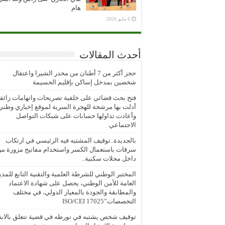
هام
6 مايو 2026
أحدث المقالات
حجز أكثر من 7 أطنان من مخدر الشيرا واعتقال
شخصين بمدخل إساكن بإقليم الحسيمة
فتح بحث قضائي على خلفية تصريحات واتهامات زائف
أدلت بها مرشحة للهجرة السرية لموقع إخباري وطني
وأعادت تداولها حسابات على شبكات التواصل
الاجتماعي
بالجديدة..توقيف المشتبه فيه الرئيسي في ارتكاب
سرقات باستعمال الكسر واستخدام مفاتيح مزورة م
داخل محلات سكنية..
المختبر الوطني للشرطة العلمية والتقنية التابع للمدي
العامة للأمن الوطني، يحصل على شهادة الاعتماد
والمطابقة والجودة بالمعيار الدولي، في مختلف
التخصصات”ISO/CEI 17025
توقيف شخص يشتبه في تورطه في قضية تتعلق بالابتز