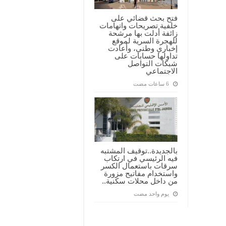
فتح بحث قضائي على
خلفية تصريحات واتهامات
زائفة أدلت بها مرشحة
للهجرة السرية لموقع
إخباري وطني، وأعادت
تداولها حسابات على
شبكات التواصل
الاجتماعي
بالجديدة..توقيف المشتبه
فيه الرئيسي في ارتكاب
سرقات باستعمال الكسر
واستخدام مفاتيح مزورة
من داخل محلات سكنية..
‏يوم واحد مضت