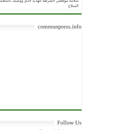
سلامة موظفي الشرطة لتهديد جدي ووشيك باستعما
السلاح
communpress.info
Follow Us