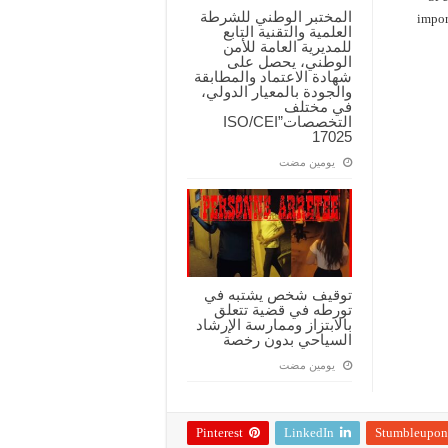
المختبر الوطني للشرطة
impor
العلمية والتقنية التابع
للمديرية العامة للأمن
الوطني، يحصل على
شهادة الاعتماد والمطابقة
والجودة بالمعيار الدولي،
في مختلف
التخصصات”ISO/CEI
17025
‏يومين مضت
توقيف شخص يشتبه في
تورطه في قضية تتعلق
بالابتزاز وممارسة الإرشاد
السياحي بدون رخصة
‏يومين مضت
Pinterest
LinkedIn
Stumbleupon