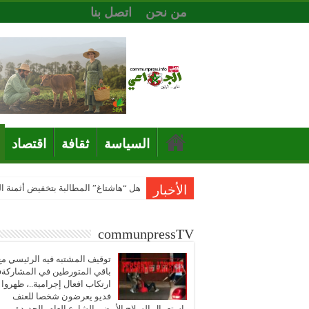
من نحن
اتصل بنا
السياسة
ثقافة
اقتصاد
الأخبار
هل “هاشتاغ” المطالبة بتخفيض أثمنة 
communpressTV
توقيف المشتبه فيه الرئيسي مع
باقي المتورطين في المشاركة
ارتكاب افعال إجرامية..، ظهروا
فديو يعرضون شخصا للعنف
باستعمال السلاح الأبيض بالشارع العام بالجديدة..