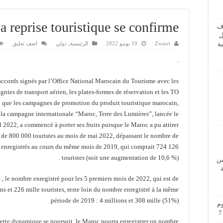
a reprise touristique se confirme
ف
ل
Zwawi
19 يونيو 2022
الرئيسية
,
دولي
اضف تعليق
ة
.
accords signés par l’Office National Marocain du Tourisme avec les
nies de transport aérien, les plates-formes de réservation et les TO
i que les campagnes de promotion du produit touristique marocain,
a campagne internationale “Maroc, Terre des Lumières”, lancée le
l 2022, a commencé à porter ses fruits puisque le Maroc a pu attirer
 de 800 000 touristes au mois de mai 2022, dépassant le nombre de
s enregistrés au cours du même mois de 2019, qui comptait 724 126
touristes (soit une augmentation de 10,6 %) .
من
 , le nombre enregistré pour les 5 premiers mois de 2022, qui est de
ns et 226 mille touristes, reste loin du nombre enregistré à la même
période de 2019 : 4 millions et 308 mille (51%).
م
بزيارة عمل إلى فيينا من 5 إلى 7
cette dynamique se poursuit, le Maroc pourra enregistrer un nombre