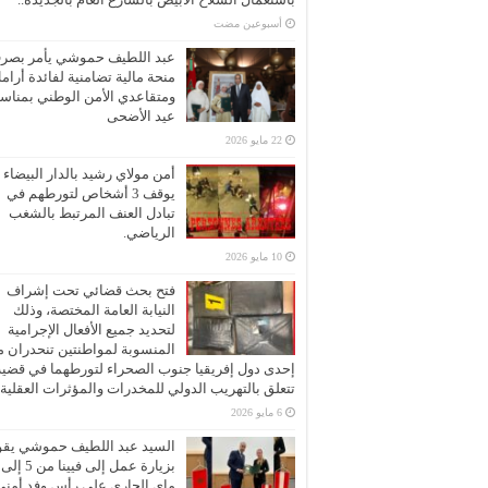
‏أسبوعين مضت
عبد اللطيف حموشي يأمر بصر
منحة مالية تضامنية لفائدة أرام
ومتقاعدي الأمن الوطني بمناسب
عيد الأضحى
22 مايو 2026
أمن مولاي رشيد بالدار البيضاء
يوقف 3 أشخاص لتورطهم في
تبادل العنف المرتبط بالشغب
الرياضي.
10 مايو 2026
فتح بحث قضائي تحت إشراف
النيابة العامة المختصة، وذلك
لتحديد جميع الأفعال الإجرامية
المنسوبة لمواطنتين تنحدران 
إحدى دول إفريقيا جنوب الصحراء لتورطهما في قضية
تتعلق بالتهريب الدولي للمخدرات والمؤثرات العقلية
6 مايو 2026
السيد عبد اللطيف حموشي يقو
ماي الجاري على رأس وفد أمني