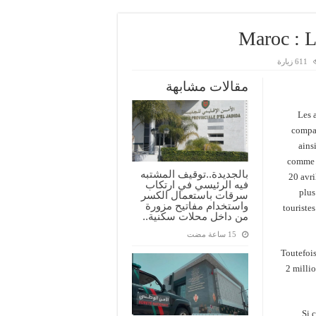
Maroc : L
611 زيارة
مقالات مشابهة
Les 
compag
ains
comme l
بالجديدة..توقيف المشتبه
20 avri
فيه الرئيسي في ارتكاب
plus
سرقات باستعمال الكسر
واستخدام مفاتيح مزورة
touriste
من داخل محلات سكنية..
Toutefois
2 millio
Si 