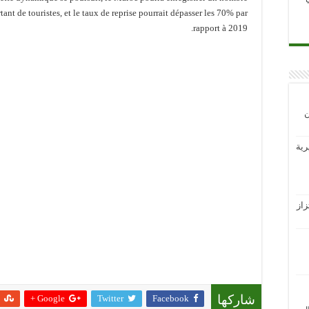
tant de touristes, et le taux de reprise pourrait dépasser les 70% par
rapport à 2019.
ن
رية
از
Google +
Twitter
Facebook
شاركها