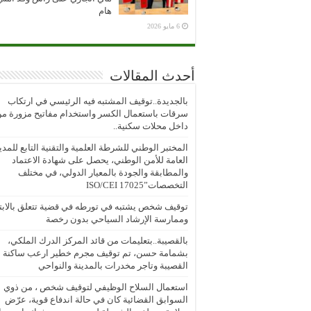
هام
6 مايو 2026
أحدث المقالات
بالجديدة..توقيف المشتبه فيه الرئيسي في ارتكاب
سرقات باستعمال الكسر واستخدام مفاتيح مزورة م
داخل محلات سكنية..
المختبر الوطني للشرطة العلمية والتقنية التابع للمدي
العامة للأمن الوطني، يحصل على شهادة الاعتماد
والمطابقة والجودة بالمعيار الدولي، في مختلف
التخصصات”ISO/CEI 17025
توقيف شخص يشتبه في تورطه في قضية تتعلق بالابتز
وممارسة الإرشاد السياحي بدون رخصة
بالقصيبة..بتعليمات من قائد المركز الدرك الملكي،
بشمامة حسن، تم توقيف مجرم خطير ارعب ساكنة
القصيبة وتاجر مخدرات بالمدينة والنواحي
استعمال السلاح الوظيفي لتوقيف شخص ، من ذوي
السوابق القضائية كان في حالة اندفاع قوية، عرّض