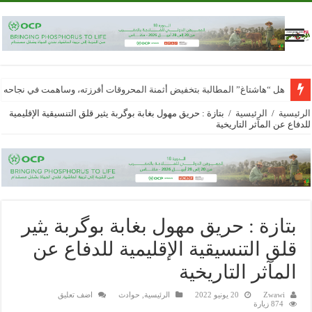
هل “هاشتاغ” المطالبة بتخفيض أثمنة المحروقات أفرزته، وساهمت في نجاحه
الرئيسية
/
الرئيسية
/
بتازة : حريق مهول بغابة بوگربة يثير قلق التنسيقية الإقليمية
للدفاع عن المآثر التاريخية
بتازة : حريق مهول بغابة بوگربة يثير
قلق التنسيقية الإقليمية للدفاع عن
المآثر التاريخية
Zwawi
20 يونيو 2022
الرئيسية
,
حوادث
اضف تعليق
874 زيارة