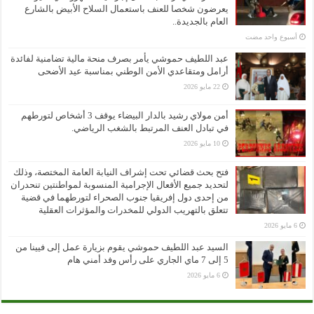
يعرضون شخصا للعنف باستعمال السلاح الأبيض بالشارع
العام بالجديدة..
‏أسبوع واحد مضت
عبد اللطيف حموشي يأمر بصرف منحة مالية تضامنية لفائدة
أرامل ومتقاعدي الأمن الوطني بمناسبة عيد الأضحى
22 مايو 2026
أمن مولاي رشيد بالدار البيضاء يوقف 3 أشخاص لتورطهم
في تبادل العنف المرتبط بالشغب الرياضي.
10 مايو 2026
فتح بحث قضائي تحت إشراف النيابة العامة المختصة، وذلك
لتحديد جميع الأفعال الإجرامية المنسوبة لمواطنتين تنحدران
من إحدى دول إفريقيا جنوب الصحراء لتورطهما في قضية
تتعلق بالتهريب الدولي للمخدرات والمؤثرات العقلية
6 مايو 2026
السيد عبد اللطيف حموشي يقوم بزيارة عمل إلى فيينا من
5 إلى 7 ماي الجاري على رأس وفد أمني هام
6 مايو 2026