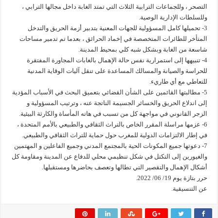
التصحر ، وللجماعات الترابية الثلاث التي تمتد الغابة داخل مجالها الترابي ،
وللسلطات الإدارية الوصية.
3- تحميلها كامل المسؤولية للجهات المعنية بتدبير أزمة الحريق والتدخل
المتأخر للطائرات المتخصصة في إخماد الحرائق ، بعدما تم تدمير مساحات
شاسعة من الغابة وبشكل شبه كلي بمحيط المدينة.
4- تنبيهها إلى استمرارية نفس حالة الإهمال بالغابات المجاورة المفتقرة
للحراسة والصيانة والمسالك المساعدة على تنقل آليات الوقاية المدنية
للتعاطي مع أي طاريء.
5- مطالبتها القائمين على الشأن القضائي بتعميق البحث في الأسباب المؤدية
إلى اندلاع الحريق والخسائر الجسيمة الناتجة عنه ، وترتيب المسؤولية و
الزجر القانوني في مواجهة كل من تسبب في هاته المأساة والكارثة البيئية.
6- عزمها مراسلة المقرر الخاص بالتراث الثقافي والطبيعي بالأمم المتحدة ،
في إطار الالتزامات الدولية للمغرب حول حماية للتراث الثقافي والطبيعي.
7- دعوتها جميع المكونات الحية بالمجتمع المدني وجميع الفاعلين و المهتمين
والغيورين إلى التكتل في شكل تنظيمي محلي للدفاع عن المدينة ومقاومة كل
أشكال الإهمال والتقصير التي تطالها وتعصف بحاضرها ومستقبلها.
حرر بتازة يوم 19/ 06/ 2022.
عن التنسيقية.