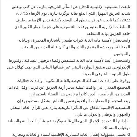
تابعت التنسيقية الإقليمية للدفاع عن المآثر التاريخية بتازة ، عن كثب وبقلق
شديد الحريق المهول الذي اندلع بغابة بوگربة بتازة ، يوم الأربعاء 15/ 06/
2022 ، كما تابعت عن قرب تطورات الوضع وكيفية تدبير الأزمة من طرف
السلطات الإدارية المعنية. ووقفت التنسيقية على حجم الدمار الكبير الذي
خلفه الحريق بهاته المنطقة.
واستحضارا لأهمية هاته الغابة كتراث طبيعي بأشجاره المعمرة ، ونباتاته
المختلفة ، ووحيشه المتنوع والنادر والذي كان قبلة العديد من الباحثين
والمهتمين.
واستحضارا أيضا لأهمية هاته الغابة كمتنفس وفضاء ترفيهي للساكنة ، ولدورها
الإيكولوجي في تحقيق التوازن البيئي عبر غطائها النباتي الذي يمتد كهلال على
طول الجنوب الشرقي للمدينة.
ووقوفا على إفادات الساكنة المحيطة بالغابة المنكوبة ، وإفادات فعاليات
المجتمع المدني التي واكبت عملية تدبير أزمة الحريق عن قرب ، وكذا إفادات
العديد من الرياضيين الذين كانوا يرتادون هذا الفضاء باستمرار.
وبعد استجماع المعطيات الواقعية وتعميق النقاش بشكل مستفيض فإن
التنسيقية الإقليمية للدفاع عن المآثر التاريخية بتازة تعلن للرأي العام المحلي
والجهوي والوطني والدولي ما يلي :
1- إدانتها الشديدة للإهمال الذي طال غابة بوگربة عبر غياب الحراسة والصيانة
، وغياب المسالك.
2- تحميل مسؤولية إهمال الغابة للمديرية الإقليمية للمياه والغابات ومحاربة