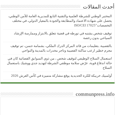
أحدث المقالات
المختبر الوطني للشرطة العلمية والتقنية التابع للمديرية العامة للأمن الوطني،
يحصل على شهادة الاعتماد والمطابقة والجودة بالمعيار الدولي، في مختلف
التخصصات”ISO/CEI 17025
توقيف شخص يشتبه في تورطه في قضية تتعلق بالابتزاز وممارسة الإرشاد
السياحي بدون رخصة
بالقصيبة..بتعليمات من قائد المركز الدرك الملكي، بشمامة حسن، تم توقيف
مجرم خطير ارعب ساكنة القصيبة وتاجر مخدرات بالمدينة والنواحي
استعمال السلاح الوظيفي لتوقيف شخص ، من ذوي السوابق القضائية كان في
حالة اندفاع قوية، عرّض سلامة موظفي الشرطة لتهديد جدي ووشيك باستعمال
السلاح
أولمبيك خريبكة للكرة الحديدية يوقع مشاركة متميزة في كأس العرش 2026
communpress.info