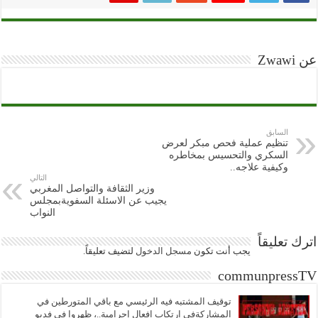
عن Zwawi
السابق
تنظيم عملية فحص مبكر لعرض
السكري والتحسيس بمخاطره
وكيفية علاجه..
التالي
وزير الثقافة والتواصل المغربي
يجيب عن الاسئلة السفويةبمجلس
النواب
اترك تعليقاً
يجب أنت تكون
مسجل الدخول
لتضيف تعليقاً.
communpressTV
توقيف المشتبه فيه الرئيسي مع باقي المتورطين في
المشاركةفي ارتكاب افعال إجرامية..، ظهروا في فديو