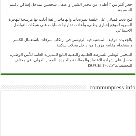
حجز أكثر من 7 أطنان من مخدر الشيرا واعتقال شخصين بمدخل إساكن بإقليم
الحسيمة
فتح بحث قضائي على خلفية تصريحات واتهامات زائفة أدلت بها مرشحة للهجرة
السرية لموقع إخباري وطني، وأعادت تداولها حسابات على شبكات التواصل
الاجتماعي
بالجديدة..توقيف المشتبه فيه الرئيسي في ارتكاب سرقات باستعمال الكسر
واستخدام مفاتيح مزورة من داخل محلات سكنية..
المختبر الوطني للشرطة العلمية والتقنية التابع للمديرية العامة للأمن الوطني،
يحصل على شهادة الاعتماد والمطابقة والجودة بالمعيار الدولي، في مختلف
التخصصات”ISO/CEI 17025
communpress.info