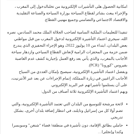
امكانية الحصول هلى التأشيرات الإلكترونية من تخلىالدخول إلى المغرب ،
والإجراء يبعث بشائر لقطاع السياحة بوزارة السياحة والصناعة التقليدية
والاقتصاد الاجتماعي والتضامني وجميع مهنيي القطاع.
تنفيذا للتعليمات الملكية السامية لصاحب الجلالة الملك محمد السادس، نصره
الله، سيجري اعتماد التأشيرة الإلكترونية لدخول المغرب من قبل مواطني
بعض البلدان، ابتداء من 10 يوليوز 2022، وهو الإجراء التحفيزي الذي يندرج
ضمن حزمة من المحفزات الرامية لإنعاش القطاع السياحي وازدهار سياحة
الأجانب بالمغرب، والذي يأتي بعد رفع العمل بإجبارية كشف عدم الغاصبة
بفيروس “كورونا” (PCR).
وبفضل اعتماد التأشيرة الإلكترونية، سيصبح بإمكان العددي من السياح
الأجانب الراغبين في زيارة المملكة، إتمام الإجراءات عن بعد عبر الأنترنيت،
على أن يستلموا تأشيراتهم عبر البريد الإلكتروني.
ويهم اعتماد التأشيرة الإلكترونية ثلاثة أصناف من الدول:
لائحة مرشحة للتوسيع من البلدان التي تعتمد التأشيرة الإلكترونية، والتي
تضم أولا كل من إسرائيل وتايلند، في انتظار إضافة بلدان أخرى، بشكل
تدريجي.
حاملي بطائق الإقامة، دون تأشيرة في منطقة/ فضاء “شنغن” وسويسرا
وكندا وإنجلترا…