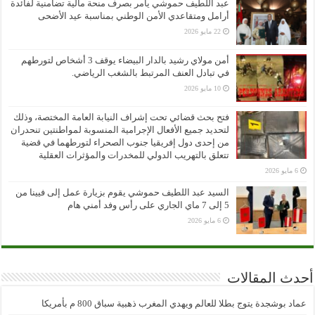
عبد اللطيف حموشي يأمر بصرف منحة مالية تضامنية لفائدة
أرامل ومتقاعدي الأمن الوطني بمناسبة عيد الأضحى
22 مايو 2026
أمن مولاي رشيد بالدار البيضاء يوقف 3 أشخاص لتورطهم
في تبادل العنف المرتبط بالشغب الرياضي.
10 مايو 2026
فتح بحث قضائي تحت إشراف النيابة العامة المختصة، وذلك
لتحديد جميع الأفعال الإجرامية المنسوبة لمواطنتين تنحدران
من إحدى دول إفريقيا جنوب الصحراء لتورطهما في قضية
تتعلق بالتهريب الدولي للمخدرات والمؤثرات العقلية
6 مايو 2026
السيد عبد اللطيف حموشي يقوم بزيارة عمل إلى فيينا من
5 إلى 7 ماي الجاري على رأس وفد أمني هام
6 مايو 2026
أحدث المقالات
عماد بوشجدة يتوج بطلا للعالم ويهدي المغرب ذهبية سباق 800 م بأمريكا