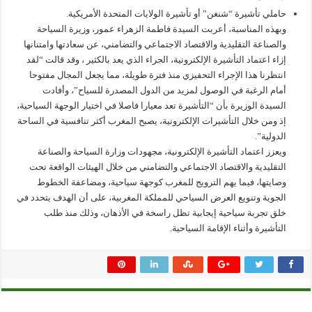
حاملي تأشيرة “شنغن” أو تأشيرة الولايات المتحدة الأمريكية.
وبهذه المناسبة، أعربت السيدة فاطمة الزهراء عمور، وزيرة السياحة
والصناعة التقليدية والاقتصاد الاجتماعي والتضامني، عن سعادتها وامتنانها
إزاء اعتماد التأشيرة الإلكترونية، الجراء الذي يعد بالكثير ، وقد قالت “لقد
انتظرنا هذا الإجراء التحفيزي منذ فترة طويلة، مما يجعل المجال مفتوحا
أمام الرغبة في الوصول لمزيد من الدول المصدرة للسياح”، وأفادت
السيدة الوزيرة بأن “التأشيرة تعد معيارا فاصلا في اختيار الوجهة السياحية،
إذ ومن خلال التأشيرات الإلكترونية، يصبح المغرب أكثر تنافسية في الساحة
الدولية”.
ويعزز اعتماد التأشيرة الإلكترونية، مجهودات وزارة السياحة والصناعة
التقليدية والاقتصاد الاجتماعي والتضامني من خلال الهيئات الواقعة تحت
وصايتها، فيما يهم الترويج للمغرب كوجهة سياحية، ومضاعفة الخطوط
الجوية وتنويع العرض السياحي للمملكة المغربية، على أن الهدف يتحدد في
خلق تجربة سياحية إيجابية تظل راسخة في الأذهان، وذلك منذ طلب
التأشيرة وأثناء الإقامة السياحية.