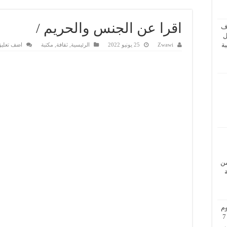
اقرا عن الجنس والحريم /
ف
ل
ة
Zwawi
25 يونيو 2022
الرئيسية
,
ثقافة
,
مكتبة
اضف تعلي
من
م
بزيارة عمل إلى فيينا من 5 إلى 7