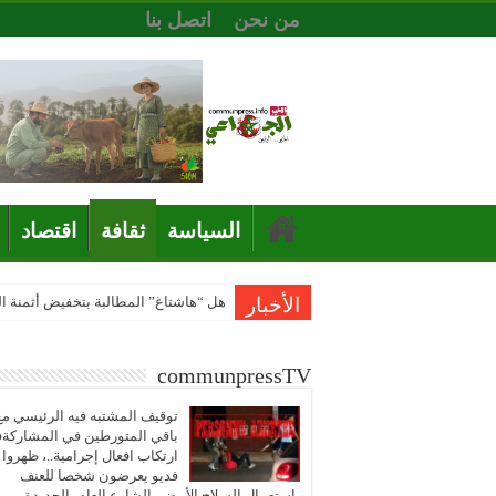
من نحن
اتصل بنا
السياسة
ثقافة
اقتصاد
الأخبار
هل “هاشتاغ” المطالبة بتخفيض أثمنة 
communpressTV
توقيف المشتبه فيه الرئيسي مع
باقي المتورطين في المشاركة
ارتكاب افعال إجرامية..، ظهروا
فديو يعرضون شخصا للعنف
باستعمال السلاح الأبيض بالشارع العام بالجديدة..