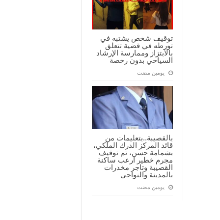
توقيف شخص يشتبه في
تورطه في قضية تتعلق
بالابتزاز وممارسة الإرشاد
السياحي بدون رخصة
‏يومين مضت
بالقصيبة..بتعليمات من
قائد المركز الدرك الملكي،
بشمامة حسن، تم توقيف
مجرم خطير ارعب ساكنة
القصيبة وتاجر مخدرات
بالمدينة والنواحي
‏يومين مضت