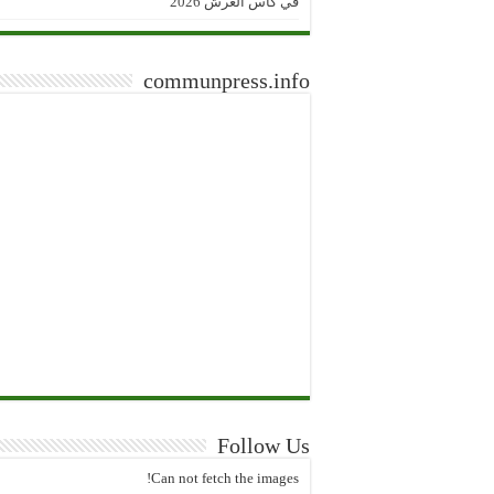
في كأس العرش 2026
communpress.info
Follow Us
Can not fetch the images!