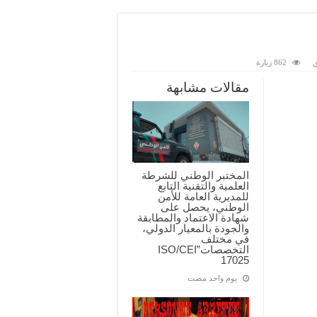
ق
862 زيارة
مقالات مشابهة
المختبر الوطني للشرطة
العلمية والتقنية التابع
للمديرية العامة للأمن
الوطني، يحصل على
شهادة الاعتماد والمطابقة
والجودة بالمعيار الدولي،
في مختلف
التخصصات”ISO/CEI
17025
‏يوم واحد مضت