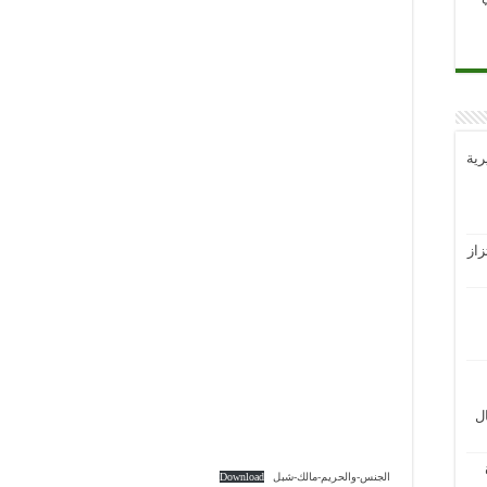
رية
از
ل
الجنس-والحريم-مالك-شبل
Download