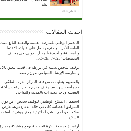
هام
6 مايو 2026
أحدث المقالات
المختبر الوطني للشرطة العلمية والتقنية التابع للمدي
العامة للأمن الوطني، يحصل على شهادة الاعتماد
والمطابقة والجودة بالمعيار الدولي، في مختلف
التخصصات”ISO/CEI 17025
توقيف شخص يشتبه في تورطه في قضية تتعلق بالابتز
وممارسة الإرشاد السياحي بدون رخصة
بالقصيبة..بتعليمات من قائد المركز الدرك الملكي،
بشمامة حسن، تم توقيف مجرم خطير ارعب ساكنة
القصيبة وتاجر مخدرات بالمدينة والنواحي
استعمال السلاح الوظيفي لتوقيف شخص ، من ذوي
السوابق القضائية كان في حالة اندفاع قوية، عرّض
سلامة موظفي الشرطة لتهديد جدي ووشيك باستعما
السلاح
أولمبيك خريبكة للكرة الحديدية يوقع مشاركة متميزة