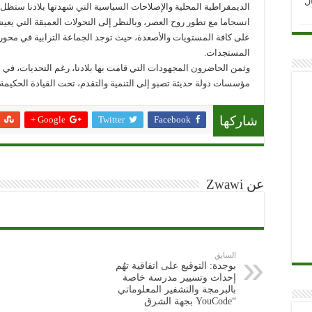
ل
الديمقراطية المحلية والإصلاحات السياسية التي شهدتها بلادنا ستظل 
انسجاما مع تطور روح العصر، وبالنظر إلى التحولات العميقة التي يعيش
على كافة المستويات والأصعدة، حيث توجد الجماعة الترابية في محور
المستجدات.
وثمن الحاضرون المجهودات التي قامت بها بلادنا، رغم التحديات، في الإي
مؤسسات دولة حديثة تصبو إلى التنمية والتقدم، تحت القيادة الحكيم
Google +
Twitter
Facebook
شاركها
عن Zwawi
السابق
بوجدة: التوقيع على اتفاقية تهُم
إحداث وتسيير مدرسة خاصة
بالبرمجة والتشفير المعلوماتي
“YouCode بجهة الشرق