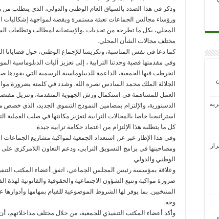
وذكر في هذا الصدد بالسياق العام الوطني والدولي، الذي يتطلب من 
ورؤساء مجالس الجماعات تعبئة مستمرة ويقضة لمواجهة إشكاليات الت
المحلي، بكل ما تطرحه من تحديات ،والإستجابة لمطالب وتطلعات الس
مختلف مجالات الشأن المحلي.
كما دعا في نفس المناسبة، وتكريسا للإجماع الوطني، حول قضايانا ال
وفي مقدمتها قضية وحدتنا الترابية ، إلى تعزيز آليات الدبلوماسية الموا
انخرطت فيها الجمعية، الداعمة للديبلوماسية الرسمية التي يقودها 
ن
الجلالة الملك محمد السادس نصره الله. وشدد في كلمته بضرورة موا
العمل للمساهمة في استكمال ورش الجهوية المتقدمة، وتنزيل مقتضيا
رية
الدستورية، والإلتزام بمضامين النموذج التنموي الجديد، الذي خصص م
استراتيجيا خاصا بالمجالات الترابية لتعزيز مكانتها في صلب العملية الت
كل ما يتطلبه هذا الإلتزام من اعتماد حكامة ترابية جيدة.
وفي هذا الإطار عبر عن استعداد الجمعية لمواكبة مشاريع الجماعات الت
از
ومصاحبتها في برامج التسويق الترابي، ودعم التعاون اللامركزي على
الوطني والدولي.
وعلاقة بمؤسسة رئيس المجلس الجماعي، اتفق أعضاء المكتب التنف
ضرورة مواكبة وتتبع الشؤون الاجتماعية والحقوقية والقانونية لهذة الف
المنتخبين. بما يوفر لها الشروط الموضوعية للقيام بمهامها وأدوارها
وجه.
وأكد أعضاء المكتب التنفيذي للجمعية، من خلال مختلف مداخلاتهم، أ