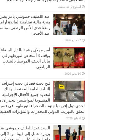
‏أسبوع واحد مضت
عبد اللطيف حموشي يأمر بصر
منحة مالية تضامنية لفائدة أرام
ومتقاعدي الأمن الوطني بمناسب
عيد الأضحى
22 مايو 2026
أمن مولاي رشيد بالدار البيضاء
يوقف 3 أشخاص لتورطهم في
تبادل العنف المرتبط بالشغب
الرياضي.
10 مايو 2026
فتح بحث قضائي تحت إشراف
النيابة العامة المختصة، وذلك
لتحديد جميع الأفعال الإجرامية
المنسوبة لمواطنتين تنحدران 
إحدى دول إفريقيا جنوب الصحراء لتورطهما في قضية
تتعلق بالتهريب الدولي للمخدرات والمؤثرات العقلية
6 مايو 2026
السيد عبد اللطيف حموشي يقو
ماي الجاري على رأس وفد أمني