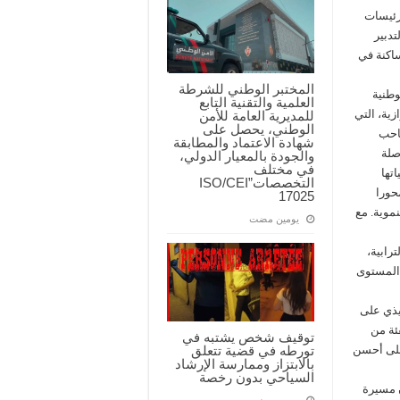
رئيسات
دبير
اكنة في
المختبر الوطني للشرطة
وطنية
العلمية والتقنية التابع
زية، التي
للمديرية العامة للأمن
الوطني، يحصل على
صاحب
شهادة الاعتماد والمطابقة
صلة
والجودة بالمعيار الدولي،
في مختلف
تها
التخصصات”ISO/CEI
حورا
17025
نموية. مع
‏يومين مضت
رابية،
 المستوى
يذي على
ئة من
توقيف شخص يشتبه في
 على أحسن
تورطه في قضية تتعلق
بالابتزاز وممارسة الإرشاد
السياحي بدون رخصة
ن مسيرة