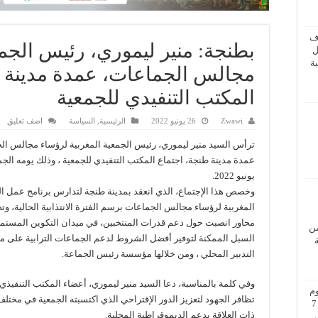
ف
بطنجة: منير ليموري، رئيس الجمع
ل
ة
مجالس الجماعات، عمدة مدينة ط
المكتب التنفيدي للجمعية
Zwawi
26 يونيو 2022
الرئيسية
,
السياسة
اضف تعليق
ترأس السيد منير ليموري، رئيس الجمعية المغربية لرؤساء مجالس ال
يونيو 2022.
وخصص هذا الإجتماع، الذي انعقد بمدينة طنجة لتدارس برنامج عمل ال
المغربية لرؤساء مجالس الجماعات برسم الفترة الانتذابية الحالية، و
محاور انصبت حول دعم قدرات المنتخبين، في ميدان التكوين المستم
من
السبل الممكنة لتوفير أفضل الشروط لدعم الجماعات الترابية على 
التدبير المحلي ، ومن خلالها مؤسسة رئيس الجماعة.
وفي كلمة بالمناسبة، دعا السيد منير ليموري، أعضاء المكتب التنفيذي،
م
تظافر الجهود لتعزيز الدور الإقتراحي الذي اكتسبته الجمعية في مختلف
بزيارة عمل إلى فيينا من 5 إلى 7
ذات العلاقة بدعم الديموقراطية المحلية.