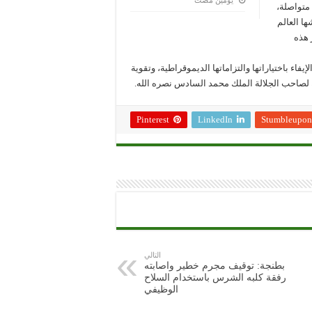
‏يومين مضت
متواصلة،
ها العالم
 هذه
فاء باختياراتها والتزاماتها الديموقراطية، وتقوية
ة لصاحب الجلالة الملك محمد السادس نصره الله.
Pinterest
LinkedIn
Stumbleupon
التالي
بطنجة: توقيف مجرم خطير واصابته
رفقة كلبه الشرس باستخدام السلاح
الوظيفي