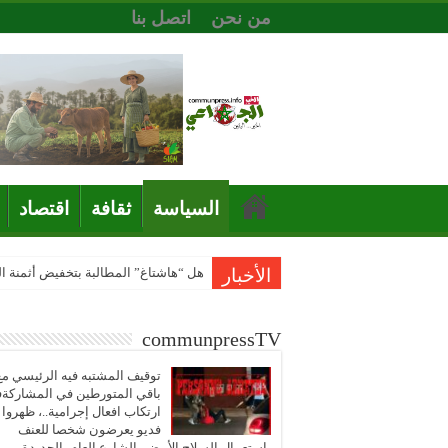
من نحن
اتصل بنا
السياسة
ثقافة
اقتصاد
الأخبار
هل “هاشتاغ” المطالبة بتخفيض أثمنة 
communpressTV
توقيف المشتبه فيه الرئيسي مع
باقي المتورطين في المشاركة
ارتكاب افعال إجرامية..، ظهروا
فديو يعرضون شخصا للعنف
باستعمال السلاح الأبيض بالشارع العام بالجديدة..