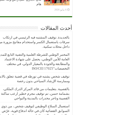
هام
6 مايو 2026
أحدث المقالات
بالجديدة..توقيف المشتبه فيه الرئيسي في ارتكاب
سرقات باستعمال الكسر واستخدام مفاتيح مزورة م
داخل محلات سكنية..
المختبر الوطني للشرطة العلمية والتقنية التابع للمدي
العامة للأمن الوطني، يحصل على شهادة الاعتماد
والمطابقة والجودة بالمعيار الدولي، في مختلف
التخصصات”ISO/CEI 17025
توقيف شخص يشتبه في تورطه في قضية تتعلق بالابتز
وممارسة الإرشاد السياحي بدون رخصة
بالقصيبة..بتعليمات من قائد المركز الدرك الملكي،
بشمامة حسن، تم توقيف مجرم خطير ارعب ساكنة
القصيبة وتاجر مخدرات بالمدينة والنواحي
استعمال السلاح الوظيفي لتوقيف شخص ، من ذوي
السوابق القضائية كان في حالة اندفاع قوية، عرّض