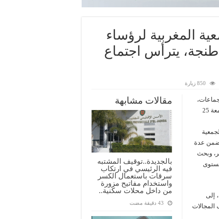
ية المغربية لرؤساء
نجة، يترأس اجتماع
850 زيارة
مقالات مشابهة
جماعات،
عمدة مدينة طنجة، اجتماع المكتب التنفيدي للجمعية ، وذلك يومه الجمعة 25
جمعية
تضمن عدة
ر، وبحث
بالجديدة..توقيف المشتبه
مستوى
فيه الرئيسي في ارتكاب
سرقات باستعمال الكسر
واستخدام مفاتيح مزورة
من داخل محلات سكنية..
 إلى
 المجالات