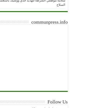
سلامة موظفي الشرطة لتهديد جدي ووشيك باستعما
السلاح
communpress.info
Follow Us