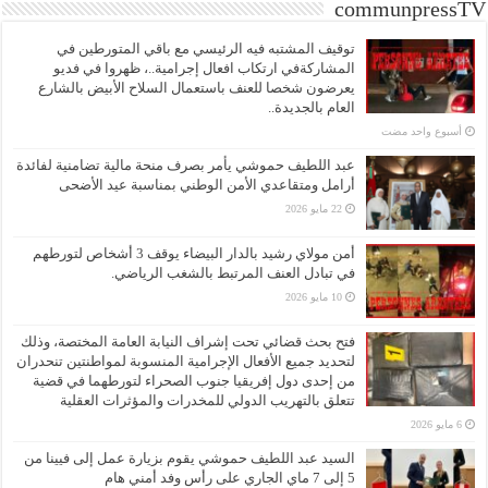
communpressTV
توقيف المشتبه فيه الرئيسي مع باقي المتورطين في
المشاركةفي ارتكاب افعال إجرامية..، ظهروا في فديو
يعرضون شخصا للعنف باستعمال السلاح الأبيض بالشارع
العام بالجديدة..
‏أسبوع واحد مضت
عبد اللطيف حموشي يأمر بصرف منحة مالية تضامنية لفائدة
أرامل ومتقاعدي الأمن الوطني بمناسبة عيد الأضحى
22 مايو 2026
أمن مولاي رشيد بالدار البيضاء يوقف 3 أشخاص لتورطهم
في تبادل العنف المرتبط بالشغب الرياضي.
10 مايو 2026
فتح بحث قضائي تحت إشراف النيابة العامة المختصة، وذلك
لتحديد جميع الأفعال الإجرامية المنسوبة لمواطنتين تنحدران
من إحدى دول إفريقيا جنوب الصحراء لتورطهما في قضية
تتعلق بالتهريب الدولي للمخدرات والمؤثرات العقلية
6 مايو 2026
السيد عبد اللطيف حموشي يقوم بزيارة عمل إلى فيينا من
5 إلى 7 ماي الجاري على رأس وفد أمني هام