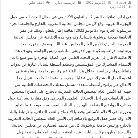
Zwawi
28 يونيو 2022
الرئيسية
,
دولي
اضف تعليق
1,091 زيارة
في إطار اتفاقيات الشراكة والتعاون الأكاديمي في مجال البحث العلمي حول
الهجرة المغربية، وقع كل من مجلس الجالية المغربية بالخارج والجامعة الحرة
ببرشلونة الحرة يوم 23 يونيو 2022 اتفاقية إطار للتعاون وذلك في مقر
الجامعة بمدينة برشلونة بإسبانيا. وقد وقع هذه الاتفاقية عن مجلس الجالية
المغربية بالخارج، الأمين العام للمجلس، عبد الله بوصوف، وعن جامعة
برشلونة، فرانسيسكو خابيير لافوينتي سانشو، رئيس الجامعة. وتهدف هذه
الاتفاقية الإطار إلى تعزيز البحث العلمي حول قضايا الهجرة والمواضيع ذات
الاهتمام المشترك بين المؤسستين وتنظيم أنشطة للتبادل عبارة عن ندوات
ولقاءات وايام دراسية. وخلال هذا اللقاء عبر رئريس جامعة برشلونة على
اهمية العمل المشترك حول قضايا الهجرة، واستعداد الجامعة لتنزيل هذا
الاتفاق عبر برامج وأنشطة متعددة تشمل مختلف التخصصات العلمية. من
جهته أكد الأمين العام لمجلس الجالية المغربية بالخارج على انفتاح المجلس
على الجامعات من أجل الاشتغال العلمي والمعرفي وفق مقاربة تشاركية حول
مختلف المواضيع المتعلقة بالهجرة وبالجالية المغربية، خصوصا فيما يتعلق
بصورتها في الاعلام الاسباني وقضايا الاندماج والتعدد الثقافي، والارتباط بالبلد
الأم. وقد حضر حفل التوقيع بالإضافة إلى الأمين العام لمجلس الجالية المغربية
بالخارج ورئيس جامعة برشلونة، كل من محمد الصيباري عن مجلس الجالية،
والسيدة أمبارو ويرتاس بايلين، عن جامعة برشلونة المكلفان بتتبع تنزيل