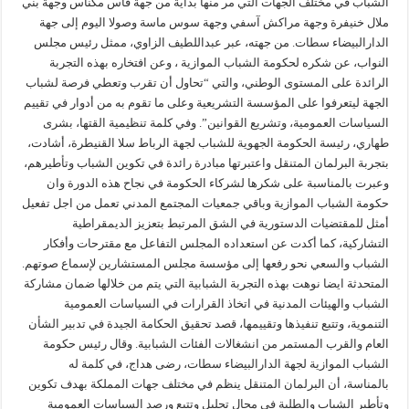
الشباب في مختلف الجهات التي مر منها بداية من جهة فاس مكناس وجهة بني
ملال خنيفرة وجهة مراكش آسفي وجهة سوس ماسة وصولا اليوم إلى جهة
الدارالبيضاء سطات. من جهته، عبر عبداللطيف الزاوي، ممثل رئيس مجلس
النواب، عن شكره لحكومة الشباب الموازية ، وعن افتخاره بهذه التجربة
الرائدة على المستوى الوطني، والتي “تحاول أن تقرب وتعطي فرصة لشباب
الجهة ليتعرفوا على المؤسسة التشريعية وعلى ما تقوم به من أدوار في تقييم
السياسات العمومية، وتشريع القوانين”. وفي كلمة تنظيمية القتها، بشرى
طهاري، رئيسة الحكومة الجهوية للشباب لجهة الرباط سلا القنيطرة، أشادت،
بتجربة البرلمان المتنقل واعتبرتها مبادرة رائدة في تكوين الشباب وتأطيرهم،
وعبرت بالمناسبة على شكرها لشركاء الحكومة في نجاح هذه الدورة وان
حكومة الشباب الموازية وباقي جمعيات المجتمع المدني تعمل من اجل تفعيل
أمثل للمقتضيات الدستورية في الشق المرتبط بتعزيز الديمقراطية
التشاركية، كما أكدت عن استعداده المجلس التفاعل مع مقترحات وأفكار
الشباب والسعي نحو رفعها إلى مؤسسة مجلس المستشارين لإسماع صوتهم.
المتحدثة ايضا نوهت بهذه التجربة الشبابية التي يتم من خلالها ضمان مشاركة
الشباب والهيئات المدنية في اتخاذ القرارات في السياسات العمومية
التنموية، وتتبع تنفيذها وتقييمها، قصد تحقيق الحكامة الجيدة في تدبير الشأن
العام والقرب المستمر من انشغالات الفئات الشبابية. وقال رئيس حكومة
الشباب الموازية لجهة الدارالبيضاء سطات، رضى هداج، في كلمة له
بالمناسة، أن البرلمان المتنقل ينظم في مختلف جهات المملكة بهدف تكوين
وتأطير الشباب والطلبة في مجال تحليل وتتبع ورصد السياسات العمومية