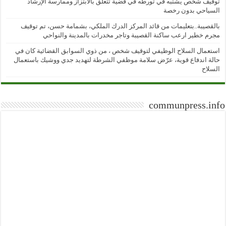
توقيف شخص يشتبه في تورطه في قضية تتعلق بالابتزاز وممارسة الإرشاد
السياحي بدون رخصة
بالقصيبة..بتعليمات من قائد المركز الدرك الملكي، بشمامة حسن، تم توقيف
مجرم خطير ارعب ساكنة القصيبة وتاجر مخدرات بالمدينة والنواحي
استعمال السلاح الوظيفي لتوقيف شخص ، من ذوي السوابق القضائية كان في
حالة اندفاع قوية، عرّض سلامة موظفي الشرطة لتهديد جدي ووشيك باستعمال
السلاح
communpress.info