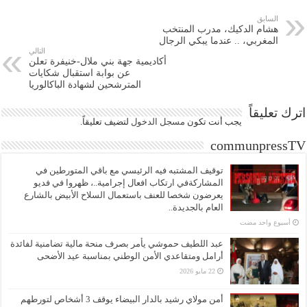
السابق
هشام الدكيك، مدرب المنتخب
المغربي، .. عندما يبكي الرجال
التالي
أكاديمية جهة بني ملال-خنيفرة تعلن
عن بوابة استقبال شكايات
المترشحين لشهادة الباكالوريا
اترك تعليقاً
يجب أنت تكون
مسجل الدخول
لتضيف تعليقاً.
communpressTV
توقيف المشتبه فيه الرئيسي مع باقي المتورطين في
المشاركةفي ارتكاب افعال إجرامية..، ظهروا في فديو
يعرضون شخصا للعنف باستعمال السلاح الأبيض بالشارع
العام بالجديدة..
‏أسبوع واحد مضت
عبد اللطيف حموشي يأمر بصرف منحة مالية تضامنية لفائدة
أرامل ومتقاعدي الأمن الوطني بمناسبة عيد الأضحى
22 مايو 2026
أمن مولاي رشيد بالدار البيضاء يوقف 3 أشخاص لتورطهم