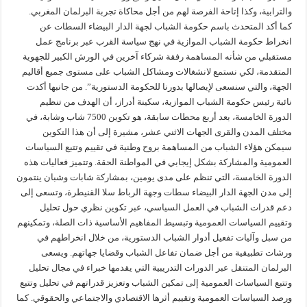
والترابية، وكذا إتاحة الفرصة لهم من أجل محاكاة تجربة البرلمان المغربي.
كما أكد المتحدث باسم حكومة الشباب لجهة الدار البيضاء السطات عن
انخراط حكومة الشباب الموازية في نهج سياسة القرب عبر برنامج عمل
مستقبلي من شأنه المساهمة رفقة شركاء آخرين في الورش الكبير للجهوية
المتقدمة، لكي نستمع لانشغالات ومشاكل الشباب على مستوى جميع أقاليم
الجهة، والتي سنسعى لإيصالها بدورنا للحكومة الدستورية”. من جانبها أكدت
نائبة رئيس حكومة الشباب الموازية، سكينة أدراز، أن الهدف من تنظيم
الدورة الخامسة، بعد أربع محطات سابقة، هو تكوين 7500 شاب وشابة، في
مختلف المدن والقرى الجهات الاثني عشر، مشيرة إلى أن هذا التكوين
سيمكن هؤلاء الشباب من المساهمة بروح وطنية في تقييم وتتبع السياسات
العمومية والمشاركة بشكل إيجابي في المواطنة الحقة. وتتميز فعاليات هذه
الدورة الخامسة، التي تنظم على مدى يومين، بمشاركة شابات وشبان ينتمون
إلى مدن الجهة الدار البيضاء سطات وجهة الرباط سلا القنيطرة، وتسعى إلى
دعم قدرات الشباب في العمل السياسي، عبر تكوين نظري حول تحليل
وتقييم السياسات العمومية وتبسيط المفاهيم الأساسية ذات الصلة، وتمكينهم
من سبل وآليات تفعيل أدوار الشباب الدستورية، من خلال انخراطهم في
ورشات تطبيقية من أجل ضمان تفاعل الشباب وقضايا جهاتهم. ويسعى
البرلمان المتنقل عبر الدورات التدريبية التي يقدمها خبراء في مجال تحليل
وتتبع السياسات العمومية إلى تمكين الشباب وتعزيز قدراتهم في تحليل وتتبع
ورصد السياسات العمومية وتقييم أثرها الاقتصادي والاجتماعي والحقوقي. كما