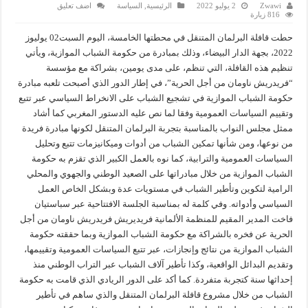
Zwawi
2 يوليو 2022
الرئيسية
,
السياسة
اضف تعليق
816 زيارة
حطت قافلة البرلمان المتنقل في محطتها الخامسة، اليوم السبت02 يوليوز
2022، بجهة الدار البيضاء، وذلك بمبادرة من حكومة الشباب الموازية، ويأتي
تنظيم هذه القافلة، التي تنظم، على مدى يومين، بشراكة مع مؤسسة
“فريدريش ناومان من أجل الحرية”، في إطار الدور الذي أصبحت تلعبه مبادرة
حكومة الشباب الموازية في تشجيع الشباب على الانخراط السياسي عبر تتبع
وتقييم السياسات العمومية وفقا لما نص عليه الدستور المغربي كما أشاد
ممثل مجلس النواب بالمناسبة بتجربة البرلمان المتنقل لكونها مبادرة فريدة
من نوعها، ومن شأنها تمكين الشباب من أدوات وميكانيزمات تتبع وتحليل
السياسات العمومية والترابية، كما نوه بالعمل الكبير الذي تقزم به حكومة
الشباب الموازية من خلال مبادراتها على الصعيد الوطني والجهوي والمحلي
الرامية لتكوين وتأطير الشباب في مستويات عدة وبشكل الخاص العمل
السياسي وأدواته. وفي كلمة له بمناسبة الجلسة الافتتاحية عبر سباستيان
فاخت المدير المقيم للمنظمة الألمانية فريديريش فريدريش ناومان من أجل
الحرية عن فخره بالشراكة مع حكومة الشباب الموازية وبما حققته حكومة
الشباب الموازية من نتائج وإنجازات، عبر تتبع السياسات العمومية وتقييمها،
وتقديم البدائل الواقعية، وكذا تأطير آلاف الشباب عبر التراب الوطني منذ
إحداثها سنة كتجربة متفردة. كما أكد على الدور الريادي الذي قامت به حكومة
الشباب من خلال مشروع قافلة البرلمان المتنقل والذي ساهم في تأطير