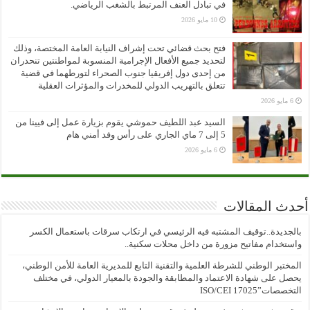
في تبادل العنف المرتبط بالشغب الرياضي.
10 مايو 2026
فتح بحث قضائي تحت إشراف النيابة العامة المختصة، وذلك
لتحديد جميع الأفعال الإجرامية المنسوبة لمواطنتين تنحدران
من إحدى دول إفريقيا جنوب الصحراء لتورطهما في قضية
تتعلق بالتهريب الدولي للمخدرات والمؤثرات العقلية
6 مايو 2026
السيد عبد اللطيف حموشي يقوم بزيارة عمل إلى فيينا من
5 إلى 7 ماي الجاري على رأس وفد أمني هام
6 مايو 2026
أحدث المقالات
بالجديدة..توقيف المشتبه فيه الرئيسي في ارتكاب سرقات باستعمال الكسر
واستخدام مفاتيح مزورة من داخل محلات سكنية..
المختبر الوطني للشرطة العلمية والتقنية التابع للمديرية العامة للأمن الوطني،
يحصل على شهادة الاعتماد والمطابقة والجودة بالمعيار الدولي، في مختلف
التخصصات”ISO/CEI 17025