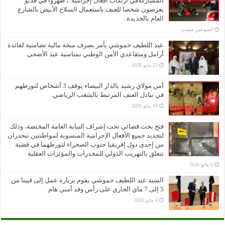
المشاركةفي ارتكاب افعال إجرامية..، ظهروا في فديو
يعرضون شخصا للعنف باستعمال السلاح الأبيض بالشارع
العام بالجديدة..
‏أسبوعين مضت
عبد اللطيف حموشي يأمر بصرف منحة مالية تضامنية لفائدة
أرامل ومتقاعدي الأمن الوطني بمناسبة عيد الأضحى
22 مايو 2026
أمن مولاي رشيد بالدار البيضاء يوقف 3 أشخاص لتورطهم
في تبادل العنف المرتبط بالشغب الرياضي.
10 مايو 2026
فتح بحث قضائي تحت إشراف النيابة العامة المختصة، وذلك
لتحديد جميع الأفعال الإجرامية المنسوبة لمواطنتين تنحدران
من إحدى دول إفريقيا جنوب الصحراء لتورطهما في قضية
تتعلق بالتهريب الدولي للمخدرات والمؤثرات العقلية
6 مايو 2026
السيد عبد اللطيف حموشي يقوم بزيارة عمل إلى فيينا من
5 إلى 7 ماي الجاري على رأس وفد أمني هام
6 مايو 2026