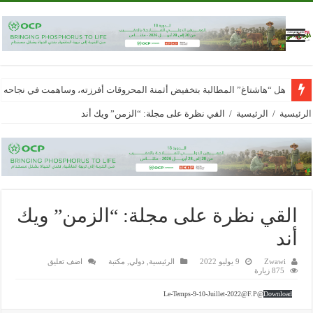
هل “هاشتاغ” المطالبة بتخفيض أثمنة المحروقات أفرزته، وساهمت في نجاحه
الرئيسية
/
الرئيسية
/
القي نظرة على مجلة: “الزمن” ويك أند
القي نظرة على مجلة: “الزمن” ويك
أند
Zwawi
9 يوليو 2022
الرئيسية
,
دولي
,
مكتبة
اضف تعليق
875 زيارة
Le-Temps-9-10-Juillet-2022@F.P@
Download