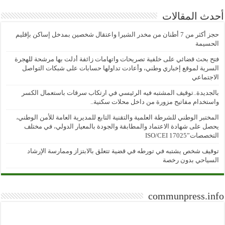
أحدث المقالات
حجز أكثر من 7 أطنان من مخدر الشيرا واعتقال شخصين بمدخل إساكن بإقليم
الحسيمة
فتح بحث قضائي على خلفية تصريحات واتهامات زائفة أدلت بها مرشحة للهجرة
السرية لموقع إخباري وطني، وأعادت تداولها حسابات على شبكات التواصل
الاجتماعي
بالجديدة..توقيف المشتبه فيه الرئيسي في ارتكاب سرقات باستعمال الكسر
واستخدام مفاتيح مزورة من داخل محلات سكنية..
المختبر الوطني للشرطة العلمية والتقنية التابع للمديرية العامة للأمن الوطني،
يحصل على شهادة الاعتماد والمطابقة والجودة بالمعيار الدولي، في مختلف
التخصصات”ISO/CEI 17025
توقيف شخص يشتبه في تورطه في قضية تتعلق بالابتزاز وممارسة الإرشاد
السياحي بدون رخصة
communpress.info