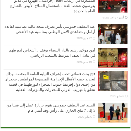
المشاركةفي ارتكاب افعال إجرامية..، ظهروا في فديو
يعرضون شخصا للعنف باستعمال السلاح الأبيض بالشارع
العام بالجديدة..
‏أسبوع واحد مضت
عبد اللطيف حموشي يأمر بصرف منحة مالية تضامنية لفائدة
أرامل ومتقاعدي الأمن الوطني بمناسبة عيد الأضحى
22 مايو 2026
أمن مولاي رشيد بالدار البيضاء يوقف 3 أشخاص لتورطهم
في تبادل العنف المرتبط بالشغب الرياضي.
10 مايو 2026
فتح بحث قضائي تحت إشراف النيابة العامة المختصة، وذلك
لتحديد جميع الأفعال الإجرامية المنسوبة لمواطنتين تنحدران
من إحدى دول إفريقيا جنوب الصحراء لتورطهما في قضية
تتعلق بالتهريب الدولي للمخدرات والمؤثرات العقلية
6 مايو 2026
السيد عبد اللطيف حموشي يقوم بزيارة عمل إلى فيينا من
5 إلى 7 ماي الجاري على رأس وفد أمني هام
6 مايو 2026