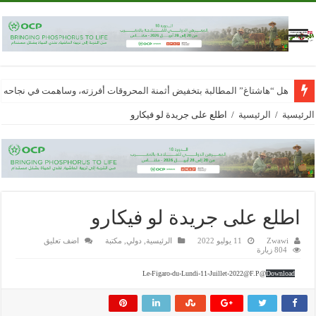
هل “هاشتاغ” المطالبة بتخفيض أثمنة المحروقات أفرزته، وساهمت في نجاحه
الرئيسية
/
الرئيسية
/
اطلع على جريدة لو فيكارو
اطلع على جريدة لو فيكارو
Zwawi
11 يوليو 2022
الرئيسية
,
دولي
,
مكتبة
اضف تعليق
804 زيارة
Le-Figaro-du-Lundi-11-Juillet-2022@F.P@
Download