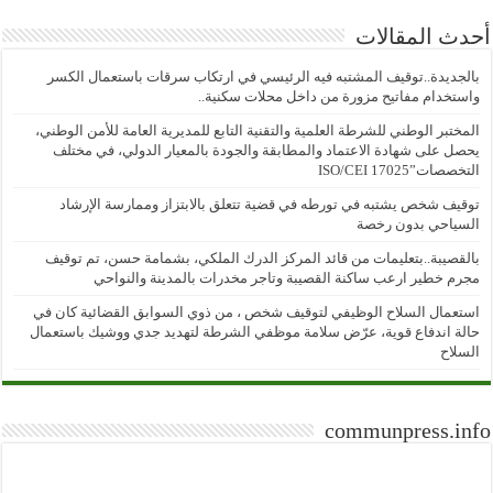
أحدث المقالات
بالجديدة..توقيف المشتبه فيه الرئيسي في ارتكاب سرقات باستعمال الكسر
واستخدام مفاتيح مزورة من داخل محلات سكنية..
المختبر الوطني للشرطة العلمية والتقنية التابع للمديرية العامة للأمن الوطني،
يحصل على شهادة الاعتماد والمطابقة والجودة بالمعيار الدولي، في مختلف
التخصصات”ISO/CEI 17025
توقيف شخص يشتبه في تورطه في قضية تتعلق بالابتزاز وممارسة الإرشاد
السياحي بدون رخصة
بالقصيبة..بتعليمات من قائد المركز الدرك الملكي، بشمامة حسن، تم توقيف
مجرم خطير ارعب ساكنة القصيبة وتاجر مخدرات بالمدينة والنواحي
استعمال السلاح الوظيفي لتوقيف شخص ، من ذوي السوابق القضائية كان في
حالة اندفاع قوية، عرّض سلامة موظفي الشرطة لتهديد جدي ووشيك باستعمال
السلاح
communpress.info