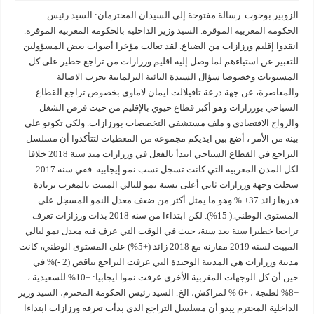
الزوبير بوحوت. رسالة مفتوحة إلى السيدان المحترمان: السيد رئيس
الحكومة المغربية الموقرة. السيد وزير الداخلية بالحكومة المغربية الموقرة.
انقدوا إقليم ورزازات من الضياع. لقد تعالت مؤخرا أصوات بعض المسؤولين
للتعبير عن استياءهم لما وصل إليه اقليم ورزازات من تراجع خطير على كل
المستويات وخصوصا سؤال السيدة النائبة البرلمانية بحزب الاصالة
والمعاصرة، عن جهة درعة تافيلالت ايمان لاماوي بخصوص تراجع القطاع
السياحي بورزازات وهو أكبر قطاع حيوي بالإقليم من حيت فرص الشغل
والرواج الاقتصادي و ملف مستشفى التخصصات بورزازات. ولكي تكونو على
بينة من الأمر ، أضع بين ايديكم مجموعة من المعطيات لتتأكدوا أن مسلسل
التراجع في القطاع السياحي ابتدأ بالفعل في ورزازات مند سنة 2018 خلافا
لكل المدن المغربية التي كانت تسجل نسب نمو إيجابية. ففي سنة 2017
سجلت وجهة ورزازات ثاني أعلى نسبة نمو لليالي المبيت بالمغرب بزيادة
قدرها زائد 37+ % وهو ما يمثل أكثر من ضعف معدل النمو المسجل على
المستوى الوطني.( 15%). لكن ابتداءا من سنة 2018 بدات ورزازات تعرف
تراجعا خطيرا سنة بعد سنة، حيث في الوقت التي عرف فيه معدل نمو ليالي
المبيت لسنة 2019 مقارنة مع 2018 زائد (+5%) على المستوى الوطني، كانت
مدينة ورزازات هي المدينة الوحيدة التي عرفت التراجع بناقص (2 -)% في
حين أن كل الوجهات المغربية الأخرى عرفت نموا ايجابيا: +10% للسعيدية ،
+8% لطنجة ، +6 % لمراكش، الخ. السيد رئيس الحكومة المحترم، السيد وزير
الداخلية المحترم يبدو أن مسلسل التراجع الدي بدأت تعرفه ورزازات ابتداءا