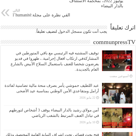
يوليوز 2022، بمحكمة الاستئناف
بالدار البيضاء
التالي
القي نظرة على مجلة:l’humanité
اترك تعليقاً
يجب أنت تكون
مسجل الدخول
لتضيف تعليقاً.
communpressTV
توقيف المشتبه فيه الرئيسي مع باقي المتورطين في
المشاركةفي ارتكاب افعال إجرامية..، ظهروا في فديو
يعرضون شخصا للعنف باستعمال السلاح الأبيض بالشارع
العام بالجديدة..
‏أسبوعين مضت
عبد اللطيف حموشي يأمر بصرف منحة مالية تضامنية لفائدة
أرامل ومتقاعدي الأمن الوطني بمناسبة عيد الأضحى
22 مايو 2026
أمن مولاي رشيد بالدار البيضاء يوقف 3 أشخاص لتورطهم
في تبادل العنف المرتبط بالشغب الرياضي.
10 مايو 2026
فتح بحث قضائي تحت إشراف النيابة العامة المختصة، وذلك