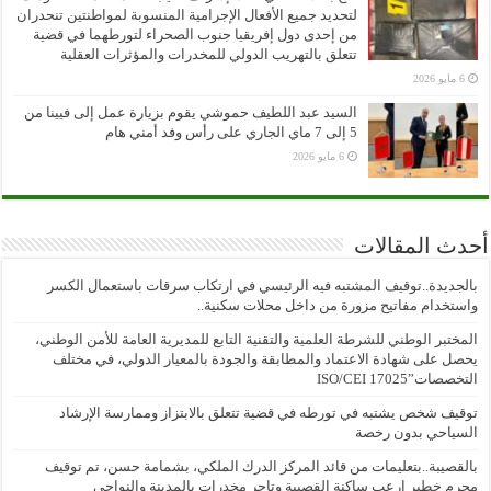
لتحديد جميع الأفعال الإجرامية المنسوبة لمواطنتين تنحدران
من إحدى دول إفريقيا جنوب الصحراء لتورطهما في قضية
تتعلق بالتهريب الدولي للمخدرات والمؤثرات العقلية
6 مايو 2026
السيد عبد اللطيف حموشي يقوم بزيارة عمل إلى فيينا من
5 إلى 7 ماي الجاري على رأس وفد أمني هام
6 مايو 2026
أحدث المقالات
بالجديدة..توقيف المشتبه فيه الرئيسي في ارتكاب سرقات باستعمال الكسر
واستخدام مفاتيح مزورة من داخل محلات سكنية..
المختبر الوطني للشرطة العلمية والتقنية التابع للمديرية العامة للأمن الوطني،
يحصل على شهادة الاعتماد والمطابقة والجودة بالمعيار الدولي، في مختلف
التخصصات”ISO/CEI 17025
توقيف شخص يشتبه في تورطه في قضية تتعلق بالابتزاز وممارسة الإرشاد
السياحي بدون رخصة
بالقصيبة..بتعليمات من قائد المركز الدرك الملكي، بشمامة حسن، تم توقيف
مجرم خطير ارعب ساكنة القصيبة وتاجر مخدرات بالمدينة والنواحي