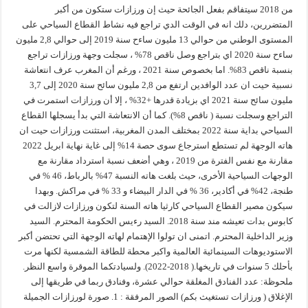
من 2018 سيتفاقم بفعل الجائحة حيث إن ورزازات ستكون من أكبر
المتضررين، دلك انه في الوقت الدي تراجع فيه نشاط القطاع السياحي على
المستوى الوطني من حوالي 13 مليون ساءح سنة 2019 إلى حوالي 2,8 مليون
ساءح سنة 2020 اي بتراجع وصل ناقص 78% ، سجلت وجهة ورزازات تراجع
بنسبة ناقص 83%. اما بخصوص سنة 2021 ، ورغم أن المغرب عرف انتعاشة
نسبية حيت ان عدد الوافدين ارتفع من 2,8 مليون سائح سنة 2020 إلى 3,7
مليون سائح سنة 2021 اي بزيادة قدرها +32% ، إلا أن ورزازات استمرت في
التراجع وسجلت نسبة ( ناقص 8%). كما أن الانتعاشة التي بدأ يسجلها القطاع
السياحي بداية سنة 2022 بمختلف المدن المغربية، استثنت ورزازات حيت ان
هاته الوجهة لم تستطع استرجاع سوى حصة 14% إلى غاية نهاية ابريل 2022
مقارنة مع نفس الفترة من 2019 ، وهي أضعف نسبة استرداد مقارنة مع
الوجهات السياحية الأخرى، حيث بلغت هاته النسبة 47% بالرباط، 46 % في
طنجة، 42% في أكادير، 36 % في الدار البيضاء و 33 % في مراكش. وبهدا
سيكون مصير القطاع السياحي كارثيا هاته السنة لتكون ورزازات لازالت في
كابوس بدات تعيشه مند سنة 2018. السيد رءيس الحكومة المحترم. السيد
وزير الداخلية المحترم. اتمنى ان تولوا الإهتمام لهاته الوجهة التي تحتضن أكبر
الاستوديوهات السينمائية العالمية واكبر محطة للطاقة الشمسية لكنها مرت
بأحلك 5 سنوات في تاريخها.( 2018-2022). ولسيادتكما الموقرة واسع النظر.
ملحوظة: عدد الفنادق المغلقة حوالي عشرة، وفنادق ربما في طريقها إلى
الإغلاق ( ورزازات تستغيث بكم) الصور المرفقة : 1. صورة لورزازات الجميلة