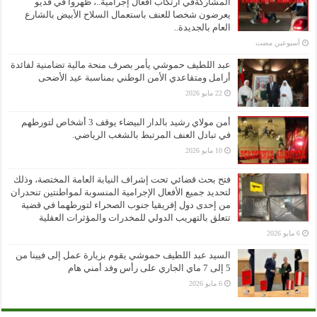
المشاركةفي ارتكاب افعال إجرامية..، ظهروا في فديو
يعرضون شخصا للعنف باستعمال السلاح الأبيض بالشارع
العام بالجديدة..
‏أسبوعين مضت
عبد اللطيف حموشي يأمر بصرف منحة مالية تضامنية لفائدة
أرامل ومتقاعدي الأمن الوطني بمناسبة عيد الأضحى
22 مايو 2026
أمن مولاي رشيد بالدار البيضاء يوقف 3 أشخاص لتورطهم
في تبادل العنف المرتبط بالشغب الرياضي.
10 مايو 2026
فتح بحث قضائي تحت إشراف النيابة العامة المختصة، وذلك
لتحديد جميع الأفعال الإجرامية المنسوبة لمواطنتين تنحدران
من إحدى دول إفريقيا جنوب الصحراء لتورطهما في قضية
تتعلق بالتهريب الدولي للمخدرات والمؤثرات العقلية
6 مايو 2026
السيد عبد اللطيف حموشي يقوم بزيارة عمل إلى فيينا من
5 إلى 7 ماي الجاري على رأس وفد أمني هام
6 مايو 2026