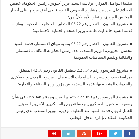
بتقنية التواصل المرئي، برئاسة السيد عزيز أخنوش، رئيس الحكومة، خصص
للاطلاع على عدد من مشاريع النصوص القانونية، في أفق عرضها على أنظار
المجلس الوزاري، ويتعلق الأمر بكلٍّ من:
● مشروع القانون – الإطار رقم 06.22 المتعلق بالمنظومة الصحية الوطنية،
قدمه السيد خالد ايت طالب، وزير الصحة والحماية الاجتماعية؛
● مشروع القانون – الإطار رقم 03.22 بمثابة ميثاق الاستثمار، قدمه السيد
محسن الجزولي، الوزير المنتدب لدى رئيس الحكومة المكلف بالاستثمار
والتقائية وتقييم السياسات العمومية؛
● مشروع المرسوم رقم 2.21.346 بتطبيق القانون رقم 42.18 المتعلق
بمراقبة تصدير واستيراد السلع ذات الاستعمال المزدوج، المدني والعسكري،
والخدمات المتصلة بها، قدمه السيد رياض مزور، وزير الصناعة والتجارة؛
● مشروع المرسوم رقم 2.22.169 بتتميم المرسوم رقم 2.65.046 في شأن
وضعية الملحقين العسكريين ومساعديهم والعسكريين الآخرين المعينين
للعمل لديهم، قدمه السيد عبد اللطيف لوديي، الوزير المنتدب لدى رئيس
الحكومة المكلف بإدارة الدفاع الوطني.