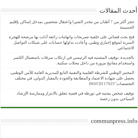
أحدث المقالات
حجز أكثر من 7 أطنان من مخدر الشيرا واعتقال شخصين بمدخل إساكن بإقليم
الحسيمة
فتح بحث قضائي على خلفية تصريحات واتهامات زائفة أدلت بها مرشحة للهجرة
السرية لموقع إخباري وطني، وأعادت تداولها حسابات على شبكات التواصل
الاجتماعي
بالجديدة..توقيف المشتبه فيه الرئيسي في ارتكاب سرقات باستعمال الكسر
واستخدام مفاتيح مزورة من داخل محلات سكنية..
المختبر الوطني للشرطة العلمية والتقنية التابع للمديرية العامة للأمن الوطني،
يحصل على شهادة الاعتماد والمطابقة والجودة بالمعيار الدولي، في مختلف
التخصصات”ISO/CEI 17025
توقيف شخص يشتبه في تورطه في قضية تتعلق بالابتزاز وممارسة الإرشاد
السياحي بدون رخصة
communpress.info