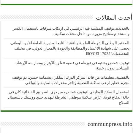
أحدث المقالات
بالجديدة..توقيف المشتبه فيه الرئيسي في ارتكاب سرقات باستعمال الكسر
واستخدام مفاتيح مزورة من داخل محلات سكنية..
المختبر الوطني للشرطة العلمية والتقنية التابع للمديرية العامة للأمن الوطني،
يحصل على شهادة الاعتماد والمطابقة والجودة بالمعيار الدولي، في مختلف
التخصصات”ISO/CEI 17025
توقيف شخص يشتبه في تورطه في قضية تتعلق بالابتزاز وممارسة الإرشاد
السياحي بدون رخصة
بالقصيبة..بتعليمات من قائد المركز الدرك الملكي، بشمامة حسن، تم توقيف
مجرم خطير ارعب ساكنة القصيبة وتاجر مخدرات بالمدينة والنواحي
استعمال السلاح الوظيفي لتوقيف شخص ، من ذوي السوابق القضائية كان في
حالة اندفاع قوية، عرّض سلامة موظفي الشرطة لتهديد جدي ووشيك باستعمال
السلاح
communpress.info