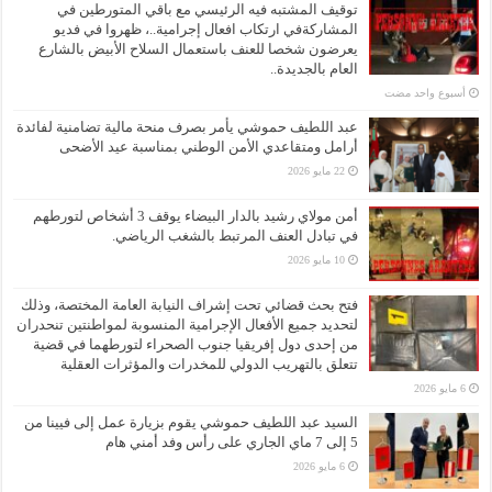
توقيف المشتبه فيه الرئيسي مع باقي المتورطين في
المشاركةفي ارتكاب افعال إجرامية..، ظهروا في فديو
يعرضون شخصا للعنف باستعمال السلاح الأبيض بالشارع
العام بالجديدة..
‏أسبوع واحد مضت
عبد اللطيف حموشي يأمر بصرف منحة مالية تضامنية لفائدة
أرامل ومتقاعدي الأمن الوطني بمناسبة عيد الأضحى
22 مايو 2026
أمن مولاي رشيد بالدار البيضاء يوقف 3 أشخاص لتورطهم
في تبادل العنف المرتبط بالشغب الرياضي.
10 مايو 2026
فتح بحث قضائي تحت إشراف النيابة العامة المختصة، وذلك
لتحديد جميع الأفعال الإجرامية المنسوبة لمواطنتين تنحدران
من إحدى دول إفريقيا جنوب الصحراء لتورطهما في قضية
تتعلق بالتهريب الدولي للمخدرات والمؤثرات العقلية
6 مايو 2026
السيد عبد اللطيف حموشي يقوم بزيارة عمل إلى فيينا من
5 إلى 7 ماي الجاري على رأس وفد أمني هام
6 مايو 2026