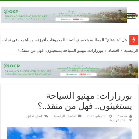
هل “هاشتاغ” المطالبة بتخفيض أثمنة المحروقات أفرزته، وساهمت في نجاحه
الرئيسية
/
اقتصاد
/
بورزازات: مهنيو السياحة يستغيثون.. فهل من منقذ..؟
بورزازات: مهنيو السياحة
يستغيثون.. فهل من منقذ..؟
Zwawi
30 يوليو 2022
اقتصاد
,
الرئيسية
اضف تعليق
1,096 زيارة