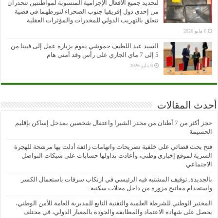
لتحديد جميع الأفعال الإجرامية المنسوبة لمواطنتين تنحدران
من إحدى دول إفريقيا جنوب الصحراء لتورطهما في قضية
تتعلق بالتهريب الدولي للمخدرات والمؤثرات العقلية
6 مايو 2026
السيد عبد اللطيف حموشي يقوم بزيارة عمل إلى فيينا من
5 إلى 7 ماي الجاري على رأس وفد أمني هام
6 مايو 2026
أحدث المقالات
حجز أكثر من 7 أطنان من مخدر الشيرا واعتقال شخصين بمدخل إساكن بإقليم
الحسيمة
فتح بحث قضائي على خلفية تصريحات واتهامات زائفة أدلت بها مرشحة للهجرة
السرية لموقع إخباري وطني، وأعادت تداولها حسابات على شبكات التواصل
الاجتماعي
بالجديدة..توقيف المشتبه فيه الرئيسي في ارتكاب سرقات باستعمال الكسر
واستخدام مفاتيح مزورة من داخل محلات سكنية..
المختبر الوطني للشرطة العلمية والتقنية التابع للمديرية العامة للأمن الوطني،
يحصل على شهادة الاعتماد والمطابقة والجودة بالمعيار الدولي، في مختلف