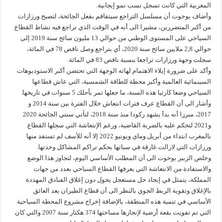
المغربية التي كانت تسجل نسب نمو إيجابية.
وأضاف بوحوت أن مسلسل التراجع سيتفاقم بفعل الجائحة، لتصبح ورزازات
من أكبر المتضررين، مشيرا الى أنه في الوقت الذي تراجع فيه نشاط القطاع
السياحي على المستوى الوطني من حوالي 13 مليون سائح سنة 2019 إلى
حوالي 2,8 ملايين سائح سنة 2020، أي بتراجع وصل ناقص 78 في المائة،
سجلت وجهة ورزازات تراجعا بنسبة ناقص 83 في المائة.
وأكد على ضرورة إيلاء الاهتمام لهاته الوجهة التي تحتضن أكبر الاستوديوهات
السينمائية العالمية وأكبر محطة للطاقة الشمسية، التي عاش قطاعها
السياحي وضعا كارثيا هذه السنة، ما جعلها تمر بأحلك 5 سنوات في تاريخها.
وأشار الى أن القطاع عرف فترات انتعاش خلال الفترة بين سنة 2014 و
2017، مبرزا أنه بدأ يشهد ركودا منذ سنة 2018، لتأتي سنتي الجائحة 2020
و2021 لتحكم عليه بالضربة القاضية، ورغم الإنتعاشة التي سجلها القطاع
بالمغرب ابتداء من أبريل وماي ويونيو 2022 إلا أنه للأسف لم تستفد منها
ورزازات التي لازالت غارقة في سباتها بحكم تراكم المشاكل وحدتها.
وخلص الزبير بوحوت الى أن المطلب الأساسي اليوم، لتجاوز هذا الوضع
والاستفادة من الانتعاشة التي يعرفها القطاع السياحي بعدد من جهات
المملكة، يتمثل في إيجاد حل مستعجل يحول دون إغلاق الفنادق المهددة
بالإغلاق وتقوية الربط الجوي بالنظر الى أن قطاع الطيران يعد العائق
الأساسي في تنمية هذه المنطقة، بالإضافة إخراج مشروع المحطة السياحية
التي تم تفويت بقعة أرضية لإنجازها مساحتها 374 هكتار سنة 2007 والتي كان