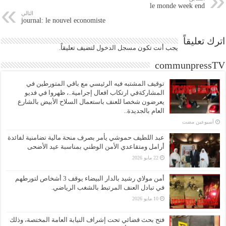
le monde week end
التالي
journal: le nouvel economiste
اترك تعليقاً
يجب أنت تكون
مسجل الدخول
لتضيف تعليقاً.
communpressTV
توقيف المشتبه فيه الرئيسي مع باقي المتورطين في
المشاركةفي ارتكاب افعال إجرامية..، ظهروا في فديو
يعرضون شخصا للعنف باستعمال السلاح الأبيض بالشارع
العام بالجديدة..
‏أسبوعين مضت
عبد اللطيف حموشي يأمر بصرف منحة مالية تضامنية لفائدة
أرامل ومتقاعدي الأمن الوطني بمناسبة عيد الأضحى
22 مايو 2026
أمن مولاي رشيد بالدار البيضاء يوقف 3 أشخاص لتورطهم
في تبادل العنف المرتبط بالشغب الرياضي.
10 مايو 2026
فتح بحث قضائي تحت إشراف النيابة العامة المختصة، وذلك