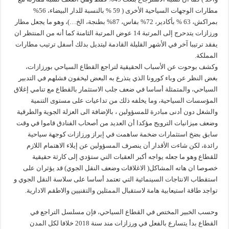
مطارات الوجهات السياحية الأخرى ( 59 % بالنسبة للدار البيضاء، 56%
بمراكش، 63 % بأكادير، 72% بفاس، 87% بطنجة، الخ…)، وهو ما يجعل مطار
ورزازات يتدحرج إلى المرتبة 14 عوض المرتبة الثامنة كما أنه من المنتظر ان
يفقد ترتيبا آخر في الأشهر القليلة القادمة ليتديل بدلك أسفل ترتيب مطارات
المملكة.
وكشف بوحوت عن الأسباب الحقيقية لتراجع القطاع السياحي بورزازات،
بغض النظر عن وباء كورونا الذي يتذرع به البعض ليخفون فشلهم في التدبير
السياحي، والمتمثلة أساسا في ضعف جلب الاستثمار بالقطاع مع تنامي إغلاق
المؤسسات السياحية، وما يخلفه ذلك من تداعيات على مستوى التنمية
والشغل دون أدنى مبادرة للمسؤولين ، بالإضافة الى العزلة الجوية والطرقية
وضعف ميزانيات الترويج مؤكدا أن العديد من أصحاب الفنادق قاموا في وقت
سابق بضخ استثمارات ضخمة ساهمت في إبراز ورزازات كوجهة سياحية
رائدة، لكن شاءت الأقدار أن ينصرف المسؤولين عن إيلاء الاهتمام اللازم
للقطاع وهو ما جعله يواجه أكبر العقبات التي ستؤدي إلى كارثة حقيقية
خصوصا ان هاته المشاكل( الاغلاقات وضعف النقل الجوي) قد يؤثران على
استقطاب الانتاجات السينمائية التي تعتمد أساسا على سلاسة النقل الجوي و
تواجد طاقة استيعابية هامة لاستقبال الممثلين والتقنيين والاطقم الادارية.
وحسب الخبير المختص في القطاع السياحي، فإن مسلسل التراجع في
القطاع بدأ يتسارع بالفعل في ورزازات مند سنة 2018 خلافا لكل المدن