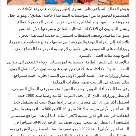
يعيش القطاع السياحي على مستوى إقليم ورزازات على وقع الإغلاقات
المستمرة لمجموعة من المؤسسات السياحية ( خاصة الفنادق) ، وهو ما جعل
مجموعة من المهنيين والفاعلين يدقون ناقوس الخطر المحدق بالقطاع.
ويشير المهنيون ان الاغلاقات المتتالية للفنادق و سرعتها خلال الخمس
سنوات الماضية، وضعف استقطاب استثمارات جديدة لسد هدا العجز ،
بالإضافة إلى العزلة الجوية والطرقية، التي تعرفها جهة درعة-تافيلالت عموما،
وورزازات على الخصوص، هي الاسباب الرئيسية لتقهقر هدا القطاع الدي
أصبح يهدد مئات العمال بالتشرد.
فبالإضافة الى تقلص الطاقة الاستيعابية لمؤسسات الإيواء الفندقي إلى حوالي
النصف مند بدأ الاغلاقات، هناك تراجع رهيب على مستوى حركة النقل الجوي
بمطار ورزازات خلال الستة أشهر الأولى من السنة الجارية، حيت سيتراجع
بذلك تصنيفه في الترتيب ضمن مطارات المملكة.
وفي هدا الصدد أفاد الزوبير بوحوت الخبير المتخصص في المجال السياحي،
أن مطار ورزازات، الدي كان يحتل المرتبة الثامنة وطنيا سنة 2009 حيت
استقبل أكثر من 81 ألف مسافرا، عرف تراجعا مهولا حيت لم يستقبل خلال
الستة أشهر الأولى من سنة 2019 سوى 10 آلاف و800 مسافر، وهو ما يمثل
انخفاضا في عدد الوافدين بنسبة 75في المائة. كما أن هدا التراجع سيستمر
لنكتشف أن المطار لم يسجل سوى نصف هدا الرقم اي 5940 مسافرا في
الستة أشهر الأولى لسنة 2022 ( وهو نصف ما يستقبله مطار مراكش في يوم
واحد ) كما أن نسبة الاسترجاع بلغت 45% فقط وهي أضعف نسبة مقارنة مع