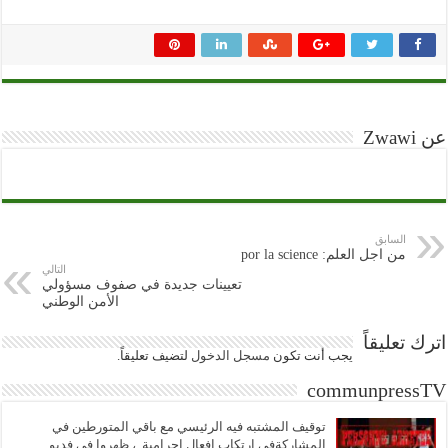
عن Zwawi
السابق
من اجل العلم: por la science
التالي
تعيينات جديدة في صفوف مسؤولي
الأمن الوطني
اترك تعليقاً
يجب أنت تكون
مسجل الدخول
لتضيف تعليقاً.
communpressTV
توقيف المشتبه فيه الرئيسي مع باقي المتورطين في
المشاركةفي ارتكاب افعال إجرامية..، ظهروا في فديو