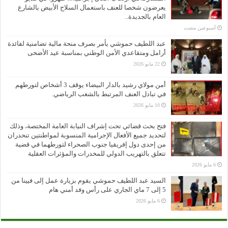
يعرضون شخصا للعنف باستعمال السلاح الأبيض بالشارع
العام بالجديدة..
‏أسبوعين مضت
عبد اللطيف حموشي يأمر بصرف منحة مالية تضامنية لفائدة
أرامل ومتقاعدي الأمن الوطني بمناسبة عيد الأضحى
22 مايو 2026
أمن مولاي رشيد بالدار البيضاء يوقف 3 أشخاص لتورطهم
في تبادل العنف المرتبط بالشغب الرياضي.
10 مايو 2026
فتح بحث قضائي تحت إشراف النيابة العامة المختصة، وذلك
لتحديد جميع الأفعال الإجرامية المنسوبة لمواطنتين تنحدران
من إحدى دول إفريقيا جنوب الصحراء لتورطهما في قضية
تتعلق بالتهريب الدولي للمخدرات والمؤثرات العقلية
6 مايو 2026
السيد عبد اللطيف حموشي يقوم بزيارة عمل إلى فيينا من
5 إلى 7 ماي الجاري على رأس وفد أمني هام
6 مايو 2026