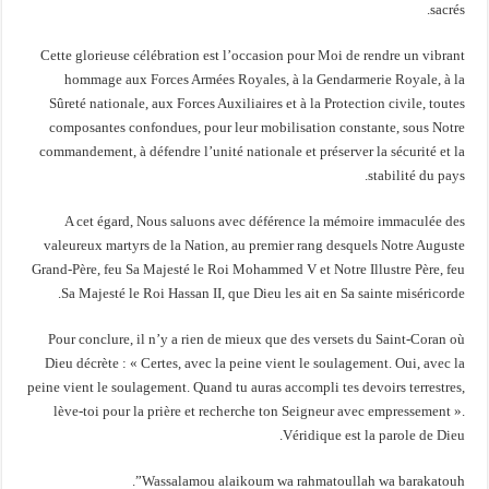
sacrés.
Cette glorieuse célébration est l’occasion pour Moi de rendre un vibrant
hommage aux Forces Armées Royales, à la Gendarmerie Royale, à la
Sûreté nationale, aux Forces Auxiliaires et à la Protection civile, toutes
composantes confondues, pour leur mobilisation constante, sous Notre
commandement, à défendre l’unité nationale et préserver la sécurité et la
stabilité du pays.
A cet égard, Nous saluons avec déférence la mémoire immaculée des
valeureux martyrs de la Nation, au premier rang desquels Notre Auguste
Grand-Père, feu Sa Majesté le Roi Mohammed V et Notre Illustre Père, feu
Sa Majesté le Roi Hassan II, que Dieu les ait en Sa sainte miséricorde.
Pour conclure, il n’y a rien de mieux que des versets du Saint-Coran où
Dieu décrète : « Certes, avec la peine vient le soulagement. Oui, avec la
peine vient le soulagement. Quand tu auras accompli tes devoirs terrestres,
lève-toi pour la prière et recherche ton Seigneur avec empressement ».
Véridique est la parole de Dieu.
Wassalamou alaikoum wa rahmatoullah wa barakatouh”.