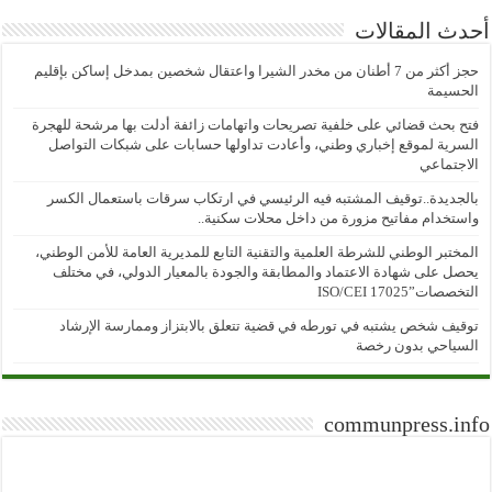
أحدث المقالات
حجز أكثر من 7 أطنان من مخدر الشيرا واعتقال شخصين بمدخل إساكن بإقليم
الحسيمة
فتح بحث قضائي على خلفية تصريحات واتهامات زائفة أدلت بها مرشحة للهجرة
السرية لموقع إخباري وطني، وأعادت تداولها حسابات على شبكات التواصل
الاجتماعي
بالجديدة..توقيف المشتبه فيه الرئيسي في ارتكاب سرقات باستعمال الكسر
واستخدام مفاتيح مزورة من داخل محلات سكنية..
المختبر الوطني للشرطة العلمية والتقنية التابع للمديرية العامة للأمن الوطني،
يحصل على شهادة الاعتماد والمطابقة والجودة بالمعيار الدولي، في مختلف
التخصصات”ISO/CEI 17025
توقيف شخص يشتبه في تورطه في قضية تتعلق بالابتزاز وممارسة الإرشاد
السياحي بدون رخصة
communpress.info