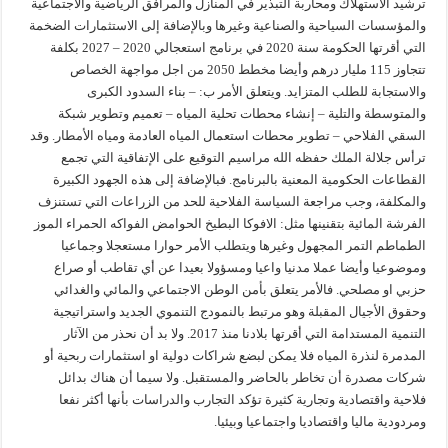
ترشيد الاستهلاك ومحاربة التبذير في المنازل والمرافق الرياضية والاجتماعية
والمؤسسات السياحية والصناعية وغيرها وبالإضافة إلى الاستثمارات الضخمة
التي أقرتها الحكومة سنة 2020 في برنامج استعجالي 2020 – 2027 بكلفة
تتجاوز 115 مليار درهم وأيضا مخطط 2050 من اجل مواجهة الخصاص
والاستجابة للطلب المتزايد. ويتعلق الأمر ب: – بناء السدود الكبرى
والمتوسطة والتلية – إنشاء محطات تحلية المياه – تعميم وتطوير شبكة
السقي الفلاحي – تطوير محطات استعمال المياه العادمة ومياه الأمطار. وقد
ترأس جلالة الملك حفظه الله مراسيم التوقيع على الإتفاقية التي تجمع
القطاعات الحكومية المعنية بالبرنامج. فبالإضافة إلى هذه الجهود الكبيرة
والمكلفة، وجب مراجعة السياسة الفلاحية للحد من الزراعات التي تستنزف
الفرشة المائية بتقنينها مثل: الافوكا البطيخ الحوامض الفواكه الحمراء الموز
الطماطم التمر المجهول وغيرها ويتطلب الأمر حوارا مستعجلا وجماعيا
وموضوعيا وأيضا عملا مدنيا واعيا ومسؤولا بعيدا عن أي تقاطب أو صراع
حزبي او مصلحي. فالأمر يتعلق بأمن الوطن الاجتماعي والمائي والغدائي
وحقوق الأجيال المقبلة وهو مرتبط بالنمودج التنموي الجديد واستراتيجية
التنمية المستدامة التي أقرتها بلادنا منذ 2017. ولا بد أن نحذر من الآثار
المدمرة لنذرة المياه فلا يمكن لبضع شراكات دولية او استثمارات ربحية أو
شركات مصدرة أن تخاطر بالحاضر والمستقبل. ولا سيما أن هناك بدائل
فلاحية واقتصادية وتجارية كثيرة تؤكد التجارب والدراسات بأنها أكثر نفعا
ومردودية ماليا واقتصاديا واجتماعيا وبيئيا.