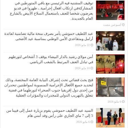
توقيف المشتبه فيه الرئيسي مع باقي المتورطين في
المشاركةفي ارتكاب افعال إجرامية..، ظهروا في فديو
يعرضون شخصا للعنف باستعمال السلاح الأبيض بالشارع
العام بالجديدة..
‏أسبوعين مضت
عبد اللطيف حموشي يأمر بصرف منحة مالية تضامنية لفائدة
أرامل ومتقاعدي الأمن الوطني بمناسبة عيد الأضحى
22 مايو 2026
أمن مولاي رشيد بالدار البيضاء يوقف 3 أشخاص لتورطهم
في تبادل العنف المرتبط بالشغب الرياضي.
10 مايو 2026
فتح بحث قضائي تحت إشراف النيابة العامة المختصة، وذلك
لتحديد جميع الأفعال الإجرامية المنسوبة لمواطنتين تنحدران
من إحدى دول إفريقيا جنوب الصحراء لتورطهما في قضية
تتعلق بالتهريب الدولي للمخدرات والمؤثرات العقلية
6 مايو 2026
السيد عبد اللطيف حموشي يقوم بزيارة عمل إلى فيينا من
5 إلى 7 ماي الجاري على رأس وفد أمني هام
6 مايو 2026