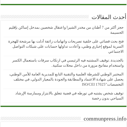
أحدث المقالات
حجز أكثر من 7 أطنان من مخدر الشيرا واعتقال شخصين بمدخل إساكن بإقليم
الحسيمة
فتح بحث قضائي على خلفية تصريحات واتهامات زائفة أدلت بها مرشحة للهجرة
السرية لموقع إخباري وطني، وأعادت تداولها حسابات على شبكات التواصل
الاجتماعي
بالجديدة..توقيف المشتبه فيه الرئيسي في ارتكاب سرقات باستعمال الكسر
واستخدام مفاتيح مزورة من داخل محلات سكنية..
المختبر الوطني للشرطة العلمية والتقنية التابع للمديرية العامة للأمن الوطني،
يحصل على شهادة الاعتماد والمطابقة والجودة بالمعيار الدولي، في مختلف
التخصصات”ISO/CEI 17025
توقيف شخص يشتبه في تورطه في قضية تتعلق بالابتزاز وممارسة الإرشاد
السياحي بدون رخصة
communpress.info