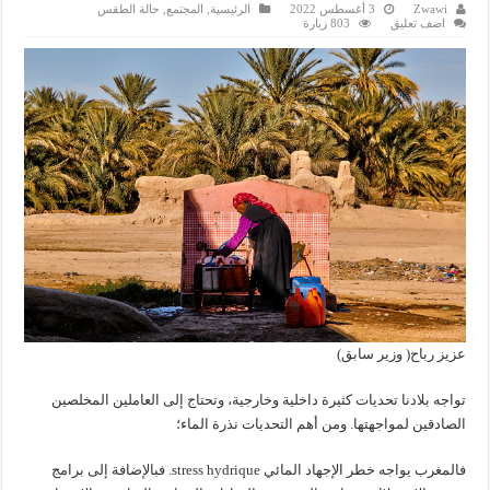
Zwawi
3 أغسطس 2022
الرئيسية
,
المجتمع
,
حالة الطقس
اضف تعليق
803 زيارة
عزيز رباح( وزير سابق)
تواجه بلادنا تحديات كثيرة داخلية وخارجية، وتحتاج إلى العاملين المخلصين
الصادقين لمواجهتها. ومن أهم التحديات نذرة الماء؛
فالمغرب يواجه خطر الإجهاد المائي stress hydrique. فبالإضافة إلى برامج