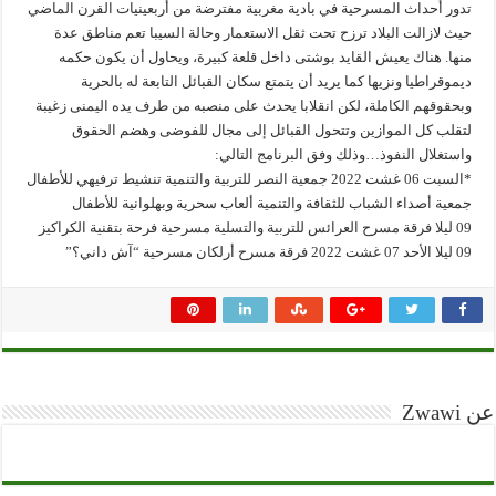
تدور أحداث المسرحية في بادية مغربية مفترضة من أربعينيات القرن الماضي
حيث لازالت البلاد ترزح تحت ثقل الاستعمار وحالة السيبا تعم مناطق عدة
منها. هناك يعيش القايد بوشتى داخل قلعة كبيرة، ويحاول أن يكون حكمه
ديموقراطيا ونزيها كما يريد أن يتمتع سكان القبائل التابعة له بالحرية
وبحقوقهم الكاملة، لكن انقلابا يحدث على منصبه من طرف يده اليمنى زغيبة
لتقلب كل الموازين وتتحول القبائل إلى مجال للفوضى وهضم الحقوق
واستغلال النفوذ…وذلك وفق البرنامج التالي:
*السبت 06 غشت 2022 جمعية النصر للتربية والتنمية تنشيط ترفيهي للأطفال
جمعية أصداء الشباب للثقافة والتنمية ألعاب سحرية وبهلوانية للأطفال
09 ليلا فرقة مسرح العرائس للتربية والتسلية مسرحية فرحة بتقنية الكراكيز
09 ليلا الأحد 07 غشت 2022 فرقة مسرح أرلكان مسرحية “آش داني؟”
عن Zwawi