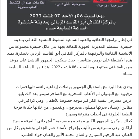
في إطار برامجها الثقافية والفنية الساعية لتنشيط المشهد الثقافي بمدينة
خنيفرة، ستنظم المديرية الجهوية للثقافة بجهة بني ملال خنيفرة مجموعة من
الأنشطة الثقافية والترفيهية بالمركز الثقافي أبو القاسم الزياني بخنيفرة. تمتد
هذه الأنشطة على يومين متتابعين، حيث سيكون الجمهور الناشئ على موعد
مع برنامج غني ومتنوع يوم السبت 06 غشت 2022 ابتداء من الساعة السابعة
مساء.
يبتدئ هذا البرنامج باستقبال الجمهور بوصلات إيقاعية رائعة، تليها فقرات
ترفيهية مع البهلوان ثم الألعاب السحرية مع الساحر سيمو. بعد ذلك يليها
عرض مسرحي بتقنية الكراكيز موجه خصوصا للأطفال، وهي كراكيز في
مقاس الإنسان يحركها ممثلون محترفون، ويقدمون من خلالها حكاية فرحة
الطيبة الخلوقة في أحداث متنوعة ومبهرة.
كذلك سيكون للجمهور الكبير موعد مع مسرحية ” آش داني ” لفرقة مسرح
أرلكان. وهي مسرحية من تأليف وإخراج الأستاذ عمر الجدلي وتشخيص كل من
الفنان عبد الرحيم المنياري والفنان محمد الأثير والفنان جواد العلمي.