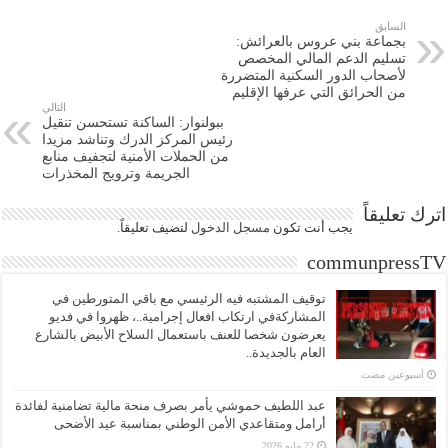
السابق
بجماعة بني عروس بالعرائش:
تسليم الدعم المالي المخصص
لأصحاب الدور السكنية المتضررة
من الحرائق التي عرفها الإقليم
التالي
ببولنوار: الساكنة تستحسن تنقيل
رئيس المركز الدرك وتناشد مزيدا
من الحملات الأمنية لتجفيف منابع
الجريمة وترويج المخذرات
اترك تعليقاً
يجب أنت تكون
مسجل الدخول
لتضيف تعليقاً.
communpressTV
توقيف المشتبه فيه الرئيسي مع باقي المتورطين في
المشاركةفي ارتكاب افعال إجرامية..، ظهروا في فديو
يعرضون شخصا للعنف باستعمال السلاح الأبيض بالشارع
العام بالجديدة..
‏أسبوعين مضت
عبد اللطيف حموشي يأمر بصرف منحة مالية تضامنية لفائدة
أرامل ومتقاعدي الأمن الوطني بمناسبة عيد الأضحى
22 مايو 2026