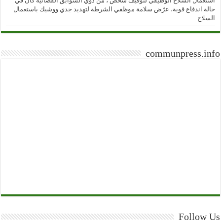
استعمال السلاح الوظيفي لتوقيف شخص ، من ذوي السوابق القضائية كان في
حالة اندفاع قوية، عرّض سلامة موظفي الشرطة لتهديد جدي ووشيك باستعمال
السلاح
communpress.info
Follow Us