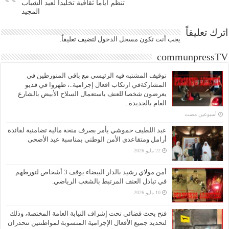
تنظم أياما ثقافية تخليدا لعيد الشباب
المجيد
اترك تعليقاً
يجب أنت تكون
مسجل الدخول
لتضيف تعليقاً.
communpressTV
توقيف المشتبه فيه الرئيسي مع باقي المتورطين في
المشاركةفي ارتكاب افعال إجرامية..، ظهروا في فديو
يعرضون شخصا للعنف باستعمال السلاح الأبيض بالشارع
العام بالجديدة..
‏أسبوعين مضت
عبد اللطيف حموشي يأمر بصرف منحة مالية تضامنية لفائدة
أرامل ومتقاعدي الأمن الوطني بمناسبة عيد الأضحى
22 مايو 2026
أمن مولاي رشيد بالدار البيضاء يوقف 3 أشخاص لتورطهم
في تبادل العنف المرتبط بالشغب الرياضي.
10 مايو 2026
فتح بحث قضائي تحت إشراف النيابة العامة المختصة، وذلك
لتحديد جميع الأفعال الإجرامية المنسوبة لمواطنتين تنحدران