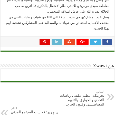
البرنوصي و بتنسيق مع المديرية الاقليمية لوزاره التربية الوطنية وبشراكة مع
مقاطعة سيدي مومن؛ وذلك في اطار الاحتفال بالذكرى 23 لتربع صاحب
الجلالة نصره الله على عرش اسلافه المنعمين.
وصل عدد المشاركين في هذه النسخة الى 100 من شباب وشابات الحي من
مختلف الأعمال، استفادوا من شهادات والميدالية على المشاركين تشجيعا لهم
بهذا الحدث.
عن Zwawi
السابق
بخريبكة: تنظيم ملتقى رياضات
التحدي والخوارق والتنويم
المغناطيسي وفنون الحرب..
التالي
بابن جرير: فعاليات المجتمع المدني