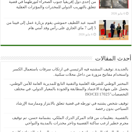
من إحدى دول إفريقيا جنوب الصحراء لتورطهما في قضية
تتعلق بالتهريب الدولي للمخدرات والمؤثرات العقلية
6 مايو 2026
السيد عبد اللطيف حموشي يقوم بزيارة عمل إلى فيينا من
5 إلى 7 ماي الجاري على رأس وفد أمني هام
6 مايو 2026
أحدث المقالات
بالجديدة..توقيف المشتبه فيه الرئيسي في ارتكاب سرقات باستعمال الكسر
واستخدام مفاتيح مزورة من داخل محلات سكنية..
المختبر الوطني للشرطة العلمية والتقنية التابع للمديرية العامة للأمن الوطني،
يحصل على شهادة الاعتماد والمطابقة والجودة بالمعيار الدولي، في مختلف
التخصصات”ISO/CEI 17025
توقيف شخص يشتبه في تورطه في قضية تتعلق بالابتزاز وممارسة الإرشاد
السياحي بدون رخصة
بالقصيبة..بتعليمات من قائد المركز الدرك الملكي، بشمامة حسن، تم توقيف
مجرم خطير ارعب ساكنة القصيبة وتاجر مخدرات بالمدينة والنواحي