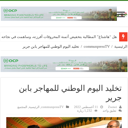
هل “هاشتاغ” المطالبة بتخفيض أثمنة المحروقات أفرزته، وساهمت في نجاحه
الرئيسية
/
communpressTV
/
تخليد اليوم الوطني للمهاجر بابن جرير
تخليد اليوم الوطني للمهاجر بابن
جرير
Zwawi
11 أغسطس 2022
communpressTV
,
الرئيسية
,
المجتمع
تعليق واحد
1,232 زيارة