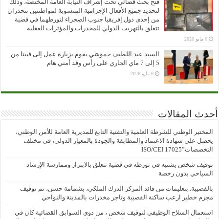
فتح بحث قضائي تحت إشراف النيابة العامة المختصة، وذلك
لتحديد جميع الأفعال الإجرامية المنسوبة لمواطنتين تنحدران
من إحدى دول إفريقيا جنوب الصحراء لتورطهما في قضية
تتعلق بالتهريب الدولي للمخدرات والمؤثرات العقلية
6 مايو 2026
السيد عبد اللطيف حموشي يقوم بزيارة عمل إلى فيينا من
5 إلى 7 ماي الجاري على رأس وفد أمني هام
6 مايو 2026
أحدث المقالات
المختبر الوطني للشرطة العلمية والتقنية التابع للمديرية العامة للأمن الوطني،
يحصل على شهادة الاعتماد والمطابقة والجودة بالمعيار الدولي، في مختلف
التخصصات”ISO/CEI 17025
توقيف شخص يشتبه في تورطه في قضية تتعلق بالابتزاز وممارسة الإرشاد
السياحي بدون رخصة
بالقصيبة..بتعليمات من قائد المركز الدرك الملكي، بشمامة حسن، تم توقيف
مجرم خطير ارعب ساكنة القصيبة وتاجر مخدرات بالمدينة والنواحي
استعمال السلاح الوظيفي لتوقيف شخص ، من ذوي السوابق القضائية كان في