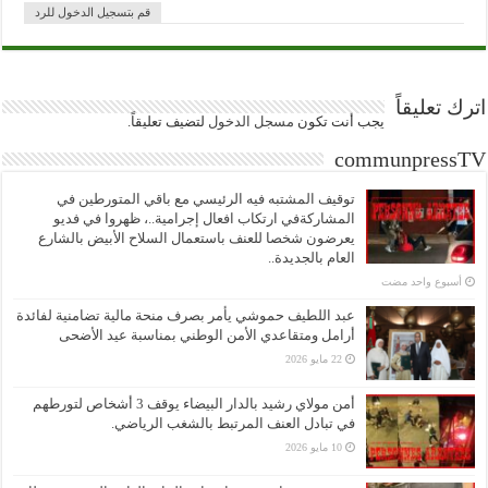
قم بتسجيل الدخول للرد
اترك تعليقاً
يجب أنت تكون
مسجل الدخول
لتضيف تعليقاً.
communpressTV
توقيف المشتبه فيه الرئيسي مع باقي المتورطين في
المشاركةفي ارتكاب افعال إجرامية..، ظهروا في فديو
يعرضون شخصا للعنف باستعمال السلاح الأبيض بالشارع
العام بالجديدة..
‏أسبوع واحد مضت
عبد اللطيف حموشي يأمر بصرف منحة مالية تضامنية لفائدة
أرامل ومتقاعدي الأمن الوطني بمناسبة عيد الأضحى
22 مايو 2026
أمن مولاي رشيد بالدار البيضاء يوقف 3 أشخاص لتورطهم
في تبادل العنف المرتبط بالشغب الرياضي.
10 مايو 2026