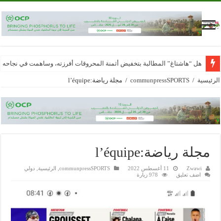
هل “هاشتاغ” المطالبة بتخفيض أثمنة المحروقات أفرزته، وساهمت في نجاحه
الرئيسية
/
communpressSPORTS
/
مجلة رياضة:l’équipe
مجلة رياضة:l’équipe
Zwawi
11 أغسطس 2022
communpressSPORTS
,
الرئيسية
,
دولي
اضف تعليق
978 زيارة