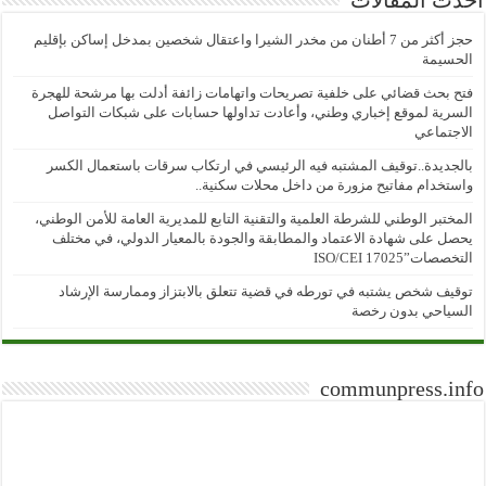
حجز أكثر من 7 أطنان من مخدر الشيرا واعتقال شخصين بمدخل إساكن بإقليم
الحسيمة
فتح بحث قضائي على خلفية تصريحات واتهامات زائفة أدلت بها مرشحة للهجرة
السرية لموقع إخباري وطني، وأعادت تداولها حسابات على شبكات التواصل
الاجتماعي
بالجديدة..توقيف المشتبه فيه الرئيسي في ارتكاب سرقات باستعمال الكسر
واستخدام مفاتيح مزورة من داخل محلات سكنية..
المختبر الوطني للشرطة العلمية والتقنية التابع للمديرية العامة للأمن الوطني،
يحصل على شهادة الاعتماد والمطابقة والجودة بالمعيار الدولي، في مختلف
التخصصات”ISO/CEI 17025
توقيف شخص يشتبه في تورطه في قضية تتعلق بالابتزاز وممارسة الإرشاد
السياحي بدون رخصة
communpress.info