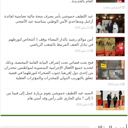
العام بالجديدة..
‏أسبوعين مضت
عبد اللطيف حموشي يأمر بصرف منحة مالية تضامنية لفائدة
أرامل ومتقاعدي الأمن الوطني بمناسبة عيد الأضحى
22 مايو 2026
أمن مولاي رشيد بالدار البيضاء يوقف 3 أشخاص لتورطهم
في تبادل العنف المرتبط بالشغب الرياضي.
10 مايو 2026
فتح بحث قضائي تحت إشراف النيابة العامة المختصة، وذلك
لتحديد جميع الأفعال الإجرامية المنسوبة لمواطنتين تنحدران
من إحدى دول إفريقيا جنوب الصحراء لتورطهما في قضية
تتعلق بالتهريب الدولي للمخدرات والمؤثرات العقلية
6 مايو 2026
السيد عبد اللطيف حموشي يقوم بزيارة عمل إلى فيينا من
5 إلى 7 ماي الجاري على رأس وفد أمني هام
6 مايو 2026
أحدث المقالات