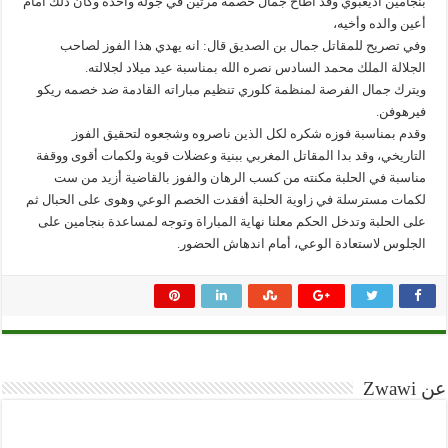
بنجامين أديغبوي وقد اطاح جمال خصمه مرتين في جولة واحدة وكان ذلك أمام
أعين والده وأخيه،
وفي تصريح للمقاتل جمال بن الصديق قال: انه يهدي هذا الفوز لصاحب
الجلالة الملك محمد السادس نصره الله بمناسبة عيد ميلاد لجلالته.
ويترك جمال الفرصة لمنظمة كلوري تنظيم مباراته القادمة ضد خصمه ريكو
فيرهوفن.
وقدم بمناسبة فوزه شكره لكل الذين ناصروه وشجعوه لتحقيق الفوز
التاريخي، وقد بدا المقاتل المغربي ببنية وعضلات قوية ولكمات أقوى ووقفة
مناسبة في الحلبة مكنته من كسب الرهان والفوز بالقاضية أزيد من ست
لكمات مسترسلة في زاوية الحلبة أفقدت الخصم الوعي وهوى على الحبال ثم
على الحلبة وتدخل الحكم معلنا نهاية المباراة وتوجه لمساعدة بنجامين على
الجلوس لاستعادة الوعي، أمام اندهاش الحضور.
عن Zwawi