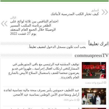
السابق
كيف تختار الكتب المدرسية لأبنائنك
التالي
احتدام التنافس بين ثلاثة لوائح على
الظفر برئاسة المكتب المسير
لاوصيكا خلال الجمع العام المنعقد
يوم 27 غشت 2022
اترك تعليقاً
يجب أنت تكون
مسجل الدخول
لتضيف تعليقاً.
communpressTV
توقيف المشتبه فيه الرئيسي مع باقي المتورطين في
المشاركةفي ارتكاب افعال إجرامية..، ظهروا في فديو
يعرضون شخصا للعنف باستعمال السلاح الأبيض بالشارع
العام بالجديدة..
‏أسبوع واحد مضت
عبد اللطيف حموشي يأمر بصرف منحة مالية تضامنية لفائدة
أرامل ومتقاعدي الأمن الوطني بمناسبة عيد الأضحى
22 مايو 2026