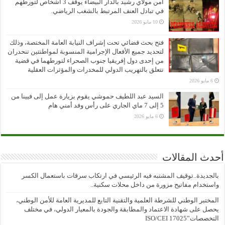
أمن مولاي رشيد بالدار البيضاء يوقف 3 أشخاص لتورطهم
في تبادل العنف المرتبط بالشغب الرياضي.
10 مايو 2026
فتح بحث قضائي تحت إشراف النيابة العامة المختصة، وذلك
لتحديد جميع الأفعال الإجرامية المنسوبة لمواطنتين تنحدران
من إحدى دول إفريقيا جنوب الصحراء لتورطهما في قضية
تتعلق بالتهريب الدولي للمخدرات والمؤثرات العقلية
6 مايو 2026
السيد عبد اللطيف حموشي يقوم بزيارة عمل إلى فيينا من
5 إلى 7 ماي الجاري على رأس وفد أمني هام
6 مايو 2026
أحدث المقالات
بالجديدة..توقيف المشتبه فيه الرئيسي في ارتكاب سرقات باستعمال الكسر
واستخدام مفاتيح مزورة من داخل محلات سكنية..
المختبر الوطني للشرطة العلمية والتقنية التابع للمديرية العامة للأمن الوطني،
يحصل على شهادة الاعتماد والمطابقة والجودة بالمعيار الدولي، في مختلف
التخصصات”ISO/CEI 17025