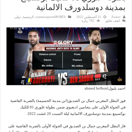
بمدينة دوسلدورف الالمانية
Zwawi
21 أغسطس 2022
communpressSPORTS
,
الرئيسية
,
دولي
اضف تعليق
792 زيارة
احمد بلبولahmed belboul
فوز البطل المغربي جمال بن الصديق(ابن مدينة الحسيمة) بالضربة القاضية
في الجولة الأولى على بنجامين اديغبوي ضمن بطولة غلوري 81 للكيك
بوكسينغ بمدينة دوسلدورف الالمانية ليلة السبت 20 غشت 2022
فاز البطل المغربي جمال بن الصديق في الجولة الأولى بالضربة القاضية على