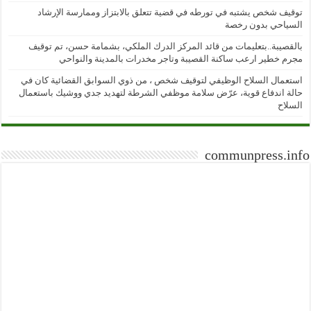
توقيف شخص يشتبه في تورطه في قضية تتعلق بالابتزاز وممارسة الإرشاد
السياحي بدون رخصة
بالقصيبة..بتعليمات من قائد المركز الدرك الملكي، بشمامة حسن، تم توقيف
مجرم خطير ارعب ساكنة القصيبة وتاجر مخدرات بالمدينة والنواحي
استعمال السلاح الوظيفي لتوقيف شخص ، من ذوي السوابق القضائية كان في
حالة اندفاع قوية، عرّض سلامة موظفي الشرطة لتهديد جدي ووشيك باستعمال
السلاح
communpress.info