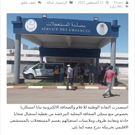
Zwawi
22 أغسطس 2022
الرئيسية
,
عدالة
اضف تعليق
862 زيارة
اسنصدرت النقابة الوطنية للاعلام والصحافة الالكترونية بيانا استنكاريا
بخصوص منع ممثلي الصحافة المحلية المرخصة من تغطية استقبال ضحايا
حادثة ومعاينة ظروف وملابسات استقبالهم بقسم المستعجلات بالمستشفى
الاقليمي بخريبكة ندرج مصه كما يلي: