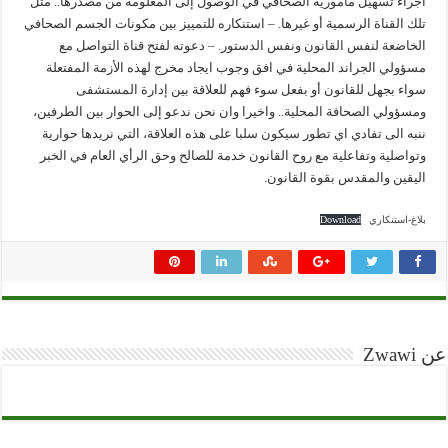
اجراء تسهيل مأمورية الصحافي في الوصول إلى المعلومة من مصدرها.. مثل
تلك القناة الرسمية أو غيرها. – استنكاره للتمييز بين مكونات الجسم الصحافي
الخاضعة لنفس القانون ونفس الدستور. – دعوته لفتح قناة التواصل مع
مسؤولي الجراند المحلية في افق وجوب ايجاد مخرج لهذه الأزمة المفتعلة
سواء بجهل للقانون أو بفعل سوء فهم للعلاقة بين إدارة المستشفى
ومسؤولي الصحافة المحلية.. واخيرا وان نحن ندعو إلى الحوار بين الطرفين،
ننبه الى تفادي اي تطور سيكون سلبا على هذه العلاقة، التي نريدها حوارية
وتواصلية وتفاعلية مع روح القانون خدمة للصالح وحق الرأي العام في الخبر
اليقين والمقدس بقوة القانون.
بلاغ-استنكاري
Download
عن Zwawi