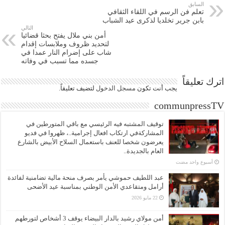
السابق
تعلم فن الرسم في اللقاء الثقافي
بابن جرير تخلديا لذكرى عيد الشباب
التالي
أمن بني ملال يفتح بحثا قضائيا
لتحديد ظروف وملابسات إقدام
شاب على إضرام النار عمدا في
جسده مما تسبب في وفاته
اترك تعليقاً
يجب أنت تكون
مسجل الدخول
لتضيف تعليقاً.
communpressTV
توقيف المشتبه فيه الرئيسي مع باقي المتورطين في
المشاركةفي ارتكاب افعال إجرامية..، ظهروا في فديو
يعرضون شخصا للعنف باستعمال السلاح الأبيض بالشارع
العام بالجديدة..
‏أسبوع واحد مضت
عبد اللطيف حموشي يأمر بصرف منحة مالية تضامنية لفائدة
أرامل ومتقاعدي الأمن الوطني بمناسبة عيد الأضحى
22 مايو 2026
أمن مولاي رشيد بالدار البيضاء يوقف 3 أشخاص لتورطهم