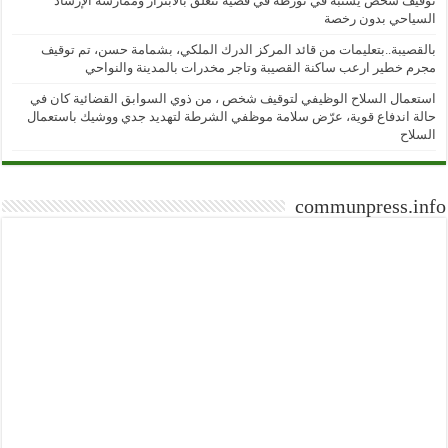
توقيف شخص يشتبه في تورطه في قضية تتعلق بالابتزاز وممارسة الإرشاد
السياحي بدون رخصة
بالقصيبة..بتعليمات من قائد المركز الدرك الملكي، بشمامة حسن، تم توقيف
مجرم خطير ارعب ساكنة القصيبة وتاجر مخدرات بالمدينة والنواحي
استعمال السلاح الوظيفي لتوقيف شخص ، من ذوي السوابق القضائية كان في
حالة اندفاع قوية، عرّض سلامة موظفي الشرطة لتهديد جدي ووشيك باستعمال
السلاح
communpress.info