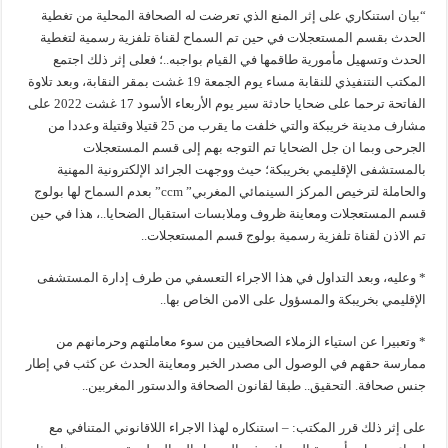
“بيان استنكاري على إثر المنع الذي تعرضت له الصحافة المحلية من تغطية
الحدث بقسم المستعجلات في حين تم السماح لقناة تلفزية رسمية لتغطية
الحدث وتسهيل مأمورية طاقمها في القيام بواجبه..؛ فعلى إثر ذلك اجتمع
المكتب النتنفيذي للنقابة مساء يوم الجمعة 19 غشت بمقر النقابة، وبعد تلاوة
الفاتحة ترحما على ضحايا حادثة سير يوم الأربعاء الأسود 17 غشت 2022 على
مشارف مدينة خريبكة والتي خلفت ما يقرب من 25 قتيلا وقتيلة وعددا من
الجرحى وبما ان جل الضحايا تم التوجه بهم إلى قسم المستعجلات
بالمستشفى الإقليمي بخريبكة؛ حيث ووجهت الجرائد الإلكترونية المهنية
والحاملة لترخيص المركز السينمائي المغربي” ccm” بعدم السماح لها بولوج
قسم المستعجلات ومعاينة ظروف وملابسات استقبال الضحايا..، هذا في حين
تم الاذن لقناة تلفزية رسمية بولوج قسم المستعجلات..
* وعليه، وبعد التداول في هذا الاجراء التعسفي من طرف إدارة المستشفى
الإقليمي بخريبكة والمسؤول على الامن الخاص بها..
* وتعبيرا عن استياء الزملاء الصحافيين من سوء معاملتهم وحرمانهم من
ممارسة حقهم في الوصول الى مصدر الخبر ومعاينة الحدث عن كثب في إطار
جنس صحافة. التحقيق.. طبقا لقانون الصحافة والدستور المغربين..
على إثر ذلك قرر المكتب: – استنكاره لهذا الاجراء اللاقانوني المتنافي مع