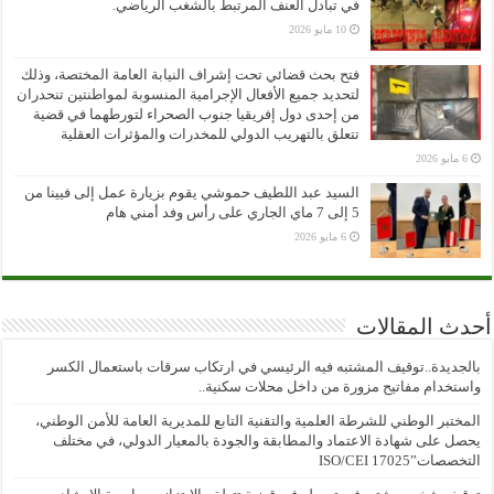
في تبادل العنف المرتبط بالشغب الرياضي.
10 مايو 2026
فتح بحث قضائي تحت إشراف النيابة العامة المختصة، وذلك
لتحديد جميع الأفعال الإجرامية المنسوبة لمواطنتين تنحدران
من إحدى دول إفريقيا جنوب الصحراء لتورطهما في قضية
تتعلق بالتهريب الدولي للمخدرات والمؤثرات العقلية
6 مايو 2026
السيد عبد اللطيف حموشي يقوم بزيارة عمل إلى فيينا من
5 إلى 7 ماي الجاري على رأس وفد أمني هام
6 مايو 2026
أحدث المقالات
بالجديدة..توقيف المشتبه فيه الرئيسي في ارتكاب سرقات باستعمال الكسر
واستخدام مفاتيح مزورة من داخل محلات سكنية..
المختبر الوطني للشرطة العلمية والتقنية التابع للمديرية العامة للأمن الوطني،
يحصل على شهادة الاعتماد والمطابقة والجودة بالمعيار الدولي، في مختلف
التخصصات”ISO/CEI 17025