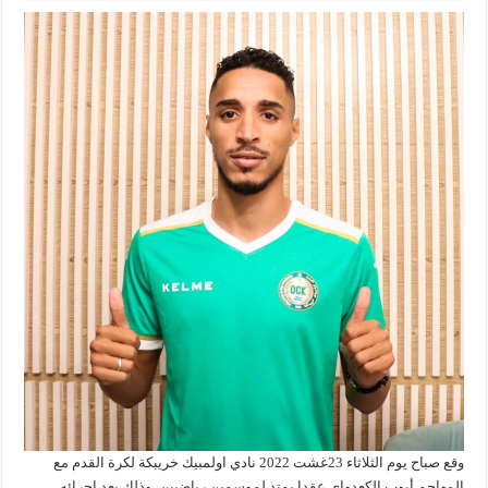
وقع صباح يوم الثلاثاء 23غشت 2022 نادي اولمبيك خريبكة لكرة القدم مع
المهاجم أيوب الكعدواي عقدا يمتد لموسمين رياضيين، وذلك بعد.اجرائه