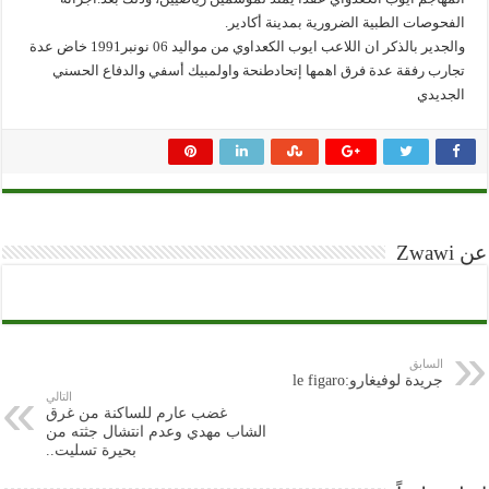
الفحوصات الطبية الضرورية بمدينة أكادير.
والجدير بالذكر ان اللاعب ايوب الكعداوي من مواليد 06 نونبر1991 خاض عدة
تجارب رفقة عدة فرق اهمها إتحادطنحة واولمبيك أسفي والدفاع الحسني
الجديدي
عن Zwawi
السابق
جريدة لوفيغارو:le figaro
التالي
غضب عارم للساكنة من غرق
الشاب مهدي وعدم انتشال جثته من
بحيرة تسليت..