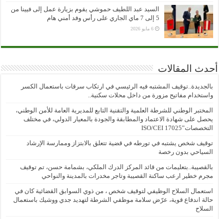
السيد عبد اللطيف حموشي يقوم بزيارة عمل إلى فيينا من
5 إلى 7 ماي الجاري على رأس وفد أمني هام
6 مايو 2026
أحدث المقالات
بالجديدة..توقيف المشتبه فيه الرئيسي في ارتكاب سرقات باستعمال الكسر
واستخدام مفاتيح مزورة من داخل محلات سكنية..
المختبر الوطني للشرطة العلمية والتقنية التابع للمديرية العامة للأمن الوطني،
يحصل على شهادة الاعتماد والمطابقة والجودة بالمعيار الدولي، في مختلف
التخصصات”ISO/CEI 17025
توقيف شخص يشتبه في تورطه في قضية تتعلق بالابتزاز وممارسة الإرشاد
السياحي بدون رخصة
بالقصيبة..بتعليمات من قائد المركز الدرك الملكي، بشمامة حسن، تم توقيف
مجرم خطير ارعب ساكنة القصيبة وتاجر مخدرات بالمدينة والنواحي
استعمال السلاح الوظيفي لتوقيف شخص ، من ذوي السوابق القضائية كان في
حالة اندفاع قوية، عرّض سلامة موظفي الشرطة لتهديد جدي ووشيك باستعمال
السلاح