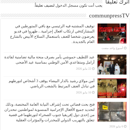
اترك تعليقاً
يجب أنت تكون
مسجل الدخول
لتضيف تعليقاً.
communpressTV
توقيف المشتبه فيه الرئيسي مع باقي المتورطين في
المشاركةفي ارتكاب افعال إجرامية..، ظهروا في فديو
يعرضون شخصا للعنف باستعمال السلاح الأبيض بالشارع
العام بالجديدة..
‏أسبوع واحد مضت
عبد اللطيف حموشي يأمر بصرف منحة مالية تضامنية لفائدة
أرامل ومتقاعدي الأمن الوطني بمناسبة عيد الأضحى
22 مايو 2026
أمن مولاي رشيد بالدار البيضاء يوقف 3 أشخاص لتورطهم
في تبادل العنف المرتبط بالشغب الرياضي.
10 مايو 2026
فتح بحث قضائي تحت إشراف النيابة العامة المختصة، وذلك
لتحديد جميع الأفعال الإجرامية المنسوبة لمواطنتين تنحدران
من إحدى دول إفريقيا جنوب الصحراء لتورطهما في قضية
تتعلق بالتهريب الدولي للمخدرات والمؤثرات العقلية
6 مايو 2026