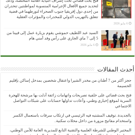
فتح بحث قضائي تحت إشراف النيابة العامة المختصة، وذلك
لتحديد جميع الأفعال الإجرامية المنسوبة لمواطنتين تنحدران
من إحدى دول إفريقيا جنوب الصحراء لتورطهما في قضية
تتعلق بالتهريب الدولي للمخدرات والمؤثرات العقلية
6 مايو 2026
السيد عبد اللطيف حموشي يقوم بزيارة عمل إلى فيينا من
5 إلى 7 ماي الجاري على رأس وفد أمني هام
6 مايو 2026
أحدث المقالات
حجز أكثر من 7 أطنان من مخدر الشيرا واعتقال شخصين بمدخل إساكن بإقليم
الحسيمة
فتح بحث قضائي على خلفية تصريحات واتهامات زائفة أدلت بها مرشحة للهجرة
السرية لموقع إخباري وطني، وأعادت تداولها حسابات على شبكات التواصل
الاجتماعي
بالجديدة..توقيف المشتبه فيه الرئيسي في ارتكاب سرقات باستعمال الكسر
واستخدام مفاتيح مزورة من داخل محلات سكنية..
المختبر الوطني للشرطة العلمية والتقنية التابع للمديرية العامة للأمن الوطني،