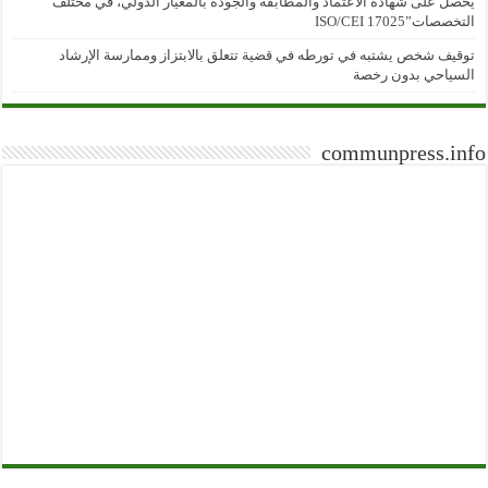
يحصل على شهادة الاعتماد والمطابقة والجودة بالمعيار الدولي، في مختلف
التخصصات”ISO/CEI 17025
توقيف شخص يشتبه في تورطه في قضية تتعلق بالابتزاز وممارسة الإرشاد
السياحي بدون رخصة
communpress.info