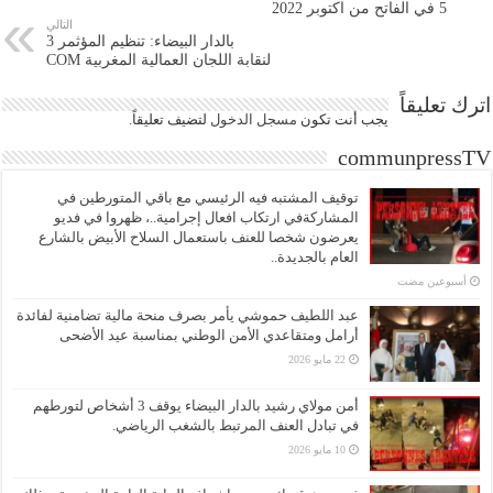
5 في الفاتح من اكتوبر 2022
التالي
بالدار البيضاء: تنظيم المؤثمر 3
لنقابة اللجان العمالية المغربية COM
اترك تعليقاً
يجب أنت تكون
مسجل الدخول
لتضيف تعليقاً.
communpressTV
توقيف المشتبه فيه الرئيسي مع باقي المتورطين في
المشاركةفي ارتكاب افعال إجرامية..، ظهروا في فديو
يعرضون شخصا للعنف باستعمال السلاح الأبيض بالشارع
العام بالجديدة..
‏أسبوعين مضت
عبد اللطيف حموشي يأمر بصرف منحة مالية تضامنية لفائدة
أرامل ومتقاعدي الأمن الوطني بمناسبة عيد الأضحى
22 مايو 2026
أمن مولاي رشيد بالدار البيضاء يوقف 3 أشخاص لتورطهم
في تبادل العنف المرتبط بالشغب الرياضي.
10 مايو 2026