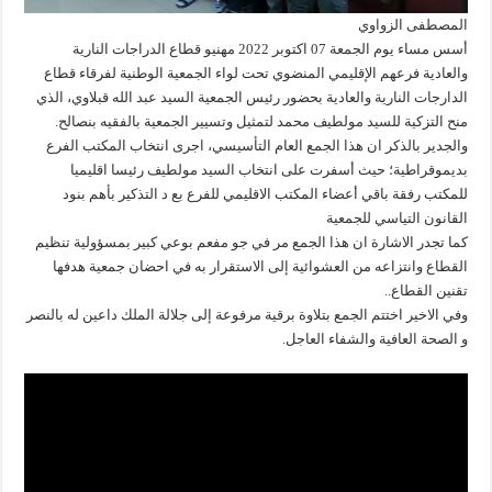
المصطفى الزواوي
أسس مساء يوم الجمعة 07 اكتوبر 2022 مهنيو قطاع الدراجات النارية
والعادية فرعهم الإقليمي المنضوي تحت لواء الجمعية الوطنية لفرقاء قطاع
الدارجات النارية والعادية بحضور رئيس الجمعية السيد عبد الله قبلاوي، الذي
منح التزكية للسيد مولطيف محمد لتمثيل وتسيير الجمعية بالفقيه بنصالح.
والجدير بالذكر ان هذا الجمع العام التأسيسي، اجرى انتخاب المكتب الفرع
بديموقراطية؛ حيث أسفرت على انتخاب السيد مولطيف رئيسا اقليميا
للمكتب رفقة باقي أعضاء المكتب الاقليمي للفرع بع د التذكير بأهم بنود
القانون التياسي للجمعية
كما تجدر الاشارة ان هذا الجمع مر في جو مفعم بوعي كبير بمسؤولية تنظيم
القطاع وانتزاعه من العشوائية إلى الاستقرار به في احضان جمعية هدفها
تقنين القطاع..
وفي الاخير اختتم الجمع بتلاوة برقية مرفوعة إلى جلالة الملك داعين له بالنصر
و الصحة العافية والشفاء العاجل.