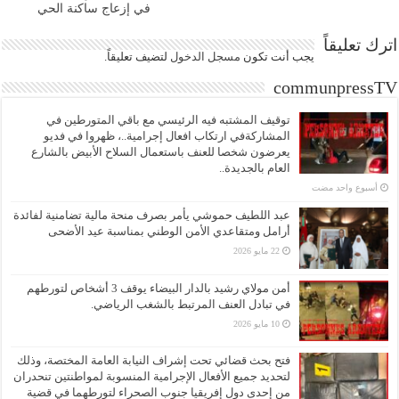
في إزعاج ساكنة الحي
اترك تعليقاً
يجب أنت تكون
مسجل الدخول
لتضيف تعليقاً.
communpressTV
توقيف المشتبه فيه الرئيسي مع باقي المتورطين في
المشاركةفي ارتكاب افعال إجرامية..، ظهروا في فديو
يعرضون شخصا للعنف باستعمال السلاح الأبيض بالشارع
العام بالجديدة..
‏أسبوع واحد مضت
عبد اللطيف حموشي يأمر بصرف منحة مالية تضامنية لفائدة
أرامل ومتقاعدي الأمن الوطني بمناسبة عيد الأضحى
22 مايو 2026
أمن مولاي رشيد بالدار البيضاء يوقف 3 أشخاص لتورطهم
في تبادل العنف المرتبط بالشغب الرياضي.
10 مايو 2026
فتح بحث قضائي تحت إشراف النيابة العامة المختصة، وذلك
لتحديد جميع الأفعال الإجرامية المنسوبة لمواطنتين تنحدران
من إحدى دول إفريقيا جنوب الصحراء لتورطهما في قضية