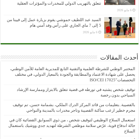
تتعلق بالتهريب الدولي للمخدرات والمؤثرات العقلية
6 مايو 2026
السيد عبد اللطيف حموشي يقوم بزيارة عمل إلى فيينا من
5 إلى 7 ماي الجاري على رأس وفد أمني هام
6 مايو 2026
أحدث المقالات
المختبر الوطني للشرطة العلمية والتقنية التابع للمديرية العامة للأمن الوطني،
يحصل على شهادة الاعتماد والمطابقة والجودة بالمعيار الدولي، في مختلف
التخصصات”ISO/CEI 17025
توقيف شخص يشتبه في تورطه في قضية تتعلق بالابتزاز وممارسة الإرشاد
السياحي بدون رخصة
بالقصيبة..بتعليمات من قائد المركز الدرك الملكي، بشمامة حسن، تم توقيف
مجرم خطير ارعب ساكنة القصيبة وتاجر مخدرات بالمدينة والنواحي
استعمال السلاح الوظيفي لتوقيف شخص ، من ذوي السوابق القضائية كان في
حالة اندفاع قوية، عرّض سلامة موظفي الشرطة لتهديد جدي ووشيك باستعمال
السلاح