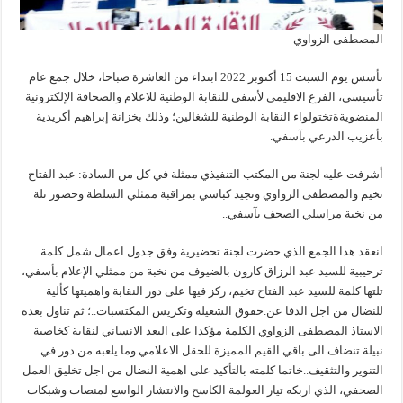
المصطفى الزواوي
تأسس يوم السبت 15 أكتوبر 2022 ابتداء من العاشرة صباحا، خلال جمع عام
تأسيسي، الفرع الاقليمي لأسفي للنقابة الوطنية للاعلام والصحافة الإلكترونية
المنضويةةتختولواء النقابة الوطنية للشغالين؛ وذلك بخزانة إبراهيم أكريدية
بأعزيب الدرعي بآسفي.
أشرفت عليه لجنة من المكتب التنفيذي ممثلة في كل من السادة: عبد الفتاح
تخيم والمصطفى الزواوي ونجيد كباسي بمراقبة ممثلي السلطة وحضور تلة
من نخبة مراسلي الصحف بآسفي..
انعقد هذا الجمع الذي حضرت لجنة تحضيرية وفق جدول اعمال شمل كلمة
ترحيبية للسيد عبد الرزاق كارون بالضيوف من نخبة من ممثلي الإعلام بأسفي،
تلتها كلمة للسيد عبد الفتاح تخيم، ركز فيها على دور النقابة واهميتها كألية
للنضال من اجل الدفا عن.حقوق الشغيلة وتكريس المكتسبات..؛ ثم تناول بعده
الاستاذ المصطفى الزواوي الكلمة مؤكدا على البعد الانساني لنقابة كخاصية
نبيلة تنضاف الى باقي القيم المميزة للحقل الاعلامي وما يلعبه من دور في
التنوير والتثقيف..خاتما كلمته بالتأكيد على اهمية النضال من اجل تخليق العمل
الصحفي، الذي اربكه تيار العولمة الكاسح والانتشار الواسع لمنصات وشبكات