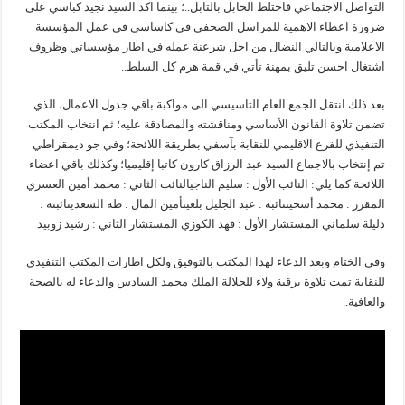
التواصل الاجتماعي فاختلط الحابل بالتابل..؛ بينما اكد السيد نجيد كباسي على
ضرورة اعطاء الاهمية للمراسل الصحفي في كاساسي في عمل المؤسسة
الاعلامية وبالتالي النضال من اجل شرعنة عمله في اطار مؤسساتي وظروف
اشتغال احسن تليق بمهنة تأتي في قمة هرم كل السلط..
بعد ذلك انتقل الجمع العام التاسيسي الى مواكبة باقي جدول الاعمال، الذي
تضمن تلاوة القانون الأساسي ومناقشته والمصادقة عليه؛ ثم انتخاب المكتب
التنفيذي للفرع الاقليمي للنقابة بآسفي بطريقة اللائحة؛ وفي جو ديمقراطي
تم إنتخاب بالاجماع السيد عبد الرزاق كارون كاتبا إقليميا؛ وكذلك باقي اعضاء
اللائحة كما يلي: النائب الأول : سليم الناجيالنائب الثاني : محمد أمين العسري
المقرر : محمد أسحيتنائبه : عبد الجليل بلعينأمين المال : طه السعدينائبته :
دليلة سلماني المستشار الأول : فهد الكوزي المستشار الثاني : رشيد زوبيد
وفي الختام وبعد الدعاء لهذا المكتب بالتوفيق ولكل اطارات المكتب التنفيذي
للنقابة تمت تلاوة برقية ولاء للجلالة الملك محمد السادس والدعاء له بالصحة
والعافية..