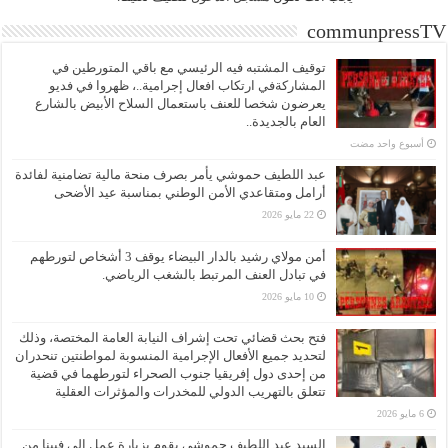
communpressTV
توقيف المشتبه فيه الرئيسي مع باقي المتورطين في
المشاركةفي ارتكاب افعال إجرامية..، ظهروا في فديو
يعرضون شخصا للعنف باستعمال السلاح الأبيض بالشارع
العام بالجديدة..
‏أسبوع واحد مضت
عبد اللطيف حموشي يأمر بصرف منحة مالية تضامنية لفائدة
أرامل ومتقاعدي الأمن الوطني بمناسبة عيد الأضحى
22 مايو 2026
أمن مولاي رشيد بالدار البيضاء يوقف 3 أشخاص لتورطهم
في تبادل العنف المرتبط بالشغب الرياضي.
10 مايو 2026
فتح بحث قضائي تحت إشراف النيابة العامة المختصة، وذلك
لتحديد جميع الأفعال الإجرامية المنسوبة لمواطنتين تنحدران
من إحدى دول إفريقيا جنوب الصحراء لتورطهما في قضية
تتعلق بالتهريب الدولي للمخدرات والمؤثرات العقلية
6 مايو 2026
السيد عبد اللطيف حموشي يقوم بزيارة عمل إلى فيينا من