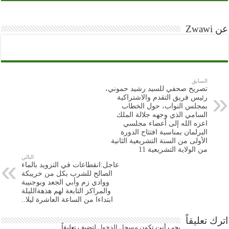
عن Zwawi
السابق
تصريح صحفي للسيد رشيد حموني،
رئيس فريق التقدم والاشتراكية
بمجلس النواب، حول الخطاب
السامي الذي وجهه جلالة الملك
اعزه الله إلى أعضاء مجلسي
البرلمان بمناسبة افتتاح الدورة
الأولى من السنة التشريعية الثانية
من الولاية التشريعية 11
التالي
عاجل:انقطاعات في التزويد بالماء
الصالح للشرب بكل من خريبكة
ووادي زم وأبي الجعد وبوجنيبة
والمراكز التابعة لهم هذهةالليلة
ابتداءا من الساعة العاشرة ليلا..
اترك تعليقاً
يجب أنت تكون
مسجل الدخول
لتضيف تعليقاً.