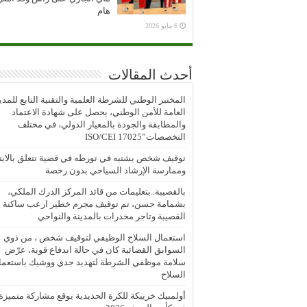
هام
6 مايو 2026
أحدث المقالات
المختبر الوطني للشرطة العلمية والتقنية التابع للمدي
العامة للأمن الوطني، يحصل على شهادة الاعتماد
والمطابقة والجودة بالمعيار الدولي، في مختلف
التخصصات”ISO/CEI 17025
توقيف شخص يشتبه في تورطه في قضية تتعلق بالابتز
وممارسة الإرشاد السياحي بدون رخصة
بالقصيبة..بتعليمات من قائد المركز الدرك الملكي،
بشمامة حسن، تم توقيف مجرم خطير ارعب ساكنة
القصيبة وتاجر مخدرات بالمدينة والنواحي
استعمال السلاح الوظيفي لتوقيف شخص ، من ذوي
السوابق القضائية كان في حالة اندفاع قوية، عرّض
سلامة موظفي الشرطة لتهديد جدي ووشيك باستعما
السلاح
أولمبيك خريبكة للكرة الحديدية يوقع مشاركة متميزة