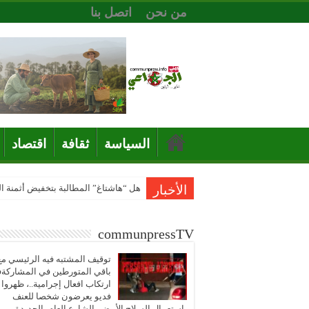
من نحن
اتصل بنا
السياسة
ثقافة
اقتصاد
الأخبار
هل “هاشتاغ” المطالبة بتخفيض أثمنة 
communpressTV
توقيف المشتبه فيه الرئيسي مع
باقي المتورطين في المشاركة
ارتكاب افعال إجرامية..، ظهروا
فديو يعرضون شخصا للعنف
باستعمال السلاح الأبيض بالشارع العام بالجديدة..