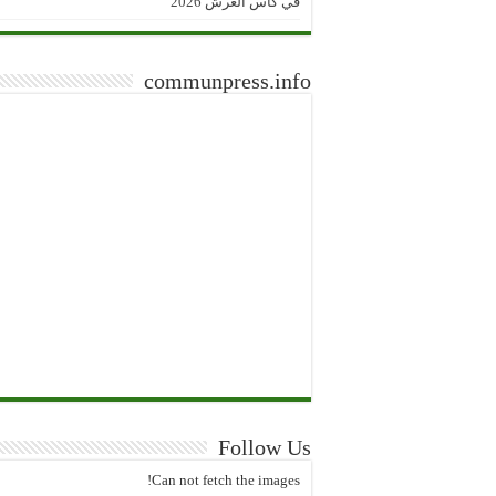
في كأس العرش 2026
communpress.info
Follow Us
Can not fetch the images!