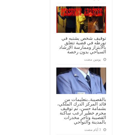
توقيف شخص يشتبه في
تورطه في قضية تتعلق
بالابتزاز وممارسة الإرشاد
السياحي بدون رخصة
‏يومين مضت
بالقصيبة..بتعليمات من
قائد المركز الدرك الملكي،
بشمامة حسن، تم توقيف
مجرم خطير ارعب ساكنة
القصيبة وتاجر مخدرات
بالمدينة والنواحي