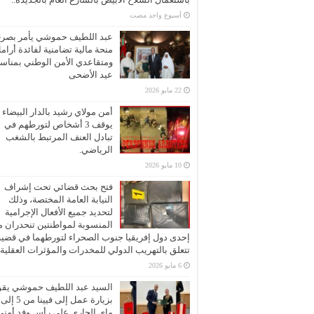
‏أسبوع واحد مضت
عبد اللطيف حموشي يأمر بصر
منحة مالية تضامنية لفائدة أرام
ومتقاعدي الأمن الوطني بمناسب
عيد الأضحى
22 مايو 2026
أمن مولاي رشيد بالدار البيضاء
يوقف 3 أشخاص لتورطهم في
تبادل العنف المرتبط بالشغب
الرياضي.
10 مايو 2026
فتح بحث قضائي تحت إشراف
النيابة العامة المختصة، وذلك
لتحديد جميع الأفعال الإجرامية
المنسوبة لمواطنتين تنحدران 
إحدى دول إفريقيا جنوب الصحراء لتورطهما في قضية
تتعلق بالتهريب الدولي للمخدرات والمؤثرات العقلية
6 مايو 2026
السيد عبد اللطيف حموشي يقو
ماي الجاري على رأس وفد أمني