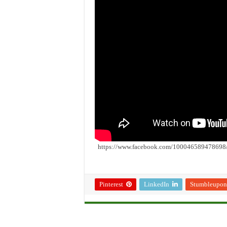
https://www.facebook.com/10004658947869
Pinterest
LinkedIn
Stumbleupon