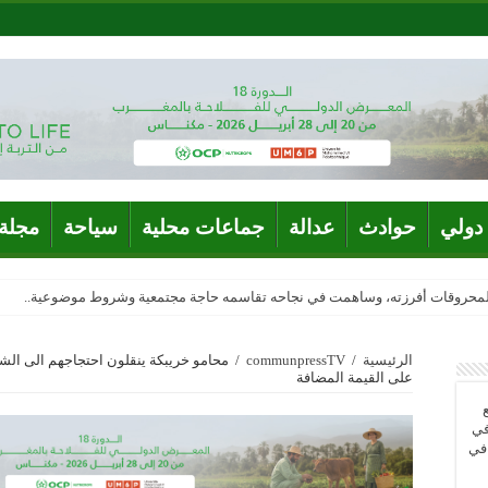
دولي
حوادث
عدالة
جماعات محلية
سياحة
مجلة 
المحروقات أفرزته، وساهمت في نجاحه تقاسمه حاجة مجتمعية وشروط موضوعية..
الرئيسية
/
communpressTV
/
محامو خريبكة ينقلون احتجاجهم الى ال
على القيمة المضافة
في
 في