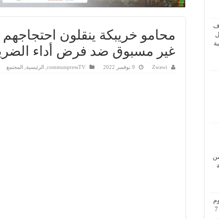
ف
محامو خريبكة ينقلون احتجاجهم 
ل
ة
غير مسبوق ضد فرض أداء الضريب
Zwawi
9 نوفمبر 2022
communpressTV
,
الرئيسية
,
المجتمع
من
م
بزيارة عمل إلى فيينا من 5 إلى 7