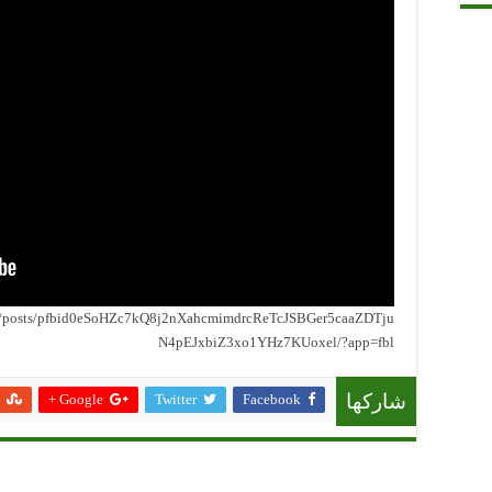
8/posts/pfbid0eSoHZc7kQ8j2nXahcmimdrcReTcJSBGer5caaZDTju
N4pEJxbiZ3xo1YHz7KUoxel/?app=fbl
Google +
Twitter
Facebook
شاركها