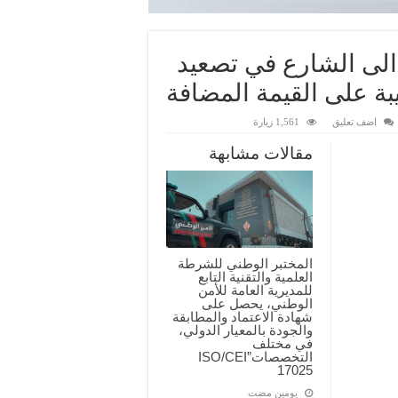
الى الشارع في تصعيد
ة على القيمة المضافة
اضف تعليق
1,561 زيارة
مقالات مشابهة
المختبر الوطني للشرطة
العلمية والتقنية التابع
للمديرية العامة للأمن
الوطني، يحصل على
شهادة الاعتماد والمطابقة
والجودة بالمعيار الدولي،
في مختلف
التخصصات”ISO/CEI
17025
‏يومين مضت