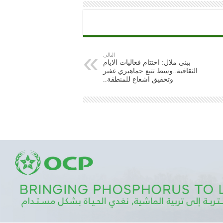
التالي
ببني ملال: اختتام فعاليات الايام
الثقافية..وسط تتبع جماهيري غفير
وتحقيق اشعاع للمنطقة..