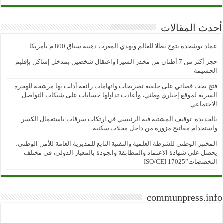
أحدث المقالات
عماد بوشجدة يتوج بطلا للعالم ويهدي المغرب ذهبية سباق 800 م بأمريكا
حجز أكثر من 7 أطنان من مخدر الشيرا واعتقال شخصين بمدخل إساكن بإقليم
الحسيمة
فتح بحث قضائي على خلفية تصريحات واتهامات زائفة أدلت بها مرشحة للهجرة
السرية لموقع إخباري وطني، وأعادت تداولها حسابات على شبكات التواصل
الاجتماعي
بالجديدة..توقيف المشتبه فيه الرئيسي في ارتكاب سرقات باستعمال الكسر
واستخدام مفاتيح مزورة من داخل محلات سكنية..
المختبر الوطني للشرطة العلمية والتقنية التابع للمديرية العامة للأمن الوطني،
يحصل على شهادة الاعتماد والمطابقة والجودة بالمعيار الدولي، في مختلف
التخصصات”ISO/CEI 17025
communpress.info