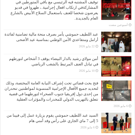
توقيف المشتبه فيه الرئيسي مع باقي المتورطين في
المشاركةفي ارتكاب افعال إجرامية..، ظهروا في فديو
يعرضون شخصا للعنف باستعمال السلاح الأبيض بالشارع
العام بالجديدة..
‏أسبوعين مضت
عبد اللطيف حموشي يأمر بصرف منحة مالية تضامنية لفائدة
أرامل ومتقاعدي الأمن الوطني بمناسبة عيد الأضحى
22 مايو 2026
أمن مولاي رشيد بالدار البيضاء يوقف 3 أشخاص لتورطهم
في تبادل العنف المرتبط بالشغب الرياضي.
10 مايو 2026
فتح بحث قضائي تحت إشراف النيابة العامة المختصة، وذلك
لتحديد جميع الأفعال الإجرامية المنسوبة لمواطنتين تنحدران
من إحدى دول إفريقيا جنوب الصحراء لتورطهما في قضية
تتعلق بالتهريب الدولي للمخدرات والمؤثرات العقلية
6 مايو 2026
السيد عبد اللطيف حموشي يقوم بزيارة عمل إلى فيينا من
5 إلى 7 ماي الجاري على رأس وفد أمني هام
6 مايو 2026