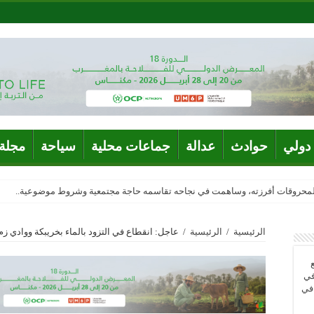
دولي
حوادث
عدالة
جماعات محلية
سياحة
مجلة 
المحروقات أفرزته، وساهمت في نجاحه تقاسمه حاجة مجتمعية وشروط موضوعية..
الرئيسية
/
الرئيسية
/
عاجل: انقطاع في التزود بالماء بخريبكة ووادي زم غدا الس
في
 في