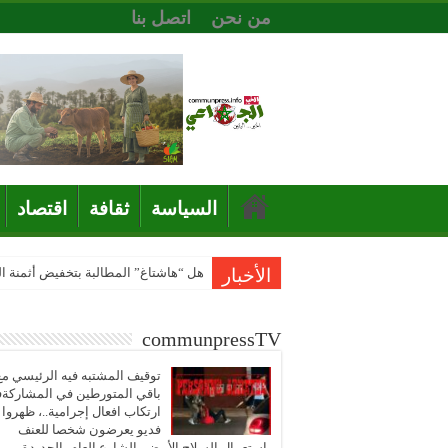
من نحن
اتصل بنا
السياسة
ثقافة
اقتصاد
الأخبار
هل “هاشتاغ” المطالبة بتخفيض أثمنة 
communpressTV
توقيف المشتبه فيه الرئيسي مع
باقي المتورطين في المشاركة
ارتكاب افعال إجرامية..، ظهروا
فديو يعرضون شخصا للعنف
باستعمال السلاح الأبيض بالشارع العام بالجديدة..