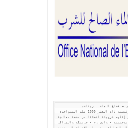
            يخبر المكتب الوطني للكهرباء والماء الصالح للشرب – قطاع الماء - زبناءه 
الكرام أنه وبسبب أشغال إصلاح عطب على مستوى القناة الرئيسية ذات القطر 1000 ملم المتواجدة  
بمدينة وادي زم  والتي تزود بالماء الشروب مدن ومراكز إقليم خريبكة انطلاقا من محطة معالجة 
مياه سد آيت مسعود بإقليم بني ملال، ستعرف كل من مدن بوجنيبة - وادي زم - خريبكة والمراكز 
التابعة لها اضطرابات وانقطاعات في التزويد بالماء الصالح للشرب خصوصا بالأحياء المرتفعة 