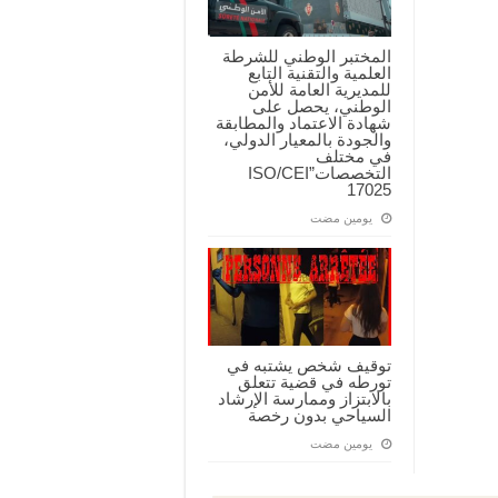
المختبر الوطني للشرطة
العلمية والتقنية التابع
للمديرية العامة للأمن
الوطني، يحصل على
شهادة الاعتماد والمطابقة
والجودة بالمعيار الدولي،
في مختلف
التخصصات”ISO/CEI
17025
‏يومين مضت
توقيف شخص يشتبه في
تورطه في قضية تتعلق
بالابتزاز وممارسة الإرشاد
السياحي بدون رخصة
‏يومين مضت