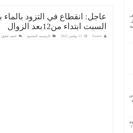
عاجل: انقطاع في التزود بالماء 
ف
ل
السبت ابتداء من12بعد الزوال
ة
Zwawi
11 نوفمبر 2022
الرئيسية
,
المجتمع
اضف تعليق
من
م
بزيارة عمل إلى فيينا من 5 إلى 7