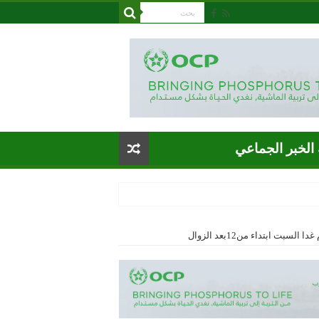
الخبر الجماعي
بت ابتداء من12بعد الزوال