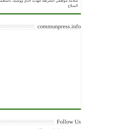
سلامة موظفي الشرطة لتهديد جدي ووشيك باستعما
السلاح
communpress.info
Follow Us