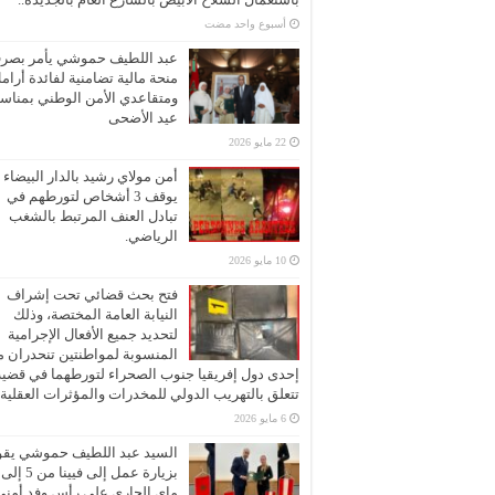
‏أسبوع واحد مضت
عبد اللطيف حموشي يأمر بصر
منحة مالية تضامنية لفائدة أرام
ومتقاعدي الأمن الوطني بمناسب
عيد الأضحى
22 مايو 2026
أمن مولاي رشيد بالدار البيضاء
يوقف 3 أشخاص لتورطهم في
تبادل العنف المرتبط بالشغب
الرياضي.
10 مايو 2026
فتح بحث قضائي تحت إشراف
النيابة العامة المختصة، وذلك
لتحديد جميع الأفعال الإجرامية
المنسوبة لمواطنتين تنحدران 
إحدى دول إفريقيا جنوب الصحراء لتورطهما في قضية
تتعلق بالتهريب الدولي للمخدرات والمؤثرات العقلية
6 مايو 2026
السيد عبد اللطيف حموشي يقو
ماي الجاري على رأس وفد أمني