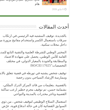
هام
6 مايو 2026
أحدث المقالات
بالجديدة..توقيف المشتبه فيه الرئيسي في ارتكاب
سرقات باستعمال الكسر واستخدام مفاتيح مزورة م
داخل محلات سكنية..
المختبر الوطني للشرطة العلمية والتقنية التابع للمدي
العامة للأمن الوطني، يحصل على شهادة الاعتماد
والمطابقة والجودة بالمعيار الدولي، في مختلف
التخصصات”ISO/CEI 17025
توقيف شخص يشتبه في تورطه في قضية تتعلق بالابتز
وممارسة الإرشاد السياحي بدون رخصة
بالقصيبة..بتعليمات من قائد المركز الدرك الملكي،
بشمامة حسن، تم توقيف مجرم خطير ارعب ساكنة
القصيبة وتاجر مخدرات بالمدينة والنواحي
استعمال السلاح الوظيفي لتوقيف شخص ، من ذوي
السوابق القضائية كان في حالة اندفاع قوية، عرّض