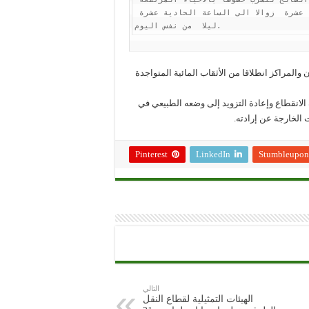
وذلك يوم  السبت  12 نونبر   2022 من الساعة  الثانية عشرة  زوالا الى الساعة الحادية عشرة 
ليلا  من نفس اليوم.
المراكز انطلاقا من الأثقاب المائية المتواجدة
ة الانقطاع وإعادة التزويد إلى وضعه الطبيعي في
الخارجة عن إرادته.
Pinterest
LinkedIn
Stumbleupon
التالي
الهيئات التمثيلية لقطاع النقل