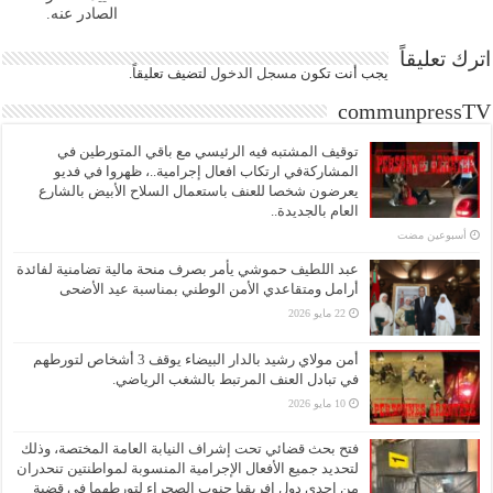
الصادر عنه.
اترك تعليقاً
يجب أنت تكون
مسجل الدخول
لتضيف تعليقاً.
communpressTV
توقيف المشتبه فيه الرئيسي مع باقي المتورطين في
المشاركةفي ارتكاب افعال إجرامية..، ظهروا في فديو
يعرضون شخصا للعنف باستعمال السلاح الأبيض بالشارع
العام بالجديدة..
‏أسبوعين مضت
عبد اللطيف حموشي يأمر بصرف منحة مالية تضامنية لفائدة
أرامل ومتقاعدي الأمن الوطني بمناسبة عيد الأضحى
22 مايو 2026
أمن مولاي رشيد بالدار البيضاء يوقف 3 أشخاص لتورطهم
في تبادل العنف المرتبط بالشغب الرياضي.
10 مايو 2026
فتح بحث قضائي تحت إشراف النيابة العامة المختصة، وذلك
لتحديد جميع الأفعال الإجرامية المنسوبة لمواطنتين تنحدران
من إحدى دول إفريقيا جنوب الصحراء لتورطهما في قضية