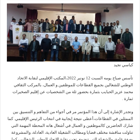
كباسي نجيد
تأسس صباح يومه السبت 12 نونبر 2022،المكتب الإقليمي لنقابة الاتحاد
الوطني للشغالين بجميع القطاعات للموظفين و العمال، بالمركب الثقافي
محمد عزيز الحبايب بثمارة بحضور ثلة من الشخصيات عن إقليم الصخيرات
ثمارة .
وتجدر الإشارة إلى أن هذا المؤتمر مر في أجواء من التفاهم و التنسيق بين
الممثلين في القطاعات،أعطى نتيجة إيجابية في انتخاب الرئيس الإقليمي. كما
شارك الحاضرين كالموظفين و العمال في أشغال هاته المحطة المهمة التي
تناولت مناقشة مختلف قضايا ومطالب الشغيلة العادية، العادلة، والمشروعة
بصفة عامة، والشغيلة التي تنضوي تحت نقابة الاتحاد الوطني للشغالين، كما