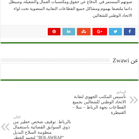
صوتهم المستمر في الدفاع عن حقوق ومكتسبات العمال والشغيلة، وسيظل
دائما ملتصقا بهموم ومشاكل جميع القطاعات النقابية المنضوية تحت لواء
الاتحاد الوطني للشغالين.
عن Zwawi
السابق
تأسيس المكتب الجهوي لنقابة
الاتحاد الوطني للشغالين بجميع
القطاعات بجهة الرباط – سلا –
القنيطرة
التالي
بالرباط: توقيف شخص خطير من
ذوي السوابق القضائية باستعمال
منظومة السلاح البديل
“BOLAWRAP” لتحييد الخطر