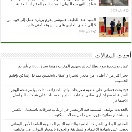
تتعلق بالتهريب الدولي للمخدرات والمؤثرات العقلية
6 مايو 2026
السيد عبد اللطيف حموشي يقوم بزيارة عمل إلى فيينا من
5 إلى 7 ماي الجاري على رأس وفد أمني هام
6 مايو 2026
أحدث المقالات
عماد بوشجدة يتوج بطلا للعالم ويهدي المغرب ذهبية سباق 800 م بأمريكا
حجز أكثر من 7 أطنان من مخدر الشيرا واعتقال شخصين بمدخل إساكن بإقليم
الحسيمة
فتح بحث قضائي على خلفية تصريحات واتهامات زائفة أدلت بها مرشحة للهجرة
السرية لموقع إخباري وطني، وأعادت تداولها حسابات على شبكات التواصل
الاجتماعي
بالجديدة..توقيف المشتبه فيه الرئيسي في ارتكاب سرقات باستعمال الكسر
واستخدام مفاتيح مزورة من داخل محلات سكنية..
المختبر الوطني للشرطة العلمية والتقنية التابع للمديرية العامة للأمن الوطني،
يحصل على شهادة الاعتماد والمطابقة والجودة بالمعيار الدولي، في مختلف