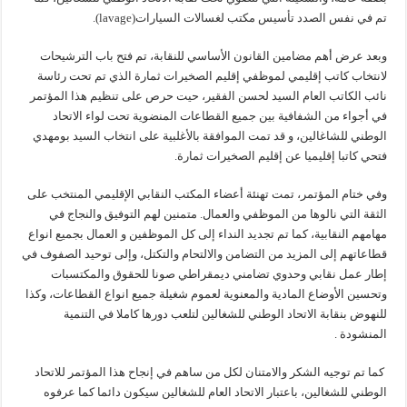
تم في نفس الصدد تأسيس مكتب لغسالات السيارات(lavage).
وبعد عرض أهم مضامين القانون الأساسي للنقابة، تم فتح باب الترشيحات
لانتخاب كاتب إقليمي لموظفي إقليم الصخيرات ثمارة الذي تم تحت رئاسة
نائب الكاتب العام السيد لحسن الفقير، حيت حرص على تنظيم هذا المؤتمر
في أجواء من الشفافية بين جميع القطاعات المنضوية تحت لواء الاتحاد
الوطني للشاغالين، و قد تمت الموافقة بالأغلبية على انتخاب السيد بومهدي
فتحي كاتبا إقليميا عن إقليم الصخيرات ثمارة.
وفي ختام المؤتمر، تمت تهنئة أعضاء المكتب النقابي الإقليمي المنتخب على
الثقة التي نالوها من الموظفي والعمال. متمنين لهم التوفيق والنجاج في
مهامهم النقابية، كما تم تجديد النداء إلى كل الموظفين و العمال بجميع انواع
قطاعاتهم إلى المزيد من التضامن والالتحام والتكتل، وإلى توحيد الصفوف في
إطار عمل نقابي وحدوي تضامني ديمقراطي صونا للحقوق والمكتسبات
وتحسين الأوضاع المادية والمعنوية لعموم شغيلة جميع انواع القطاعات، وكذا
للنهوض بنقابة الاتحاد الوطني للشغالين لتلعب دورها كاملا في التنمية
المنشودة .
كما تم توجيه الشكر والامتنان لكل من ساهم في إنجاح هذا المؤتمر للاتحاد
الوطني للشغالين، باعتبار الاتحاد العام للشغالين سيكون دائما كما عرفوه