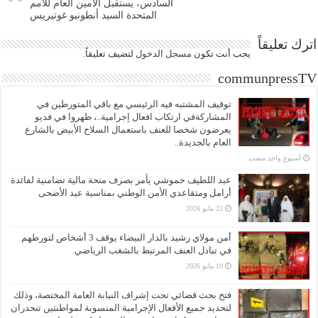
السادس، يستقبل الأمين العام للأمم
المتحدة السيد أنطونيو غوتيريس
اترك تعليقاً
يجب أنت تكون
مسجل الدخول
لتضيف تعليقاً.
communpressTV
توقيف المشتبه فيه الرئيسي مع باقي المتورطين في
المشاركةفي ارتكاب افعال إجرامية..، ظهروا في فديو
يعرضون شخصا للعنف باستعمال السلاح الأبيض بالشارع
العام بالجديدة..
‏أسبوع واحد مضت
عبد اللطيف حموشي يأمر بصرف منحة مالية تضامنية لفائدة
أرامل ومتقاعدي الأمن الوطني بمناسبة عيد الأضحى
22 مايو 2026
أمن مولاي رشيد بالدار البيضاء يوقف 3 أشخاص لتورطهم
في تبادل العنف المرتبط بالشغب الرياضي.
10 مايو 2026
فتح بحث قضائي تحت إشراف النيابة العامة المختصة، وذلك
لتحديد جميع الأفعال الإجرامية المنسوبة لمواطنتين تنحدران