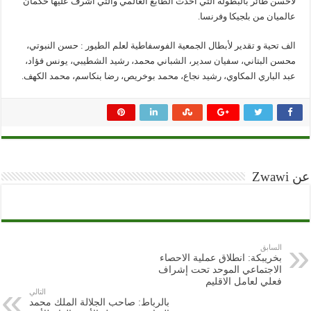
لأحسن طائر بالبطولة التي اخدت الطابع العالمي والتي اشرف عليها حكمان
عالميان من بلجيكا وفرنسا.
الف تحية و تقدير لأبطال الجمعية الفوسفاطية لعلم الطيور : حسن النبوتي،
محسن البتاني، سفيان سدير، الشباني محمد، رشيد الشطيبي، يونس فؤاد،
عبد الباري المكاوي، رشيد نجاع، محمد بوخريص، رضا بنكاسم، محمد الكهف.
عن Zwawi
السابق
بخريبكة: انطلاق عملية الاحصاء
الاجتماعي الموحد تحت إشراف
فعلي لعامل الاقليم
التالي
بالرباط: صاحب الجلالة الملك محمد