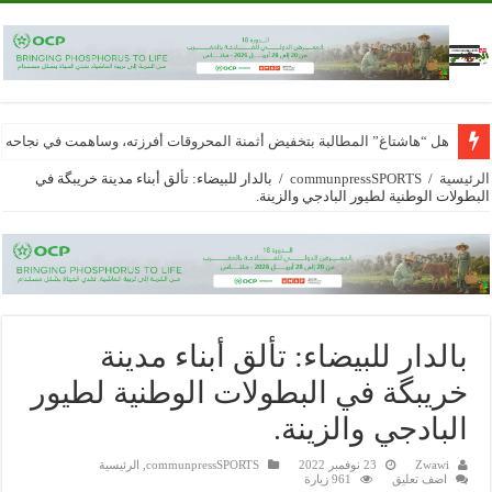
هل “هاشتاغ” المطالبة بتخفيض أثمنة المحروقات أفرزته، وساهمت في نجاحه
الرئيسية
/
communpressSPORTS
/
بالدار للبيضاء: تألق أبناء مدينة خريبگة في
البطولات الوطنية لطيور البادجي والزينة.
بالدار للبيضاء: تألق أبناء مدينة
خريبگة في البطولات الوطنية لطيور
البادجي والزينة.
Zwawi
23 نوفمبر 2022
communpressSPORTS
,
الرئيسية
اضف تعليق
961 زيارة