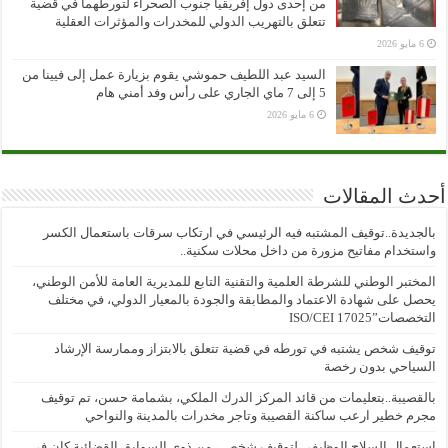
من إحدى دول إفريقيا جنوب الصحراء لتورطهما في قضية
تتعلق بالتهريب الدولي للمخدرات والمؤثرات العقلية
6 مايو 2026
السيد عبد اللطيف حموشي يقوم بزيارة عمل إلى فيينا من
5 إلى 7 ماي الجاري على رأس وفد أمني هام
6 مايو 2026
أحدث المقالات
بالجديدة..توقيف المشتبه فيه الرئيسي في ارتكاب سرقات باستعمال الكسر
واستخدام مفاتيح مزورة من داخل محلات سكنية..
المختبر الوطني للشرطة العلمية والتقنية التابع للمديرية العامة للأمن الوطني،
يحصل على شهادة الاعتماد والمطابقة والجودة بالمعيار الدولي، في مختلف
التخصصات”ISO/CEI 17025
توقيف شخص يشتبه في تورطه في قضية تتعلق بالابتزاز وممارسة الإرشاد
السياحي بدون رخصة
بالقصيبة..بتعليمات من قائد المركز الدرك الملكي، بشمامة حسن، تم توقيف
مجرم خطير ارعب ساكنة القصيبة وتاجر مخدرات بالمدينة والنواحي
استعمال السلاح الوظيفي لتوقيف شخص ، من ذوي السوابق القضائية كان في