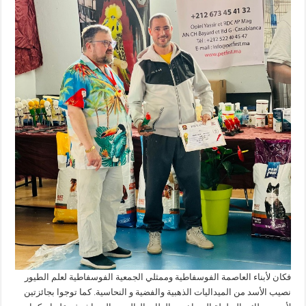
فكان لأبناء العاصمة الفوسفاطية وممثلي الجمعية الفوسفاطية لعلم الطيور
نصيب الأسد من الميداليات الذهبية والفضية و النحاسية. كما توجوا بجائزتين