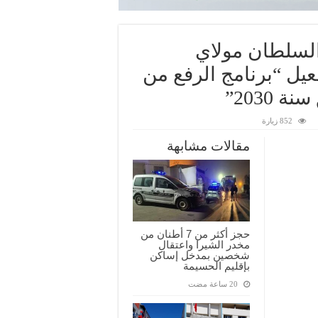
السلطان مولاي
يل “برنامج الرفع من
2030”
852 زيارة
مقالات مشابهة
حجز أكثر من 7 أطنان من
مخدر الشيرا واعتقال
شخصين بمدخل إساكن
بإقليم الحسيمة