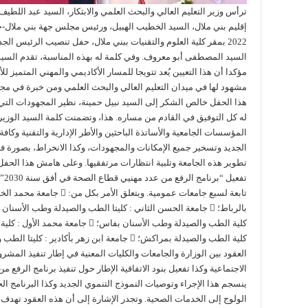
ترأس وزير التعليم العالي والبحث العلمي والابتكار، السيد عبد اللطي
2022 بمقر كلية العلوم والتقنيات ببني ملال، حفل تنصيب الرئيس ا
السيد المصطفى أبو معروف. وفي كلمة له بهذه المناسبة، تقدم السيد 
مؤكدا أن هذا التعيين يُعد تتويجا للمسار الأكاديمي والمهني المتميز
مشهود لها في ميدان التعليم العالي والبحث العلمي ومن خبرة في مجال 
هذا الحفل خالص الشكر إلى السيد نبيل حمينة، نظير المجهودات التي بذ
له كل التوفيق في القادم من مساره. هذا، وتضمنت كلمة السيد الوزي
المؤسسات الجامعية والأساتذة الباحثين والأطر الإدارية والتقنية وك
الجديد وتسخير جميع الإمكانات والمجهودات، وكذا الانخراط، بصورة فعا
تطوير هذه الجامعة وتلبية انتظارات مرتفقيها. وعلى هامش هذا الحف
تفع
تابعة لسبع جامعات عمومية. ويت
كلية الطب والصيدلة بمراكش؛  جامعة ابن زهر بأكاد
العقود بين الوزارة والجامعات والكليات المعنية في إطار تنفيذ المشر
ينسجم هذا الإجراء وتوصيات النموذج التنموي الجديد وكذا البرنامج 
الولوج إلى الخدمات الصحية. وتجدر الإشارة إلى أن هذه العقود تهد