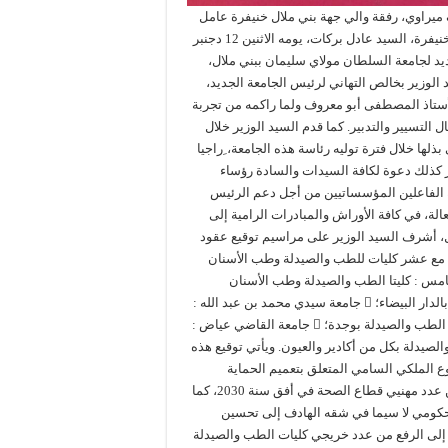
ف ميراوي، رفقة والي جهة بني ملال خنيفرة عامل
إقليم بني ملال، السيد الخطيب الهبيل، ورئيس مجلس جهة بني ملال-خنيفرة، السيد عادل بركات، يومه الاثنين 12 دجنبر
لجديد لجامعة السلطان مولاي سليمان ببني ملال،
الوزير بخالص التهاني لرئيس الجامعة الجديد،
 للأستاذ المصطفى أبو معروف ولما راكمه من تجربة
التسيير والتدبير. كما قدم السيد الوزير خلال
لها خلال فترة توليه رئاسة هذه الجامعة، ِراجيا
ر كذلك دعوة لكافة السيدات والسادة رؤساء
افة الفاعلين المؤسساتيين من أجل دعم الرئيس
لة، في كافة الأوراش والمبادرات الرامية إلى
ل، أشرف السيد الوزير على مراسيم توقيع عقود
يل “برنامج الرفع من عدد مهنيي قطاع الصحة في أفق سنة 2030” مع عشر كليات للطب والصيدلة وطب الأسنان
علق الأمر بكل من:  جامعة محمد الخامس : كليتا الطب والصيدلة وطب الأسنان
بالرباط؛  جامعة الحسن الثاني : كليتا الطب والصيدلة وطب الأسنان بالدار البيضاء؛  جامعة سيدي محمد بن عبد الله :
كلية الطب والصيدلة وطب الأسنان بفاس؛  جامعة محمد الأول : كلية الطب والصيدلة بوجدة؛  جامعة القاضي عياض :
ير : كليتا الطب والصيدلة بكل من أكادير والعيون. ويأتي توقيع هذه
وع الملكي السامي المتعلق بتعميم الحماية
الاجتماعية وكذا تفعيل بنود الاتفاقية الإطار حول تنفيذ برنامج الرفع من عدد مهنيي قطاع الصحة في أفق سنة 2030، كما
الحكومي لا سيما في شقه الهادف إلى تحسين
ف إلى الرفع من عدد خريجي كليات الطب والصيدلة