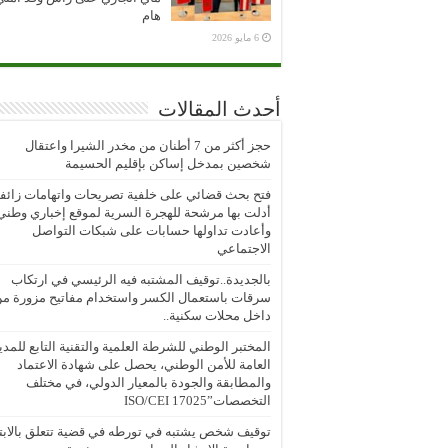
هام
6 مايو 2026
أحدث المقالات
حجز أكثر من 7 أطنان من مخدر الشيرا واعتقال
شخصين بمدخل إساكن بإقليم الحسيمة
فتح بحث قضائي على خلفية تصريحات واتهامات زائف
أدلت بها مرشحة للهجرة السرية لموقع إخباري وطني
وأعادت تداولها حسابات على شبكات التواصل
الاجتماعي
بالجديدة..توقيف المشتبه فيه الرئيسي في ارتكاب
سرقات باستعمال الكسر واستخدام مفاتيح مزورة م
داخل محلات سكنية..
المختبر الوطني للشرطة العلمية والتقنية التابع للمدي
العامة للأمن الوطني، يحصل على شهادة الاعتماد
والمطابقة والجودة بالمعيار الدولي، في مختلف
التخصصات”ISO/CEI 17025
توقيف شخص يشتبه في تورطه في قضية تتعلق بالابتز