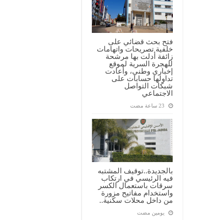
فتح بحث قضائي على
خلفية تصريحات واتهامات
زائفة أدلت بها مرشحة
للهجرة السرية لموقع
إخباري وطني، وأعادت
تداولها حسابات على
شبكات التواصل
الاجتماعي
بالجديدة..توقيف المشتبه
فيه الرئيسي في ارتكاب
سرقات باستعمال الكسر
واستخدام مفاتيح مزورة
من داخل محلات سكنية..
‏يومين مضت