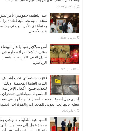
‏أسبوعين مضت
عبد اللطيف حموشي يأمر بصر
منحة مالية تضامنية لفائدة أرام
ومتقاعدي الأمن الوطني بمناسب
عيد الأضحى
22 مايو 2026
أمن مولاي رشيد بالدار البيضاء
يوقف 3 أشخاص لتورطهم في
تبادل العنف المرتبط بالشغب
الرياضي.
10 مايو 2026
فتح بحث قضائي تحت إشراف
النيابة العامة المختصة، وذلك
لتحديد جميع الأفعال الإجرامية
المنسوبة لمواطنتين تنحدران 
إحدى دول إفريقيا جنوب الصحراء لتورطهما في قضية
تتعلق بالتهريب الدولي للمخدرات والمؤثرات العقلية
6 مايو 2026
السيد عبد اللطيف حموشي يقو
ماي الجاري على رأس وفد أمني