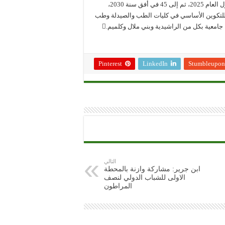
وطب الأسنان والوصول لعتبة 24 مهني صحي لكل 10.000 نسمة ‏ بحلول العام 2025، ثم إلى 45 في أفق سنة 2030،
ء هندسة جديدة للتكوين الأساسي في كليات الطب والصيدلة وطب
الأسنان، وإحداث ثلاث كليات للطب والصيدلة وثلاث مراكز استشفائية جامعية بكل من الراشيدية وبني ملال وكلميم.
Pinterest
LinkedIn
Stumbleupon
التالي
ابن جرير: مشاركة وازنة بالمحطة
الاولى للشباب الدولي لنصف
المراطون