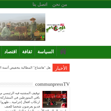
من نحن
اتصل بنا
السياسة
ثقافة
اقتصاد
الأخبار
هل “هاشتاغ” المطالبة بتخفيض أثمنة 
communpressTV
توقيف المشتبه فيه الرئيسي مع
باقي المتورطين في المشاركة
ارتكاب افعال إجرامية..، ظهروا
فديو يعرضون شخصا للعنف
باستعمال السلاح الأبيض بالشارع العام بالجديدة..