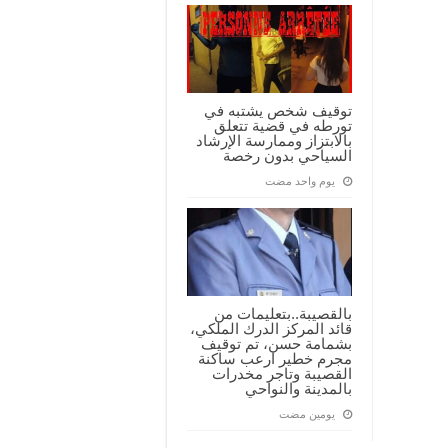
توقيف شخص يشتبه في
تورطه في قضية تتعلق
بالابتزاز وممارسة الإرشاد
السياحي بدون رخصة
‏يوم واحد مضت
بالقصيبة..بتعليمات من
قائد المركز الدرك الملكي،
بشمامة حسن، تم توقيف
مجرم خطير ارعب ساكنة
القصيبة وتاجر مخدرات
بالمدينة والنواحي
‏يومين مضت