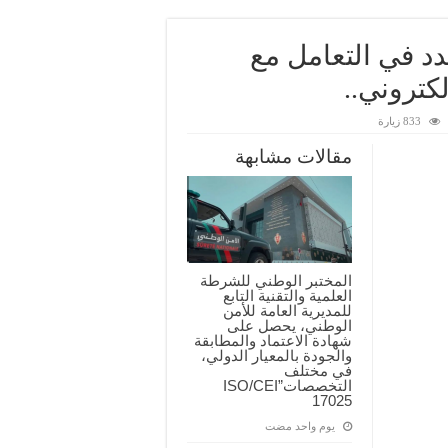
دد في التعامل مع
كتروني..
833 زيارة
مقالات مشابهة
المختبر الوطني للشرطة
العلمية والتقنية التابع
للمديرية العامة للأمن
الوطني، يحصل على
شهادة الاعتماد والمطابقة
والجودة بالمعيار الدولي،
في مختلف
التخصصات”ISO/CEI
17025
‏يوم واحد مضت