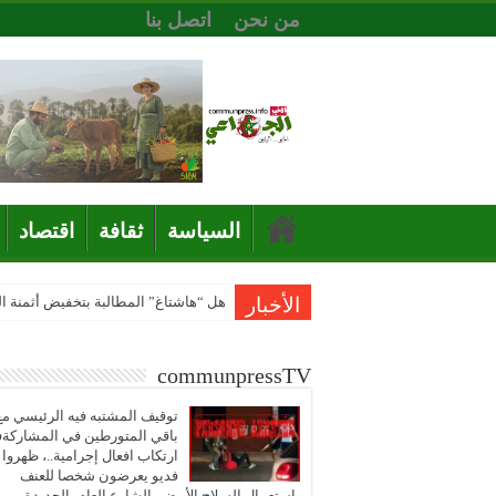
من نحن
اتصل بنا
السياسة
ثقافة
اقتصاد
الأخبار
هل “هاشتاغ” المطالبة بتخفيض أثمنة 
المختبر الوطني للشرطة العلمية والتقنية ا
communpressTV
توقيف المشتبه فيه الرئيسي مع
باقي المتورطين في المشاركة
ارتكاب افعال إجرامية..، ظهروا
فديو يعرضون شخصا للعنف
باستعمال السلاح الأبيض بالشارع العام بالجديدة..