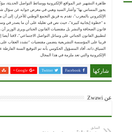
ظاهرة التشهير عبر المواقع الإلكترونية ووسائط التواصل الحديثة، مؤك
يجوز المساس بها”.وأشار السيد وهبي في معرض جوابه عن سؤال ش
الإلكتروني بالمغرب”، تقدم به فريق التجمع الوطني للأحرار، إلى أن
ه “خطوة إيجابية كبيرة”، حيث نص في تعليله على أن ما يصدر في وسا
قانون الصحافة والنشر بل مقتضيات القانون الجنائي.ويرى الوزير أن هذا
لتطبيق القانون الجنائي على وسائل التواصل الاجتماعي”، لافتا أيضا إ
قريبا على المؤسسة التشريعية يتضمن مقتضيات “تشدد العقاب على
السياق ذاته، أفاد المسؤول الحكومي بأنه تم التوقيع السنة الفارطة ع
الإلكترونية والتي تعد ملزمة في هذا المجال.
Google +
Twitter
Facebook
شاركها
عن Zwawi
السابق