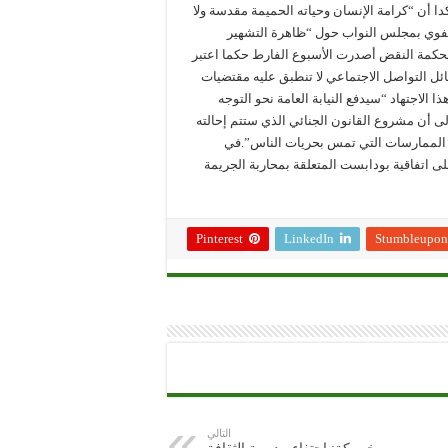
دا أن “كرامة الإنسان وحياته الحميمة مقدسة ولا
فوي بمجلس النواب حول “ظاهرة التشهير
 محكمة النقض أصدرت الأسبوع الفارط حكما اعتبر
ئل التواصل الاجتماعي لا تنطبق عليه مقتضيات
 الاجتهاد “سيدفع النيابة العامة نحو التوجه
لى أن مشروع القانون الجنائي الذي ستتم إحالته
 الممارسات التي تمس بحريات الناس”.في
لى اتفاقية بودابست المتعلقة بمحاربة الجريمة
Pinterest
LinkedIn
Stumbleupon
التالي