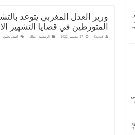
وزير العدل المغربي يتوعد بالتش
ف
ل
المتورطين في قضايا التشهير الال
ة
Zwawi
27 ديسمبر 2022
الرئيسية
,
عدالة
اضف تعليق
من
م
بزيارة عمل إلى فيينا من 5 إلى 7