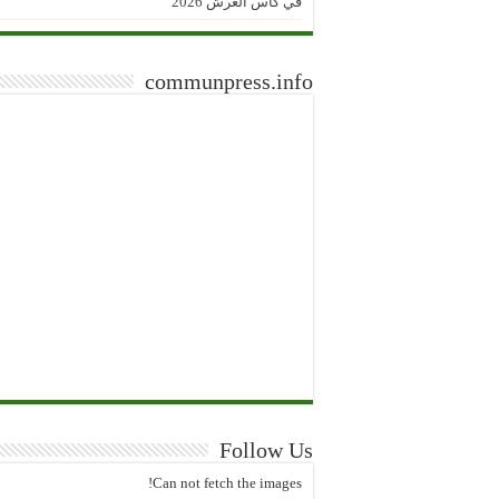
في كأس العرش 2026
communpress.info
Follow Us
Can not fetch the images!