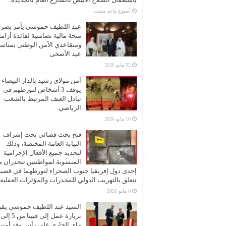
‏أسبوع واحد مضت
عبد اللطيف حموشي يأمر بصر
منحة مالية تضامنية لفائدة أرام
ومتقاعدي الأمن الوطني بمناسب
عيد الأضحى
22 مايو 2026
أمن مولاي رشيد بالدار البيضاء
يوقف 3 أشخاص لتورطهم في
تبادل العنف المرتبط بالشغب
الرياضي.
10 مايو 2026
فتح بحث قضائي تحت إشراف
النيابة العامة المختصة، وذلك
لتحديد جميع الأفعال الإجرامية
المنسوبة لمواطنتين تنحدران 
إحدى دول إفريقيا جنوب الصحراء لتورطهما في قضية
تتعلق بالتهريب الدولي للمخدرات والمؤثرات العقلية
6 مايو 2026
السيد عبد اللطيف حموشي يقو
ماي الجاري على رأس وفد أمني