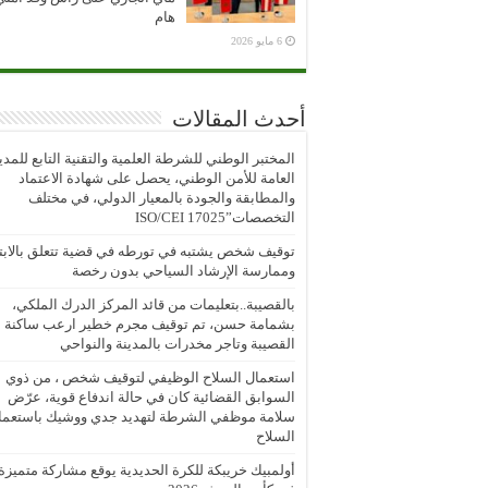
هام
6 مايو 2026
أحدث المقالات
المختبر الوطني للشرطة العلمية والتقنية التابع للمدي
العامة للأمن الوطني، يحصل على شهادة الاعتماد
والمطابقة والجودة بالمعيار الدولي، في مختلف
التخصصات”ISO/CEI 17025
توقيف شخص يشتبه في تورطه في قضية تتعلق بالابتز
وممارسة الإرشاد السياحي بدون رخصة
بالقصيبة..بتعليمات من قائد المركز الدرك الملكي،
بشمامة حسن، تم توقيف مجرم خطير ارعب ساكنة
القصيبة وتاجر مخدرات بالمدينة والنواحي
استعمال السلاح الوظيفي لتوقيف شخص ، من ذوي
السوابق القضائية كان في حالة اندفاع قوية، عرّض
سلامة موظفي الشرطة لتهديد جدي ووشيك باستعما
السلاح
أولمبيك خريبكة للكرة الحديدية يوقع مشاركة متميزة