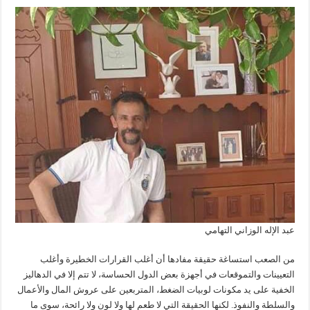
عبد الإله الوزاني التهامي
من الصعب استساغة حقيقة مفادها أن أغلب القرارات الخطيرة وأغلب
التعيينات والتموقعات في أجهزة بعض الدول الحساسة، لا تتم إلا في الدهاليز
الخفية على يد مكونات لوبيات الضغط، المتربعين على عروش المال والأعمال
والسلطة والنفوذ. لكنها الحقيقة التي لا طعم لها ولا لون ولا رائحة، سوى ما