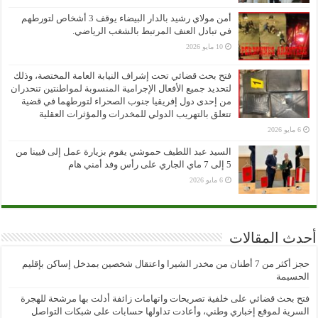
أمن مولاي رشيد بالدار البيضاء يوقف 3 أشخاص لتورطهم
في تبادل العنف المرتبط بالشغب الرياضي.
10 مايو 2026
فتح بحث قضائي تحت إشراف النيابة العامة المختصة، وذلك
لتحديد جميع الأفعال الإجرامية المنسوبة لمواطنتين تنحدران
من إحدى دول إفريقيا جنوب الصحراء لتورطهما في قضية
تتعلق بالتهريب الدولي للمخدرات والمؤثرات العقلية
6 مايو 2026
السيد عبد اللطيف حموشي يقوم بزيارة عمل إلى فيينا من
5 إلى 7 ماي الجاري على رأس وفد أمني هام
6 مايو 2026
أحدث المقالات
حجز أكثر من 7 أطنان من مخدر الشيرا واعتقال شخصين بمدخل إساكن بإقليم
الحسيمة
فتح بحث قضائي على خلفية تصريحات واتهامات زائفة أدلت بها مرشحة للهجرة
السرية لموقع إخباري وطني، وأعادت تداولها حسابات على شبكات التواصل