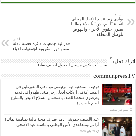
السابق
بوادي زم: تنديد الإتحاد المحلي
لنقابة “ا، م، ش” بالغلاء مطالبا
بصون حقوق الأجراء والنهوض
بأوضاع المنطقة.
التالي
فدرالية جمعيات دائرة قصبة تادلة
تنظم دورة تكوينية لجمعيات الاباء
اترك تعليقاً
يجب أنت تكون
مسجل الدخول
لتضيف تعليقاً.
communpressTV
توقيف المشتبه فيه الرئيسي مع باقي المتورطين في
المشاركةفي ارتكاب افعال إجرامية..، ظهروا في فديو
يعرضون شخصا للعنف باستعمال السلاح الأبيض بالشارع
العام بالجديدة..
‏أسبوعين مضت
عبد اللطيف حموشي يأمر بصرف منحة مالية تضامنية لفائدة
أرامل ومتقاعدي الأمن الوطني بمناسبة عيد الأضحى
22 مايو 2026