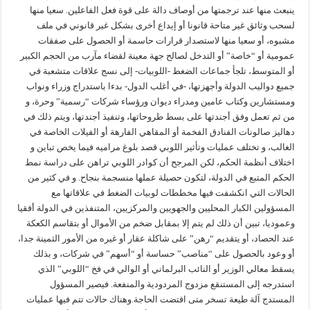
ينبعث منها عند ترجمتها من أوصاف دالة على قوة فعل الفاعلين. سعيا منها
لسحب وثائق غير متاحة قانونا أو إيداع أخرى بشكل غير قانوني في ملف
مشبوه، أو سعيا منها لاستصدار قرارات حاسمة أو الحصول على صفقات
عمومية أو “خاصة” أو التدخل لصالح جهة معينة لقضاء مآرب من الحجم الكبير
أو المتوسط، تلجأ جماعات الضغط -اللوبيات- إلى نسج علاقات متشعبة في
جميع دواليب الدولة وأجهزتها، -في أغلب الدول- بدءا باستدراج وزراء ونواب
ومستشارين وكتاب عامين ومدراء ديوان ورؤساء شركات “رسمية” وحرة، و
من ثم تعمل وفق أجندتها على بسط طروحاتها، وتنفيذ أجندتها، ويتم ذلك في
دهاليز صالونات الفنادق الفخمة أو المقاهي الفارهة أو الفيلات الخاصة في
الغالب، و تختلف عمليات وتأثير اللوبي قصد بلوغ مراميه فيما يخص تباين و
اختلاف أنظمة الحكم، لكن المرجح أن كوادر اللوبي تراهن على دراسة نمط
الحكم المتبع في الدولة، لتكون حصيلة عملها منسجمة بنجاح. و في كثير من
الحالات التي انكشفت فيها مخططات لوبيات الضغط في علاقاتها مع
المسؤولين الكبار المحليين والجهويين والمركزيين، المتنفذين في الدولة أفقيا
وعموديا، تبين أن ذلك لم يتم إلا بمقابل ضخم من الأموال أو بتقاسم الكعكة
عند الحصاد، أو يتقديم “رهن” على شاكلة عقار أو غيره من الأمور الثمينة جدا،
أو وعود بالحصول على “مناصب” حساسة أو “أسهم” في شركات، و بذلك
يسقط معالي الوزير أو النائب البرلماني أو الوالي في فخ “اللوبي” الذي
استدرجه إلى المستنقع مزدوج المردودية والمنفعة. فيصير المسؤول
المستدج آلة طيعة تسخر متى اقتضت الحاجة.وهناك حالات تتم فيها عمليات