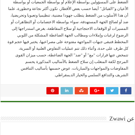
الضغط على المسؤولين بواسطة الإعلام أو بواسطة الجمعيات أو بواسطة
الأعيان و“القبائل” أيضا حسب بعض الأقطار، تكون أكثر نجاعة وخطورة، علما
أن هذا الأسلوب من الضغط يتطلب جهودا مضنية، تنظيميا وتعبويا وتحريضيا،
ضد أو لصالح الجهة المستهدفة، سواء بواسطة الاعتصامات أو التظاهرات أو
المسيرات أو الوقفات الاحتجاجية أو سلاح المقاطعة، بغرض استدراجها إلى
الرضوخ لرغبات وإملاءات ومطالب الجهة الضاغطة المشكلة من اللوبي
المخطط.فتبقى جبهات المواجهة مفتوحة على مصراعيها، يختبر فيها حجم قوة
كل طرف على حدة، وأثناء ذلك تتم عمليات التفاوض العلنية أو السرية،
تتمخض عنها قرارات “مع” أو “ضد” الجهة الضاغطة، حسب ميزان القوى
المرجح لكفة المتغلب.إن سلاح الضغط بالأساليب المذكورة يحسم
المفاوضات والمواجهات والمباريات، عوض حسمها بأساليب التنافس
الشريف والتدافع السلمي والخيار الديمقراطي.
عن Zwawi