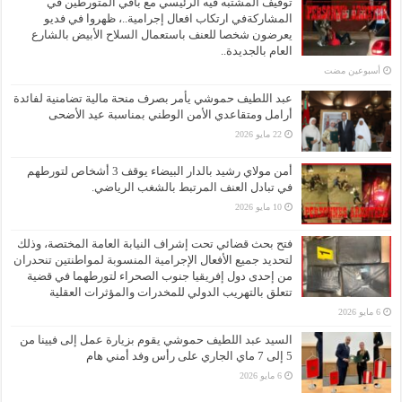
توقيف المشتبه فيه الرئيسي مع باقي المتورطين في
المشاركةفي ارتكاب افعال إجرامية..، ظهروا في فديو
يعرضون شخصا للعنف باستعمال السلاح الأبيض بالشارع
العام بالجديدة..
‏أسبوعين مضت
عبد اللطيف حموشي يأمر بصرف منحة مالية تضامنية لفائدة
أرامل ومتقاعدي الأمن الوطني بمناسبة عيد الأضحى
22 مايو 2026
أمن مولاي رشيد بالدار البيضاء يوقف 3 أشخاص لتورطهم
في تبادل العنف المرتبط بالشغب الرياضي.
10 مايو 2026
فتح بحث قضائي تحت إشراف النيابة العامة المختصة، وذلك
لتحديد جميع الأفعال الإجرامية المنسوبة لمواطنتين تنحدران
من إحدى دول إفريقيا جنوب الصحراء لتورطهما في قضية
تتعلق بالتهريب الدولي للمخدرات والمؤثرات العقلية
6 مايو 2026
السيد عبد اللطيف حموشي يقوم بزيارة عمل إلى فيينا من
5 إلى 7 ماي الجاري على رأس وفد أمني هام
6 مايو 2026