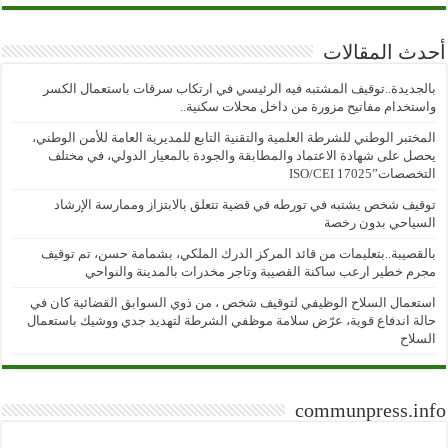
أحدث المقالات
بالجديدة..توقيف المشتبه فيه الرئيسي في ارتكاب سرقات باستعمال الكسر
واستخدام مفاتيح مزورة من داخل محلات سكنية..
المختبر الوطني للشرطة العلمية والتقنية التابع للمديرية العامة للأمن الوطني،
يحصل على شهادة الاعتماد والمطابقة والجودة بالمعيار الدولي، في مختلف
التخصصات”ISO/CEI 17025
توقيف شخص يشتبه في تورطه في قضية تتعلق بالابتزاز وممارسة الإرشاد
السياحي بدون رخصة
بالقصيبة..بتعليمات من قائد المركز الدرك الملكي، بشمامة حسن، تم توقيف
مجرم خطير ارعب ساكنة القصيبة وتاجر مخدرات بالمدينة والنواحي
استعمال السلاح الوظيفي لتوقيف شخص ، من ذوي السوابق القضائية كان في
حالة اندفاع قوية، عرّض سلامة موظفي الشرطة لتهديد جدي ووشيك باستعمال
السلاح
communpress.info