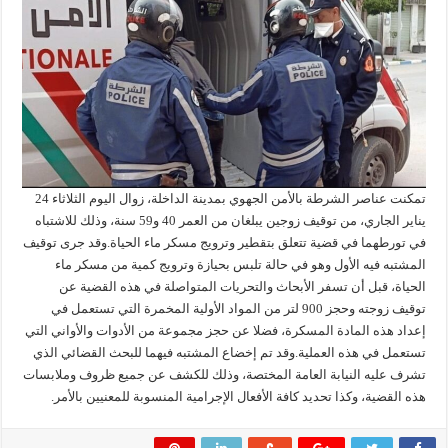
تمكنت عناصر الشرطة بالأمن الجهوي بمدينة الداخلة، زوال اليوم الثلاثاء 24
يناير الجاري، من توقيف زوجين يبلغان من العمر 40 و59 سنة، وذلك للاشتباه
في تورطهما في قضية تتعلق بتقطير وترويج مسكر ماء الحياة.وقد جرى توقيف
المشتبه فيه الأول وهو في حالة تلبس بحيازة وترويج كمية من مسكر ماء
الحياة، قبل أن تسفر الأبحاث والتحريات المتواصلة في هذه القضية عن
توقيف زوجته وحجز 900 لتر من المواد الأولية المخمرة التي تستعمل في
إعداد هذه المادة المسكرة، فضلا عن حجز مجموعة من الأدوات والأواني التي
تستعمل في هذه العملية.وقد تم إخضاع المشتبه فيهما للبحث القضائي الذي
تشرف عليه النيابة العامة المختصة، وذلك للكشف عن جميع ظروف وملابسات
هذه القضية، وكذا تحديد كافة الأفعال الإجرامية المنسوبة للمعنيين بالأمر.