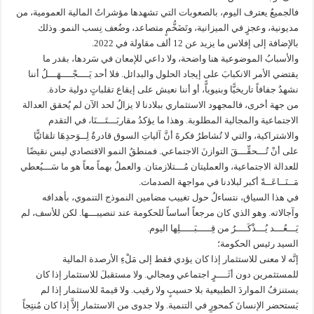
فالجميعُ يعترف اليوم، بالصعوبات التي تشهدها مؤشراتُ المالية العمومية، من
مديونية، وعجزٍ في الميزانية، وتَضَخُّمٍ متصاعد، وضُعف نِسب النمو. وذلك
بالإضافة إلى إفلاس ما يزيد عن 12 ألف مقاولة في 2022.
والأسبابُ الموضوعية هنا واضحة، ولا داعي للإمعان في سَردها، بقدر ما
يقتضي الأمر الانكبابَ على إيجاد الحلول والبدائل. فلا أحد يَــــجْــــهَـــلُ أننا
نشهدُ جفافاً تاريخيًّا وبنيوياًّ، أو أننا نعيش على إيقاع تقلباتٍ دولية حادة.
من جهة أخرى، فالمجهود الاستثماري ببلادنا لا يزالُ لحد الآن لم يُحقق العدالة
الاجتماعية والمجالية المطلوبة. وهذا ما يؤكدُ مقاربَـــتَـــنَا، في التقدم
والاشتراكية، والتي لا تُشاطرُ فكرةَ أنَّ آلياتِ السوق قادرةٌ لِــوَحدِهَا تلقائيًّا
على أنْ تُـــحقِّـــقَ التوازنَ الاجتماعي. فمنطقُ النمو الاقتصادي ليس نقيضًا
للعدالة الاجتماعية، والعمليتان مُـــتلازمتان. والعملُ بهماً معاً هو ما سَـــيُعطي
مَــنَــاعَــةً أكبر لبلادنا في مواجهة الصدمات.
في هذا السياق، نتساءلُ حول تغييب مضامين النموذج التنموي، بأهدافه
وآجالاته. وهو الذي كان مرجعاً أساساً للحكومة عند تنصيبـــها. لكن للأسف، لم
يَـــعُـــد يُـــذْكَــــرُ من قِـــــبَـــــلِها اليوم.
السيد رئيس الحكومة؛
إنَّه لا معنى للاستثمار إذا كان يؤدي فقط إلى مَلْءِ الأرصدة المالية
للمستثمرين دون أثَــــرٍ اجتماعي ومجالي. ولا مستقبلَ للاستثمار إذا كان
يستنزفُ المواردَ الطبيعية بلا حسيبٍ ولا رقيب. ولا قيمةَ للاستثمار إذا لم
يَستحضر الإنسانَ كمحورٍ في التنمية. ولا جدوى من الاستثمار إلاَّ إذا كان مُنتِجاً