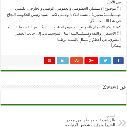
في الأخير؛
إنَّ موضوعَ الاستثمار، الخصوصي والعمومي، الوطني والخارجي، يكتسي
صِــــبغَــــةً مصيريةً بالنسبة لبلادنا. ونتمنى لكم، السيد رئيس الحكومة، النجاحَ
في هذا التَّــــحَــــدِّي.
كما عليكم الاهتمام بالجوانبِ الديموقراطية، بِــــنَــــفْــــسِ القدر، طَــالَـَـــما
أنَّ الاستقرار والثقة ومَــــتَـــانَـــة البناء المؤسساتي، إلى جانب العنصر
البشري، هي أعظمُ رَأْسَمالٍ بالنسبة لوطننا.
وشكراً.
عن Zwawi
السابق
بالرشيدية: حجز طن من مخدر
الشيرا وتوقيف شخص لارتباطه