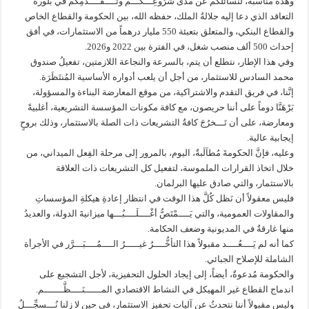
وهذه مناسبة، لنسائلكم عن مدى شُرُوعِـــكُـــم وتَــــقَــــدُّمِكُم في بلورة
التعاقد الذي دعا إليه جلالةُ الملك، حفظه الله، بين الحكومة والقطاع الخاص
والقطاع البنكي، والمتعلق بتعبئة 550 مليار درهماً من الاستثمارات، في أفق
إحداث 500 ألف منصب شغل، في الفترة بين 2022 و2026.
وفي هذا الإطار، نتطلع أن يتم، بالسرعة والنجاعة اللازمتين، تفعيلُ صندوق
محمد السادس للاستثمار، من أجل أن يلعب أدواره الأساسية المُنتَظَرَة.
إنَّنا، في فريق التقدم والاشتراكية، من موقع المعارضة البناءة والمسؤولة،
بَرْهَنَّا دوماً على أننا حريصون، مع كافة مكونات المؤسسة التشريعية، أغلبيةً
ومعارضة، على أن تَـــخرُجَ كافةُ التشريعات ذات الصلة بالاستثمار، وذلك بروحٍ
إيجابية عالية.
وعليه، فإنَّ الحكومةَ مُطاَلَبةٌ، اليوم، بالمرور إلى مرحلة الفِعل الميداني، من
خلال اتخاذ القرارات الملموسة، لتفعيل كل التشريعات ذات العلاقة
بالاستثمار، والتي صادق عليها البرلمان.
فليس معقولاً أن نَظل كُلَّ هذا الوقت في انتظار إعادةِ هيكلةِ المؤسساتِ
والمقاولات العمومية، والتي يَــــمْتَصُّ أغْــــلَــــبُـــها ميزانيةَ الدولة، والعديدُ
منها غارقةٌ في المديونية وضعف الحكامة.
كما أنه لم يَــــعُــــد مقبولاً هذا التأخُّــــرُ غيـــــرُ الــــمُــــبَـــرَّر في الأجرأة
الشاملة للإصلاح الجبائي.
والحكومة مُدعوةٌ، أيضاً، إلى إيجاد الحلول التحفيزية، لأجل التشجيع على
اندماج القطاع غير المهيكل في النشاط الاقتصادي المــــــنَــــظَّـــــــم.
وليس مقبولاً أننا نتحدثُ عن آليات تحفيز الاستثمار، في حين لا زلنا نُـــسجِّـــلُ