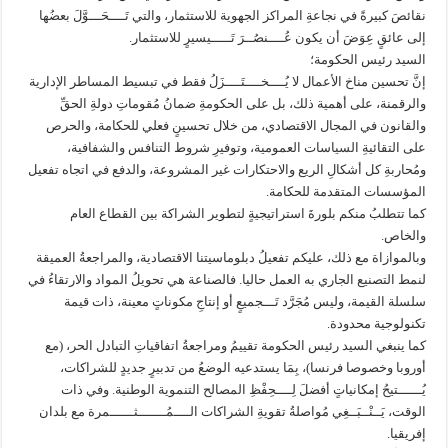
نقائصَ كبيرةً في نجاعةِ المراكز الجهوية للاستثمار، والتي تَــــحَـــوَّلَ بعضُها
إلى عائقٍ عِوَضَ أن يكون عُــــنصُــرَ تَـــــيسيرٍ للاستثمار.
السيد رئيس الحكومة؛
إنَّ تحسين مناخ الأعمال لا يُــــخــــتَــــزَلُ فقط في تبسيط المساطر الإدارية
والرقمنة، على أهمية ذلك، بل على الحكومةِ ضمانُ مُقوماتِ دولةِ الحقِّ
والقانون في المجال الاقتصادي، من خلال تحسينٍ فعلي للحكامة، والحرص
على التقائيةِ السياسات العمومية، وتوفيرِ شروط التنافس والشفافية،
ومُحاربةِ كل أشكالِ الريع والاحتكارات غير المشروعة، والدفع في اتجاه تفعيل
المؤسسات المتقدمة للحكامة.
كما تتطلبُ منكم بلورةَ استراتيجيةٍ لتطوير الشراكة بين القطاع العام
والخاص.
وبالموازاة مع ذلك، عليكم تفعيلُ دبلوماسيتنا الاقتصادية، والمراجعةُ العميقة
لنمط التصنيع الجاري به العمل حاليا. فالصناعة هي تحويلُ المواد والارتقاءُ في
سلسلة القيمة، وليس مُجَرَّد تَـــجميعٍ أو إنتاجِ مكوناتٍ معينة، ذات قيمة
تكنولوجية محدودة.
كما ينبغي السيد رئيس الحكومة تقييمُ ومراجعةُ اتفاقياتِ التبادل الحر، (مع
أوروبا وخصوصا فرنسا)، بِمَا يستدعيه الوضعُ من تدبيرٍ جديدٍ للشراكات،
يُــــــتيحُ إمكانياتٍ أفضلَ لِــــحِفْظِ المصالح التنموية الوطنية. وفي ذات
الوقت، يَــنْــبَــغِي مُواصلةُ تقويةِ الشراكات الــــمُـــــــثــــــمرة مع بلدان
إفريقيا.