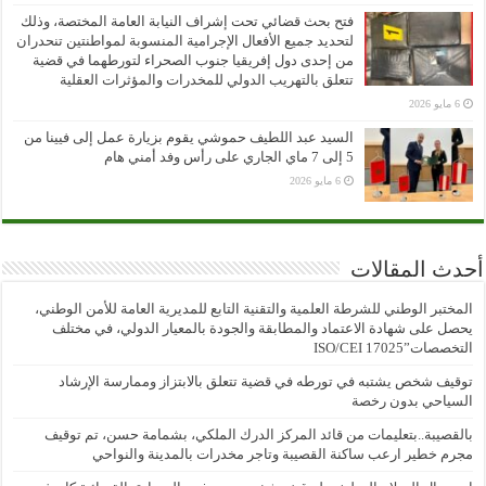
فتح بحث قضائي تحت إشراف النيابة العامة المختصة، وذلك
لتحديد جميع الأفعال الإجرامية المنسوبة لمواطنتين تنحدران
من إحدى دول إفريقيا جنوب الصحراء لتورطهما في قضية
تتعلق بالتهريب الدولي للمخدرات والمؤثرات العقلية
6 مايو 2026
السيد عبد اللطيف حموشي يقوم بزيارة عمل إلى فيينا من
5 إلى 7 ماي الجاري على رأس وفد أمني هام
6 مايو 2026
أحدث المقالات
المختبر الوطني للشرطة العلمية والتقنية التابع للمديرية العامة للأمن الوطني،
يحصل على شهادة الاعتماد والمطابقة والجودة بالمعيار الدولي، في مختلف
التخصصات”ISO/CEI 17025
توقيف شخص يشتبه في تورطه في قضية تتعلق بالابتزاز وممارسة الإرشاد
السياحي بدون رخصة
بالقصيبة..بتعليمات من قائد المركز الدرك الملكي، بشمامة حسن، تم توقيف
مجرم خطير ارعب ساكنة القصيبة وتاجر مخدرات بالمدينة والنواحي