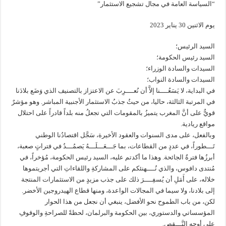
“السياسة العامة في مجال تشجيع الاستثمار”
يوم الاثنين 30 يناير 2023
السيد الرئيس؛
السيد رئيس الحكومة؛
السيدات والسادة الوزراء؛
السيدات والسادة النواب؛
في البداية، لا يَسَعُــــنا إلاَّ أن نُعــــرِبَ عن الاعتزاز بالتصنيف الذي وَضَع بلادَنا
في المرتبة الثالثة، حاليا، من حيثُ جذبُ الاستثمار الأجنبية المباشر. وهو مؤشرٌ
قويٌّ على أنَّ المغرب يتميزُ بالمقومات التي تجعلُ منه بلداً قادراً على احتلال
مواقع ريادية.
وبالفعل، على مدى السنوات والعقود الأخيرة، سَجَّل اقتصادُنا الوطني
تَـــطوراً، في عددٍ من القطاعات، بما جَـــعَـــلَـــهُ يَصمُـــدُ في فتراتٍ صعبة،
أبرزُها فترةُ الجائحة. وهذا ما أكدتم عليه، السيد رئيس الحكومة، مُؤخراً، في
مُنتدى دافوس، والذي نُــــهنئكم على المشاركةِ واللقاءاتِ التي أجريتموها
خلاله، على أَمَلِ أن يُسفِــــرَ ذلك على جذب مزيدٍ من الاستثمارات المنتجة
إلى بلادنا، ولا سيما في المجالات الواعدة، ومنها قطاع الهيدروجين الأخضر.
لكن، من باب الطموح نحو الأفضل، ينبغي أن نجعل من هذا الحوار
المؤسساتي والدستوري، بين الحكومة والبرلمان، لحظةً للصراحةِ والوقوفِ
على أوجه النَّـــقص.