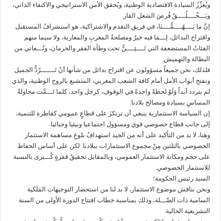
ويُعزِّزُ السيادة الاقتصادية الوطنية، ويُحقق الأمن الاستراتيجي والاكتفاء الذاتي،
ويَـــخْــــلُــــقُ فُرصَ الشغل القار.
إنَّ ما يَــــهُــــمُّــــنَا، في فريق التقدم والاشتراكية، هو استشرافُ المستقبل
واقتراح البدائل، لِـــمَا فيه خيرُ ومصلحةُ المغربِ والمغاربة، ولا سيما منهم
الفئاتُ المستضعفة التي تَــــئِــــنُّ تحت وطأة الفقر والحرمان، وتُـــعاني من
البطالة والتهميش.
فلذلك، نحن جميعاً مسؤولون عن اقتراح بدائل من شأنها أنْ تَـــــــرُدُّ الجميل
وتفتح أبواب الأمل أمام كافة الشعب المغربي، المتشبع بالروح الوطنية، والذي
لم يتردد أبداً وَلَوْ لحظةً واحدةً في الوقوفِ، كرجل واحد، كلما تَـــمَّت محاولةُ
المساسِ بسيادة ومصالح بلادنا.
إن السياسة الاستثمارية ينبغي أن ترتكزَ على قطاعٍ عمومي كقاطرة للتنمية،
إلى جانب قطاع خصوصي قوي ومسؤول اجتماعيا وبيئيا وجبائيا.
وهنا، لا بد من التأكيد على أنه من الجيد استهدافُ بلوغِ مساهمة الاستثمار
الخصوصي بالثلثين مِنْ مجموع الاستثمارات ببلادنا. لكن على أساس الحفاظ
على حجم ومكانة الاستثمار العمومي، وبالمقابل تحقيقُ قفزةٍ كُـــبرى بالنسبة
للاستثمار الخصوصي.
السيد رئيس الحكومة؛
ونحن نناقش موضوع الاستثمار، لا بد لنا من استحضار التوجيهات المَلَكية
السامية ذات الصِّـــلة، وذلك بمناسبة خطاب افتتاح الدورة الأولى من السنة
التشريعية الحالية.