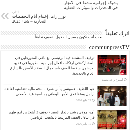
بشبكة إجرامية تنشط في الاتجار
في المخدرات والمؤثرات العقلية
التالي
بورزازات: إختتام أيام التخفيضات
التجارية – شتاء 2023
اترك تعليقاً
يجب أنت تكون
مسجل الدخول
لتضيف تعليقاً.
communpressTV
توقيف المشتبه فيه الرئيسي مع باقي المتورطين في
المشاركةفي ارتكاب افعال إجرامية..، ظهروا في فديو
يعرضون شخصا للعنف باستعمال السلاح الأبيض بالشارع
العام بالجديدة..
‏أسبوع واحد مضت
عبد اللطيف حموشي يأمر بصرف منحة مالية تضامنية لفائدة
أرامل ومتقاعدي الأمن الوطني بمناسبة عيد الأضحى
22 مايو 2026
أمن مولاي رشيد بالدار البيضاء يوقف 3 أشخاص لتورطهم
في تبادل العنف المرتبط بالشغب الرياضي.
10 مايو 2026