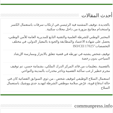
أحدث المقالات
بالجديدة..توقيف المشتبه فيه الرئيسي في ارتكاب سرقات باستعمال الكسر
واستخدام مفاتيح مزورة من داخل محلات سكنية..
المختبر الوطني للشرطة العلمية والتقنية التابع للمديرية العامة للأمن الوطني،
يحصل على شهادة الاعتماد والمطابقة والجودة بالمعيار الدولي، في مختلف
التخصصات”ISO/CEI 17025
توقيف شخص يشتبه في تورطه في قضية تتعلق بالابتزاز وممارسة الإرشاد
السياحي بدون رخصة
بالقصيبة..بتعليمات من قائد المركز الدرك الملكي، بشمامة حسن، تم توقيف
مجرم خطير ارعب ساكنة القصيبة وتاجر مخدرات بالمدينة والنواحي
استعمال السلاح الوظيفي لتوقيف شخص ، من ذوي السوابق القضائية كان في
حالة اندفاع قوية، عرّض سلامة موظفي الشرطة لتهديد جدي ووشيك باستعمال
السلاح
communpress.info