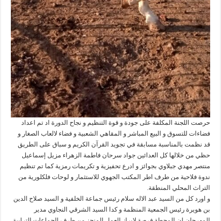
حرصت اللجنة المكلفة على جودة و قوة التنظيم و نجاح الدورة اد تم اعداد
فضاءات للتسوق و البيع المباشر و المقاهي الشعبية و فضاء لالعاب الصغار و
قد نظمت بالمناسبة مسابقة في تجويد القرآن الكريم و سباق على الطريق
حظي من خلالها كل العدائين جواد سرحان فاطمة الزهراء مزيل إسماعيل
منتصر مهدي جبلاوي بجوائز و ادرع تحفيزية و تكريمات رمزية كما تم تنظيم
ندوة فلاحية من طرف اطر المكتب الجهوي للاستثمار و لوحات فلكلورية من
التراث المحلي المنطقة.
و اورد كل من السيد عبد الاله سلام رئيس جماعة الخلفية و السيد صلاح الدين
بن هويرة رئيس الجمعية المنظمة و كدا السيد الشرقي النجاوي مدير
المهرجان ان المحطة فرصة لابراز العمل المنجز من طرف الجماعات الترابية