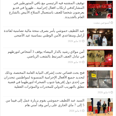
توقيف المشتبه فيه الرئيسي مع باقي المتورطين في
المشاركةفي ارتكاب افعال إجرامية..، ظهروا في فديو
يعرضون شخصا للعنف باستعمال السلاح الأبيض بالشارع
العام بالجديدة..
‏أسبوعين مضت
عبد اللطيف حموشي يأمر بصرف منحة مالية تضامنية لفائدة
أرامل ومتقاعدي الأمن الوطني بمناسبة عيد الأضحى
22 مايو 2026
أمن مولاي رشيد بالدار البيضاء يوقف 3 أشخاص لتورطهم
في تبادل العنف المرتبط بالشغب الرياضي.
10 مايو 2026
فتح بحث قضائي تحت إشراف النيابة العامة المختصة، وذلك
لتحديد جميع الأفعال الإجرامية المنسوبة لمواطنتين تنحدران
من إحدى دول إفريقيا جنوب الصحراء لتورطهما في قضية
تتعلق بالتهريب الدولي للمخدرات والمؤثرات العقلية
6 مايو 2026
السيد عبد اللطيف حموشي يقوم بزيارة عمل إلى فيينا من
5 إلى 7 ماي الجاري على رأس وفد أمني هام
6 مايو 2026