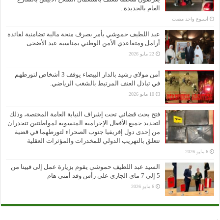
العام بالجديدة..
‏أسبوع واحد مضت
عبد اللطيف حموشي يأمر بصرف منحة مالية تضامنية لفائدة
أرامل ومتقاعدي الأمن الوطني بمناسبة عيد الأضحى
22 مايو 2026
أمن مولاي رشيد بالدار البيضاء يوقف 3 أشخاص لتورطهم
في تبادل العنف المرتبط بالشغب الرياضي.
10 مايو 2026
فتح بحث قضائي تحت إشراف النيابة العامة المختصة، وذلك
لتحديد جميع الأفعال الإجرامية المنسوبة لمواطنتين تنحدران
من إحدى دول إفريقيا جنوب الصحراء لتورطهما في قضية
تتعلق بالتهريب الدولي للمخدرات والمؤثرات العقلية
6 مايو 2026
السيد عبد اللطيف حموشي يقوم بزيارة عمل إلى فيينا من
5 إلى 7 ماي الجاري على رأس وفد أمني هام
6 مايو 2026