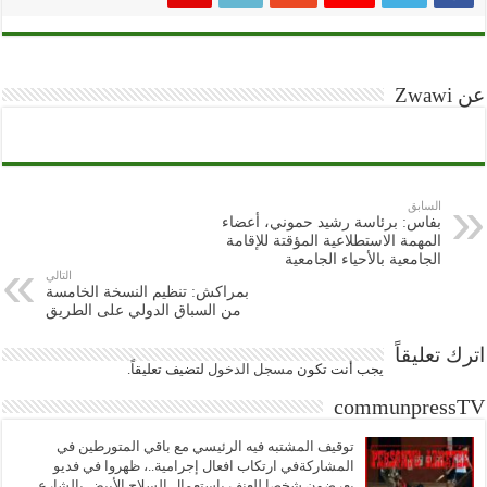
عن Zwawi
السابق
بفاس: برئاسة رشيد حموني، أعضاء
المهمة الاستطلاعية المؤقتة للإقامة
الجامعية بالأحياء الجامعية
التالي
بمراكش: تنظيم النسخة الخامسة
من السباق الدولي على الطريق
اترك تعليقاً
يجب أنت تكون
مسجل الدخول
لتضيف تعليقاً.
communpressTV
توقيف المشتبه فيه الرئيسي مع باقي المتورطين في
المشاركةفي ارتكاب افعال إجرامية..، ظهروا في فديو
يعرضون شخصا للعنف باستعمال السلاح الأبيض بالشارع