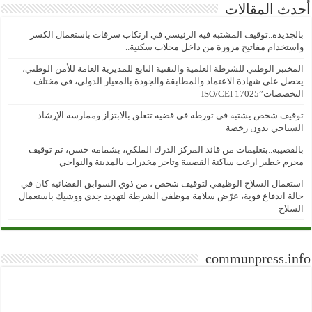
أحدث المقالات
بالجديدة..توقيف المشتبه فيه الرئيسي في ارتكاب سرقات باستعمال الكسر
واستخدام مفاتيح مزورة من داخل محلات سكنية..
المختبر الوطني للشرطة العلمية والتقنية التابع للمديرية العامة للأمن الوطني،
يحصل على شهادة الاعتماد والمطابقة والجودة بالمعيار الدولي، في مختلف
التخصصات”ISO/CEI 17025
توقيف شخص يشتبه في تورطه في قضية تتعلق بالابتزاز وممارسة الإرشاد
السياحي بدون رخصة
بالقصيبة..بتعليمات من قائد المركز الدرك الملكي، بشمامة حسن، تم توقيف
مجرم خطير ارعب ساكنة القصيبة وتاجر مخدرات بالمدينة والنواحي
استعمال السلاح الوظيفي لتوقيف شخص ، من ذوي السوابق القضائية كان في
حالة اندفاع قوية، عرّض سلامة موظفي الشرطة لتهديد جدي ووشيك باستعمال
السلاح
communpress.info