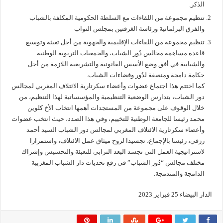
الذكر.
تنظيم مجموعة من اللقاءات مع السلطة الحكومية المكلفة بالشباب
والفرق البرلمانية ورئاسة الغرفتين بمجلس النواب
تنظيم مجموعة من اللقاءات الإقليمية والجهوية من أجل تعبئة وتوسيع
قاعدة مساهمة مجالس دُور الشباب، والجمعيات التربوية الوطنية
والشبابية في أفق وضع الأسس القانونية والتشريعية اللازمة من أجل
حكامة دامجة ومنصفة لدُور وفضاءات الشباب.
كما اختتم هذا اجتماع عضوات وأعضاء سكرتارية الائتلاف المغربي لمجالس
دور الشباب، بتدارس الوضعية التنظيمية والمؤسساتية لهذا التنظيم، من
خلال الوقوف على مجموعة من المستجدات أهمها انتخاب الأخ كلوين
محمد رئيسا للجامعة الوطنية للتخييم، وفي هذا الصدد، حيث انتخب عضوات
وأعضاء سكرتارية الائتلاف المغربي لمجالس دور الشباب السيد أحمد
رزقي، رئيسا بالإجماع، تجسيدا لروح ميثاق عمل الائتلاف، واستمرارا
لاستراتيجية العمل التي تجسد البعد الترابي للتعبئة والتحسيس وإشراك
مختلف مجالس “دُور الشباب” في رفع تحديات دار الشباب المغربية
الدامجة والمندمجة.
الدار البيضاء 25 فبراير 2023