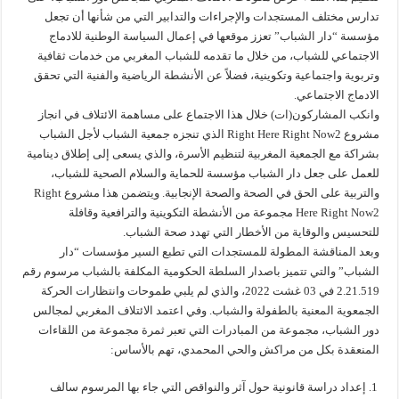
تدارس مختلف المستجدات والإجراءات والتدابير التي من شأنها أن تجعل
مؤسسة “دار الشباب” تعزز موقعها في إعمال السياسة الوطنية للادماج
الاجتماعي للشباب، من خلال ما تقدمه للشباب المغربي من خدمات ثقافية
وتربوية واجتماعية وتكوينية، فضلاً عن الأنشطة الرياضية والفنية التي تحقق
الادماج الاجتماعي.
وانكب المشاركون(ات) خلال هذا الاجتماع على مساهمة الائتلاف في انجاز
مشروع Right Here Right Now2 الذي تنجزه جمعية الشباب لأجل الشباب
بشراكة مع الجمعية المغربية لتنظيم الأسرة، والذي يسعى إلى إطلاق دينامية
للعمل على جعل دار الشباب مؤسسة للحماية والسلام الصحية للشباب،
والتربية على الحق في الصحة والصحة الإنجابية. ويتضمن هذا مشروع Right
Here Right Now2 مجموعة من الأنشطة التكوينية والترافعية وقافلة
للتحسيس والوقاية من الأخطار التي تهدد صحة الشباب.
وبعد المناقشة المطولة للمستجدات التي تطبع السير مؤسسات “دار
الشباب” والتي تتميز باصدار السلطة الحكومية المكلفة بالشباب مرسوم رقم
2.21.519 في 03 غشت 2022، والذي لم يلبي طموحات وانتظارات الحركة
الجمعوية المعنية بالطفولة والشباب. وفي اعتمد الائتلاف المغربي لمجالس
دور الشباب، مجموعة من المبادرات التي تعبر ثمرة مجموعة من اللقاءات
المنعقدة بكل من مراكش والحي المحمدي، تهم بالأساس:
إعداد دراسة قانونية حول آثر والنواقص التي جاء بها المرسوم سالف