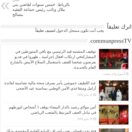
التالي
بالرباط: خمس سنوات لقاضي بني
ملال ونائب رئيس جماعة الفقيه
بنصالح
اترك تعليقاً
يجب أنت تكون
مسجل الدخول
لتضيف تعليقاً.
communpressTV
توقيف المشتبه فيه الرئيسي مع باقي المتورطين في
المشاركةفي ارتكاب افعال إجرامية..، ظهروا في فديو
يعرضون شخصا للعنف باستعمال السلاح الأبيض بالشارع
العام بالجديدة..
‏أسبوع واحد مضت
عبد اللطيف حموشي يأمر بصرف منحة مالية تضامنية لفائدة
أرامل ومتقاعدي الأمن الوطني بمناسبة عيد الأضحى
22 مايو 2026
أمن مولاي رشيد بالدار البيضاء يوقف 3 أشخاص لتورطهم
في تبادل العنف المرتبط بالشغب الرياضي.
10 مايو 2026
فتح بحث قضائي تحت إشراف النيابة العامة المختصة، وذلك