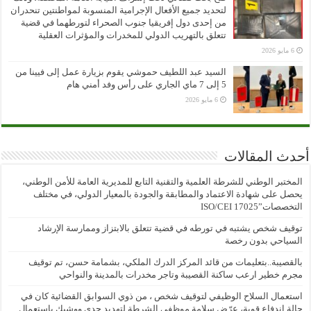
لتحديد جميع الأفعال الإجرامية المنسوبة لمواطنتين تنحدران
من إحدى دول إفريقيا جنوب الصحراء لتورطهما في قضية
تتعلق بالتهريب الدولي للمخدرات والمؤثرات العقلية
6 مايو 2026
السيد عبد اللطيف حموشي يقوم بزيارة عمل إلى فيينا من
5 إلى 7 ماي الجاري على رأس وفد أمني هام
6 مايو 2026
أحدث المقالات
المختبر الوطني للشرطة العلمية والتقنية التابع للمديرية العامة للأمن الوطني،
يحصل على شهادة الاعتماد والمطابقة والجودة بالمعيار الدولي، في مختلف
التخصصات”ISO/CEI 17025
توقيف شخص يشتبه في تورطه في قضية تتعلق بالابتزاز وممارسة الإرشاد
السياحي بدون رخصة
بالقصيبة..بتعليمات من قائد المركز الدرك الملكي، بشمامة حسن، تم توقيف
مجرم خطير ارعب ساكنة القصيبة وتاجر مخدرات بالمدينة والنواحي
استعمال السلاح الوظيفي لتوقيف شخص ، من ذوي السوابق القضائية كان في
حالة اندفاع قوية، عرّض سلامة موظفي الشرطة لتهديد جدي ووشيك باستعمال