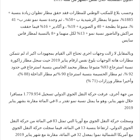
وحسب بلاغ للمكتب الوطني للمطارات فقد حقق مطار تطوان زيادة بنسبة +
1885%، متبوعا بمطار الرشيدية ب +58% ، ثم وجدة نسبة نمو تقدر ب+ 41
%، متبوعا بطنجة + 40 و الصويرة + 19% ، و أكادير + 16% فيما حققت
مراكش والناضور نسبة نمو + 13% لكل منهما و +8 بالنسبة لمطار فاس
سايس
وبالمقابل لا زالت وجهات اخرى تحتاج الى القيام بمجهودات اكبر اد لم تتمكن
مطارات هاته الوجهات بلوغ نفس ارقام يناير 2019 حيت سجل مطار زاكورة
نسبة استرجاع 93% متبوعا بمطار محمد الخامس بنسبة استرجاع في حدود
92 %، ثم مطار الحسيمة بنسبة استرجاع 90 %ثم مطار الداخلة (88 %)،
وأخيرا مطار ورزازات (71 %)
من جهة أخرى، عرفت حركة النقل الجوي الدولي تسجيل 1.779.954 مسافرا
خلال شهر يناير، وهو ما يمثل نسبة نمو تقدر بـ 8 في المائة مقارنة بشهر يناير
2019
وسجلت حركة النقل الجوي مع أوربا التي تمثل 83 في المائة من حركة النقل
الجوي الدولي، ارتفاعا بنسبة 13 في المائة، فيما سجلت حركة النقل الجوي
مع أمريكا الشمالية نموا بمعدل 32 في المائة، مقارنة مع شهر يناير 2019