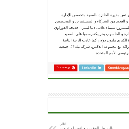
وائس مديرة الجائزة بالمعهد متخصص للإدارة
 و العديد من الشركاء و المستثمرين و المحتضنين
شروع شيماء غلاب، دنيا ليمي ، خديجة الفوزاوي
ارة و الحاسوب بخريبكة رسميا على الصعيد
الكبرى مليون دولار، كما عادت الرتبة الثانية
لفريق LETH، و الرتبة الثالثة لفريق JUTACHIC.و قد نظم الحدث بشراكة مع مجموعة اندكس، شركة تيك57، جمعية
الرئيسي الأمم المتحدة
Pinterest
LinkedIn
Stumbleupon
التالي
بالرباط: المغرب والنمسا يلتزمان