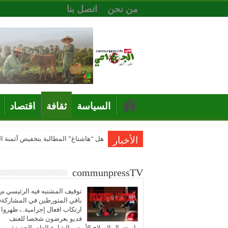
من نحن
اتصل بنا
السياسة
ثقافة
اقتصاد
الأخبار
هل “هاشتاغ” المطالبة بتخفيض أثمنة 
communpressTV
توقيف المشتبه فيه الرئيسي مع
باقي المتورطين في المشاركة
ارتكاب افعال إجرامية..، ظهروا
فديو يعرضون شخصا للعنف
باستعمال السلاح الأبيض بالشارع العام بالجديدة..