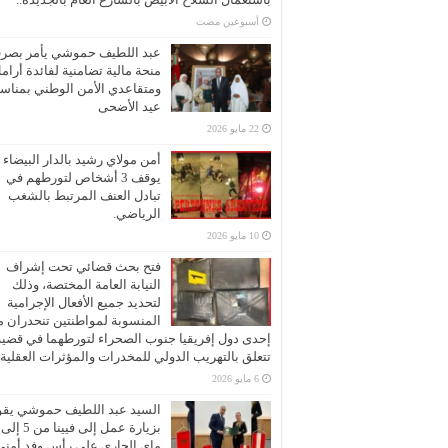
‏أسبوعين مضت
عبد اللطيف حموشي يأمر بصر
منحة مالية تضامنية لفائدة أرام
ومتقاعدي الأمن الوطني بمناسب
عيد الأضحى
22 مايو 2026
أمن مولاي رشيد بالدار البيضاء
يوقف 3 أشخاص لتورطهم في
تبادل العنف المرتبط بالشغب
الرياضي.
10 مايو 2026
فتح بحث قضائي تحت إشراف
النيابة العامة المختصة، وذلك
لتحديد جميع الأفعال الإجرامية
المنسوبة لمواطنتين تنحدران 
إحدى دول إفريقيا جنوب الصحراء لتورطهما في قضية
تتعلق بالتهريب الدولي للمخدرات والمؤثرات العقلية
6 مايو 2026
السيد عبد اللطيف حموشي يقو
ماي الجاري على رأس وفد أمني