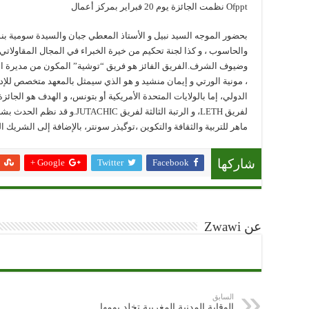
Ofppt نظمت الجائزة يوم 20 فبراير بمركز أعمال
بحضور الموجه السيد نبيل و الأستاذ المعطي جبان والسيدة سومية بن
والحاسوب ، و كذا لجنة تحكيم من خيرة الخبراء في المجال المقاولاتي
وضيوف الشرف.الفريق الفائز هو فريق “توشية” المكون من مديرة الم
، مونية الورتي و إيمان منشيد و هو الذي سيمثل بالمعهد متخصص للإد
الدولي، إما بالولايات المتحدة الأمريكية أو بتونس، و الهدف هو الجائزة 
ماهر للتربية والثقافة والتكوين ،توگيذر سونتر، بالإضافة إلى الشريك 
Google +
Twitter
Facebook
شاركها
عن Zwawi
السابق
الوقاية المدنية المغربية تخلد يومها