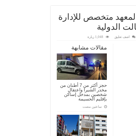
لمعهد متخصص للإدارة
لت الدولية
اضف تعليق
1,048 زيارة
مقالات مشابهة
حجز أكثر من 7 أطنان من
مخدر الشيرا واعتقال
شخصين بمدخل إساكن
بإقليم الحسيمة
‏ساعتين مضت