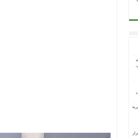
ة
،
ن
رية
از