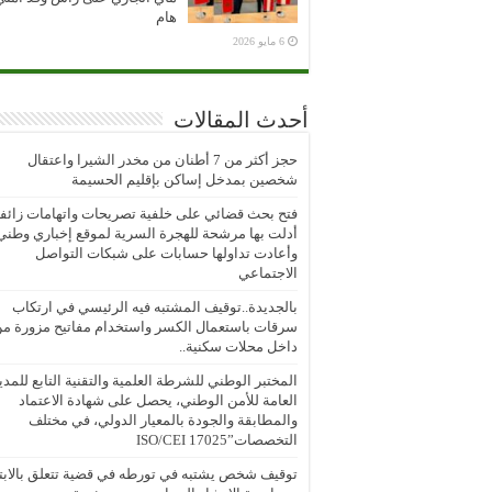
هام
6 مايو 2026
أحدث المقالات
حجز أكثر من 7 أطنان من مخدر الشيرا واعتقال
شخصين بمدخل إساكن بإقليم الحسيمة
فتح بحث قضائي على خلفية تصريحات واتهامات زائف
أدلت بها مرشحة للهجرة السرية لموقع إخباري وطني
وأعادت تداولها حسابات على شبكات التواصل
الاجتماعي
بالجديدة..توقيف المشتبه فيه الرئيسي في ارتكاب
سرقات باستعمال الكسر واستخدام مفاتيح مزورة م
داخل محلات سكنية..
المختبر الوطني للشرطة العلمية والتقنية التابع للمدي
العامة للأمن الوطني، يحصل على شهادة الاعتماد
والمطابقة والجودة بالمعيار الدولي، في مختلف
التخصصات”ISO/CEI 17025
توقيف شخص يشتبه في تورطه في قضية تتعلق بالابتز