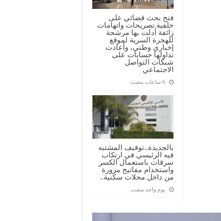
فتح بحث قضائي على
خلفية تصريحات واتهامات
زائفة أدلت بها مرشحة
للهجرة السرية لموقع
إخباري وطني، وأعادت
تداولها حسابات على
شبكات التواصل
الاجتماعي
بالجديدة..توقيف المشتبه
فيه الرئيسي في ارتكاب
سرقات باستعمال الكسر
واستخدام مفاتيح مزورة
من داخل محلات سكنية..
‏يوم واحد مضت