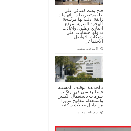
فتح بحث قضائي على
خلفية تصريحات واتهامات
زائفة أدلت بها مرشحة
للهجرة السرية لموقع
إخباري وطني، وأعادت
تداولها حسابات على
شبكات التواصل
الاجتماعي
بالجديدة..توقيف المشتبه
فيه الرئيسي في ارتكاب
سرقات باستعمال الكسر
واستخدام مفاتيح مزورة
من داخل محلات سكنية..
‏يوم واحد مضت