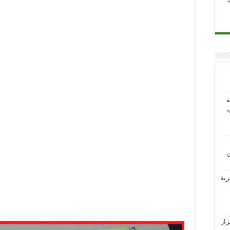
ة
،
ن
رية
از