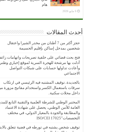
هام
6 مايو 2026
أحدث المقالات
حجز أكثر من 7 أطنان من مخدر الشيرا واعتقال
شخصين بمدخل إساكن بإقليم الحسيمة
فتح بحث قضائي على خلفية تصريحات واتهامات زائف
أدلت بها مرشحة للهجرة السرية لموقع إخباري وطني
وأعادت تداولها حسابات على شبكات التواصل
الاجتماعي
بالجديدة..توقيف المشتبه فيه الرئيسي في ارتكاب
سرقات باستعمال الكسر واستخدام مفاتيح مزورة م
داخل محلات سكنية..
المختبر الوطني للشرطة العلمية والتقنية التابع للمدي
العامة للأمن الوطني، يحصل على شهادة الاعتماد
والمطابقة والجودة بالمعيار الدولي، في مختلف
التخصصات”ISO/CEI 17025
توقيف شخص يشتبه في تورطه في قضية تتعلق بالابتز