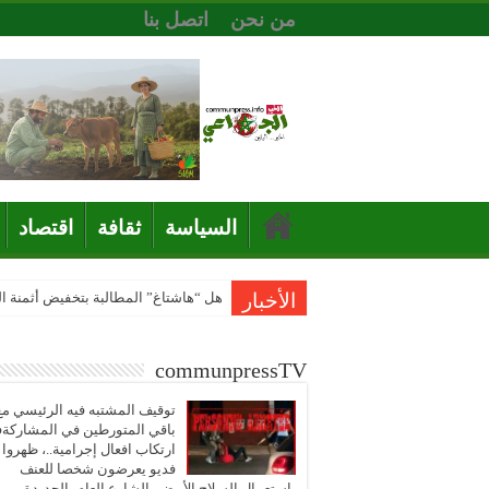
من نحن
اتصل بنا
السياسة
ثقافة
اقتصاد
الأخبار
هل “هاشتاغ” المطالبة بتخفيض أثمنة 
communpressTV
توقيف المشتبه فيه الرئيسي مع
باقي المتورطين في المشاركة
ارتكاب افعال إجرامية..، ظهروا
فديو يعرضون شخصا للعنف
باستعمال السلاح الأبيض بالشارع العام بالجديدة..