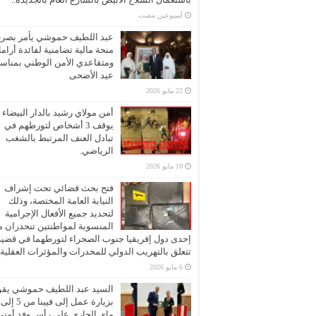
‏أسبوعين مضت
عبد اللطيف حموشي يأمر بصر
منحة مالية تضامنية لفائدة أرام
ومتقاعدي الأمن الوطني بمناسب
عيد الأضحى
22 مايو 2026
أمن مولاي رشيد بالدار البيضاء
يوقف 3 أشخاص لتورطهم في
تبادل العنف المرتبط بالشغب
الرياضي.
10 مايو 2026
فتح بحث قضائي تحت إشراف
النيابة العامة المختصة، وذلك
لتحديد جميع الأفعال الإجرامية
المنسوبة لمواطنتين تنحدران 
إحدى دول إفريقيا جنوب الصحراء لتورطهما في قضية
تتعلق بالتهريب الدولي للمخدرات والمؤثرات العقلية
6 مايو 2026
السيد عبد اللطيف حموشي يقو
ماي الجاري على رأس وفد أمني