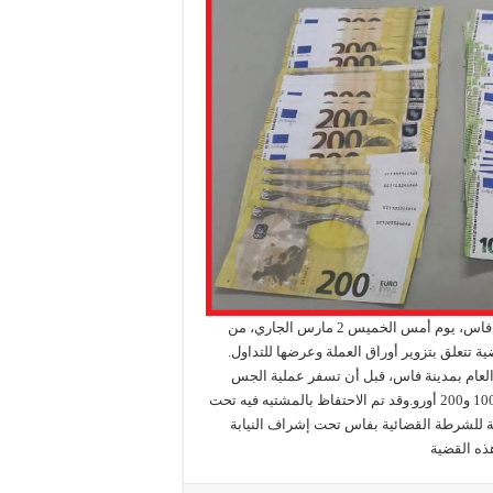
خبــرتمكنت عناصر الوحدة المتنقلة لشرطة النجدة التابعة لولاية أمن فاس، يوم أمس الخميس 2 مارس الجاري، من
ي تورطه في قضية تتعلق بتزوير أوراق العملة وعرضها للتداول.
 العام بمدينة فاس، قبل أن تسفر عملية الجس
الوقائي عن العثور بحوزته على 264 ورقة بنكية مالية مزيفة من فئتي 100 و200 أورو.وقد تم الاحتفاظ بالمشتبه فيه تحت
ية للشرطة القضائية بفاس تحت إشراف النيابة
ذه القضية