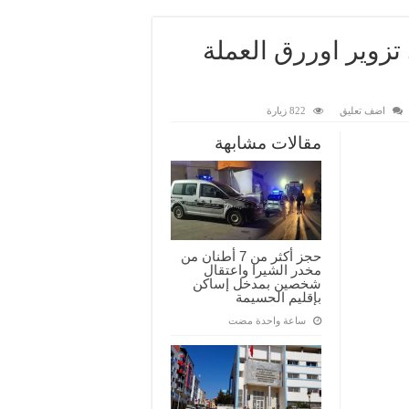
وير اوررق العملة
اضف تعليق
822 زيارة
مقالات مشابهة
حجز أكثر من 7 أطنان من
مخدر الشيرا واعتقال
شخصين بمدخل إساكن
بإقليم الحسيمة
‏ساعة واحدة مضت